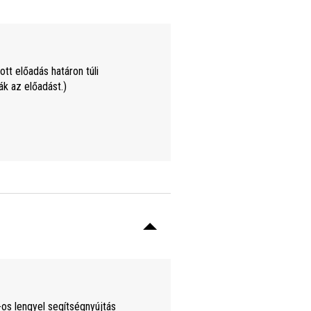
tt előadás határon túli
ák az előadást.)
-os lengyel segítségnyújtás