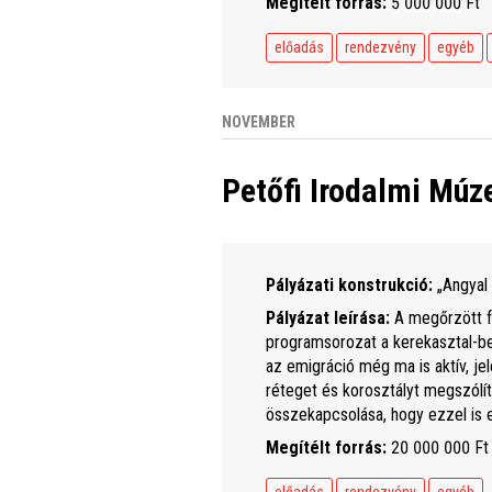
Megítélt forrás:
5 000 000 Ft
előadás
rendezvény
egyéb
NOVEMBER
Petőfi Irodalmi Mú
Pályázati konstrukció:
„Angyal 
Pályázat leírása:
A megőrzött fo
programsorozat a kerekasztal-besz
az emigráció még ma is aktív, je
réteget és korosztályt megszólítv
összekapcsolása, hogy ezzel is er
Megítélt forrás:
20 000 000 Ft
előadás
rendezvény
egyéb