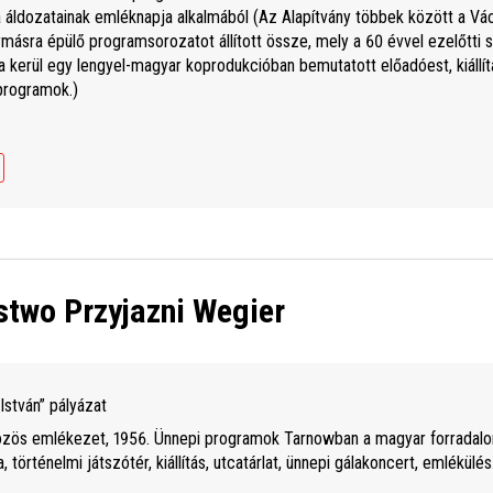
 áldozatainak emléknapja alkalmából (Az Alapítvány többek között a Vá
ymásra épülő programsorozatot állított össze, mely a 60 évvel ezelőtti s
a kerül egy lengyel-magyar koprodukcióban bemutatott előadóest, kiállí
programok.)
stwo Przyjazni Wegier
István” pályázat
zös emlékezet, 1956. Ünnepi programok Tarnowban a magyar forradalom
örténelmi játszótér, kiállítás, utcatárlat, ünnepi gálakoncert, emlékülés