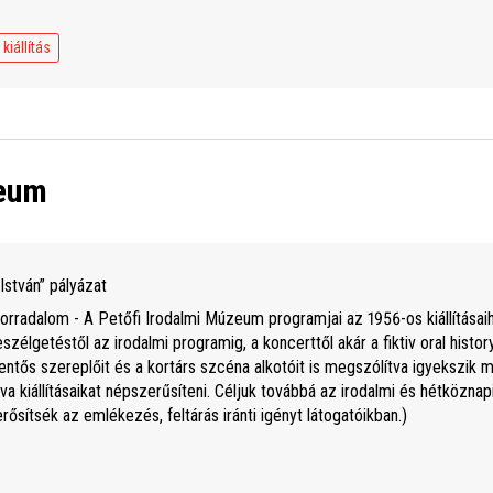
kiállítás
zeum
István” pályázat
rradalom - A Petőfi Irodalmi Múzeum programjai az 1956-os kiállítása
élgetéstől az irodalmi programig, a koncerttől akár a fiktiv oral histo
lentős szereplőit és a kortárs szcéna alkotóit is megszólítva igyekszik
a kiállításaikat népszerűsíteni. Céljuk továbbá az irodalmi és hétköznapi
ősítsék az emlékezés, feltárás iránti igényt látogatóikban.)