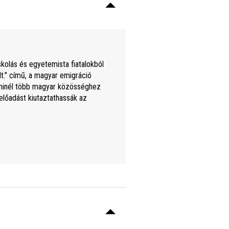
olás és egyetemista fiatalokból
t.” című, a magyar emigráció
t minél több magyar közösséghez
 előadást kiutaztathassák az