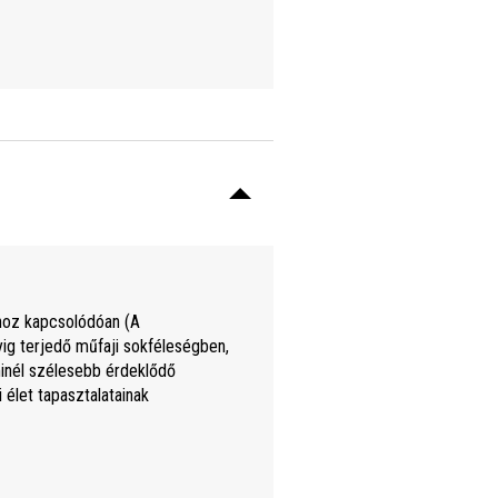
ihoz kapcsolódóan (A
ryig terjedő műfaji sokféleségben,
 minél szélesebb érdeklődő
 élet tapasztalatainak