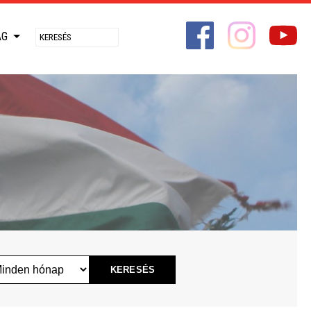
ÁG
0
0
1
0
KERESÉS
1
2
1
2
3
2