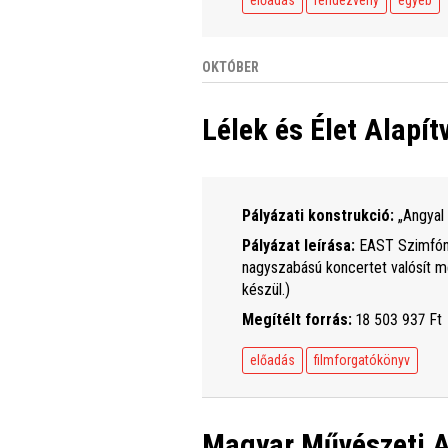
OKTÓBER
Lélek és Élet Alapít
Pályázati konstrukció:
„Angyal 
Pályázat leírása:
EAST Szimfóni
nagyszabású koncertet valósít m
készül.)
Megítélt forrás:
18 503 937 Ft
előadás
filmforgatókönyv
Magyar Művészeti 