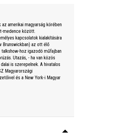
ok az amerikai magyarság körében
át-medence között.
emélyes kapcsolatok kialakítására
 Brunswickban) az ott élő
z talkshow-hoz igazodó műfajban
úzás. Utazás, - ha van közös
lai is szerepelnek. A hivatalos
NSZ Magyarországi
zetőivel és a New York-i Magyar