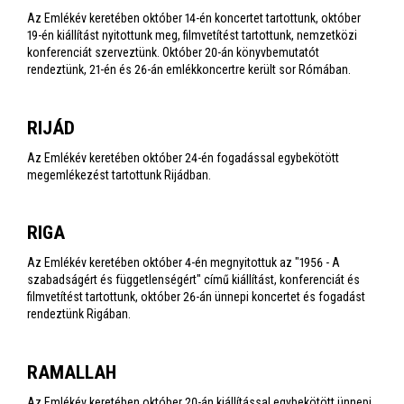
Az Emlékév keretében október 14-én koncertet tartottunk, október
19-én kiállítást nyitottunk meg, filmvetítést tartottunk, nemzetközi
konferenciát szerveztünk. Október 20-án könyvbemutatót
rendeztünk, 21-én és 26-án emlékkoncertre került sor Rómában.
RIJÁD
Az Emlékév keretében október 24-én fogadással egybekötött
megemlékezést tartottunk Rijádban.
RIGA
Az Emlékév keretében október 4-én megnyitottuk az "1956 - A
szabadságért és függetlenségért" című kiállítást, konferenciát és
filmvetítést tartottunk, október 26-án ünnepi koncertet és fogadást
rendeztünk Rigában.
RAMALLAH
Az Emlékév keretében október 20-án kiállítással egybekötött ünnepi