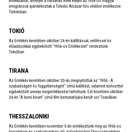
emléktáblát, amelyet a hatvanas évek elején az 1956-os magyar
emigránsok ajándékoztak a Toledoi Alcázar hős védőire emlékezve
Toledoban.
TOKIÓ
Az Emlékév keretében október 24-én kiállítással, vetítéssel és
előadásokkal egybekötött "1956-os Emlékestet" rendeztünk
Tokióban.
TIRANA
Az Emlékév keretében október 20-án megnyitottuk az "1956 - A
szabadságért és függetlenségért" című kiállítást, valamint koncerttel
egybekötött ünnepi megemlékezést tartottunk. Ezt követően október
24-én "A berni követ" című film bemutatójára került sor Tiranában.
THESSZALONIKI
Az Emlékév keretében november 3-án emlékeztünk meg az 1956-os
forradalom és szabadságharc 60. évfordulójáról Thesszalonikiben.