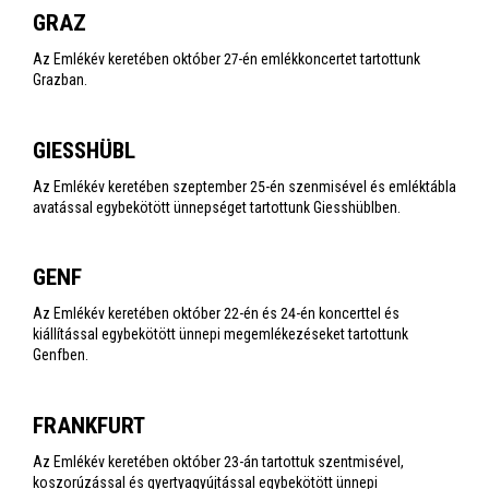
GRAZ
Az Emlékév keretében október 27-én emlékkoncertet tartottunk
Grazban.
GIESSHÜBL
Az Emlékév keretében szeptember 25-én szenmisével és emléktábla
avatással egybekötött ünnepséget tartottunk Giesshüblben.
GENF
Az Emlékév keretében október 22-én és 24-én koncerttel és
kiállítással egybekötött ünnepi megemlékezéseket tartottunk
Genfben.
FRANKFURT
Az Emlékév keretében október 23-án tartottuk szentmisével,
koszorúzással és gyertyagyújtással egybekötött ünnepi