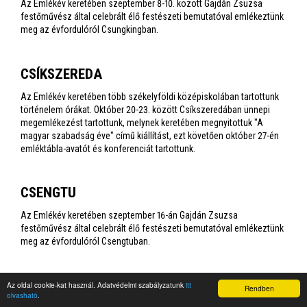
Az Emlékév keretében szeptember 8-10. között Gajdán Zsuzsa
festőművész által celebrált élő festészeti bemutatóval emlékeztünk
meg az évfordulóról Csungkingban.
CSÍKSZEREDA
Az Emlékév keretében több székelyföldi középiskolában tartottunk
történelem órákat. Október 20-23. között Csíkszeredában ünnepi
megemlékezést tartottunk, melynek keretében megnyitottuk "A
magyar szabadság éve" című kiállítást, ezt követően október 27-én
emléktábla-avatót és konferenciát tartottunk.
CSENGTU
Az Emlékév keretében szeptember 16-án Gajdán Zsuzsa
festőművész által celebrált élő festészeti bemutatóval emlékeztünk
meg az évfordulóról Csengtuban.
CARACAS
Az oldal cookie-kat használ. Adatvédelmi szabályzatunk
itt
Rendben
olvasható
.