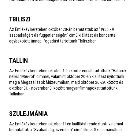
TBILISZI
Az Emlékév keretében október 20-án bemutattuk az "1956 - A
szabadságért és függetlenségért" című kiállítást és koncerttel
egybekötött ünnepi fogadást tartottunk Tbilisziben.
TALLIN
Az Emlékév keretében október 1-én konferenciát tartottunk "Határok
nélkül 1956-ról" címmel, valamint október 20-án kiállítást nyitottunk
meg a Megszállások Múzeumában, majd október 26-29. között és
október 31. - november 3. között magyar filmnapokat tartottunk
Tallinban.
SZULEJMÁNIA
Az Emlékév keretében október 11-én kiállítást rendeztünk, valamint
bemutattuk a "Szabadság, szerelem" című filmet Szulejmániában.