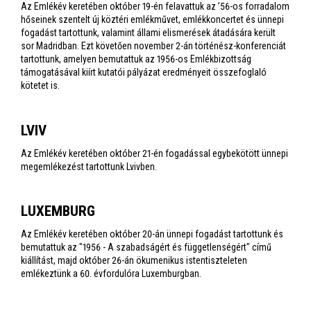
Az Emlékév keretében október 19-én felavattuk az ’56-os forradalom
hőseinek szentelt új köztéri emlékművet, emlékkoncertet és ünnepi
fogadást tartottunk, valamint állami elismerések átadására került
sor Madridban. Ezt követően november 2-án történész-konferenciát
tartottunk, amelyen bemutattuk az 1956-os Emlékbizottság
támogatásával kiírt kutatói pályázat eredményeit összefoglaló
kötetet is.
LVIV
Az Emlékév keretében október 21-én fogadással egybekötött ünnepi
megemlékezést tartottunk Lvivben.
LUXEMBURG
Az Emlékév keretében október 20-án ünnepi fogadást tartottunk és
bemutattuk az "1956 - A szabadságért és függetlenségért" című
kiállítást, majd október 26-án ökumenikus istentiszteleten
emlékeztünk a 60. évfordulóra Luxemburgban.