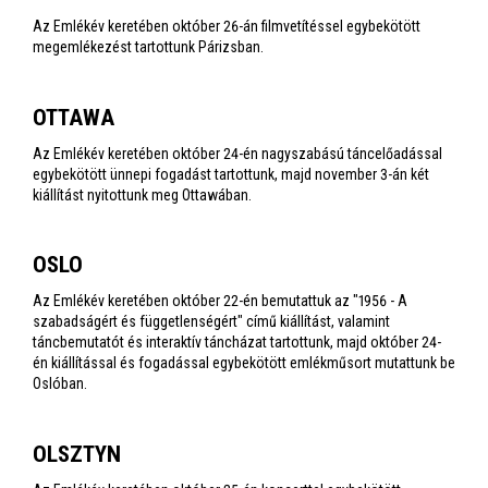
Az Emlékév keretében október 26-án filmvetítéssel egybekötött
megemlékezést tartottunk Párizsban.
OTTAWA
Az Emlékév keretében október 24-én nagyszabású táncelőadással
egybekötött ünnepi fogadást tartottunk, majd november 3-án két
kiállítást nyitottunk meg Ottawában.
OSLO
Az Emlékév keretében október 22-én bemutattuk az "1956 - A
szabadságért és függetlenségért" című kiállítást, valamint
táncbemutatót és interaktív táncházat tartottunk, majd október 24-
én kiállítással és fogadással egybekötött emlékműsort mutattunk be
Oslóban.
OLSZTYN