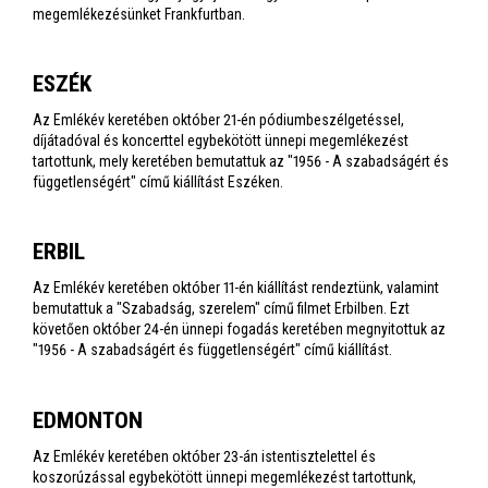
megemlékezésünket Frankfurtban.
ESZÉK
Az Emlékév keretében október 21-én pódiumbeszélgetéssel,
díjátadóval és koncerttel egybekötött ünnepi megemlékezést
tartottunk, mely keretében bemutattuk az "1956 - A szabadságért és
függetlenségért" című kiállítást Eszéken.
ERBIL
Az Emlékév keretében október 11-én kiállítást rendeztünk, valamint
bemutattuk a "Szabadság, szerelem" című filmet Erbilben. Ezt
követően október 24-én ünnepi fogadás keretében megnyitottuk az
"1956 - A szabadságért és függetlenségért" című kiállítást.
EDMONTON
Az Emlékév keretében október 23-án istentisztelettel és
koszorúzással egybekötött ünnepi megemlékezést tartottunk,