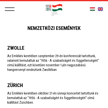
NEMZETKÖZI ESEMÉNYEK
ZWOLLE
Az Emlékév keretében szeptember 29-én konferenciát tartottunk,
valamint bemutattuk az "1956 - A szabadságért és függetlenségért"
című kiállítást, ezt követően november 1-jén nagyszabású
hangversenyt rendeztünk Zwolléban.
ZÜRICH
Az Emlékév keretében október 21-én ünnepi koncertet tartottunk és
bemutattuk az "1956 - A szabadságért és függetlenségért" című
kiállítást Zürichben.