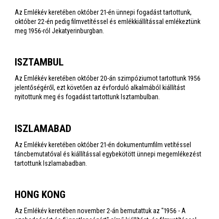
Az Emlékév keretében október 21-én ünnepi fogadást tartottunk,
október 22-én pedig filmvetítéssel és emlékkiállítással emlékeztünk
meg 1956-ról Jekatyerinburgban.
ISZTAMBUL
Az Emlékév keretében október 20-án szimpóziumot tartottunk 1956
jelentőségéről, ezt követően az évforduló alkalmából kiállítást
nyitottunk meg és fogadást tartottunk Isztambulban.
ISZLAMABAD
Az Emlékév keretében október 21-én dokumentumfilm vetítéssel
táncbemutatóval és kiállítással egybekötött ünnepi megemlékezést
tartottunk Iszlamabadban.
HONG KONG
Az Emlékév keretében november 2-án bemutattuk az "1956 - A