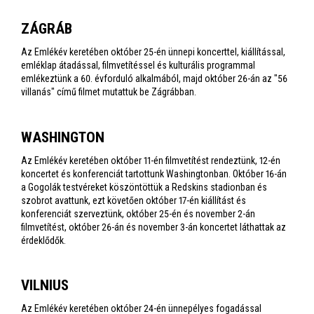
ZÁGRÁB
Az Emlékév keretében október 25-én ünnepi koncerttel, kiállítással,
emléklap átadással, filmvetítéssel és kulturális programmal
emlékeztünk a 60. évforduló alkalmából, majd október 26-án az "56
villanás" című filmet mutattuk be Zágrábban.
WASHINGTON
Az Emlékév keretében október 11-én filmvetítést rendeztünk, 12-én
koncertet és konferenciát tartottunk Washingtonban. Október 16-án
a Gogolák testvéreket köszöntöttük a Redskins stadionban és
szobrot avattunk, ezt követően október 17-én kiállítást és
konferenciát szerveztünk, október 25-én és november 2-án
filmvetítést, október 26-án és november 3-án koncertet láthattak az
érdeklődők.
VILNIUS
Az Emlékév keretében október 24-én ünnepélyes fogadással