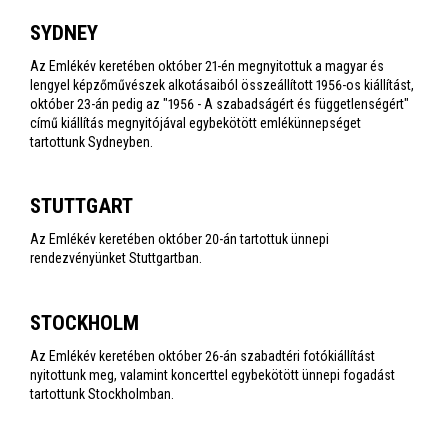
SYDNEY
Az Emlékév keretében október 21-én megnyitottuk a magyar és
lengyel képzőművészek alkotásaiból összeállított 1956-os kiállítást,
október 23-án pedig az "1956 - A szabadságért és függetlenségért"
című kiállítás megnyitójával egybekötött emlékünnepséget
tartottunk Sydneyben.
STUTTGART
Az Emlékév keretében október 20-án tartottuk ünnepi
rendezvényünket Stuttgartban.
STOCKHOLM
Az Emlékév keretében október 26-án szabadtéri fotókiállítást
nyitottunk meg, valamint koncerttel egybekötött ünnepi fogadást
tartottunk Stockholmban.