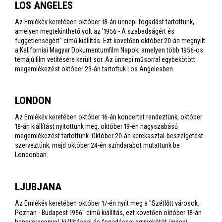
LOS ANGELES
Az Emlékév keretében október 18-án ünnepi fogadást tartottunk,
amelyen megtekinthető volt az '1956 - A szabadságért és
függetlenségért" című kiállítás. Ezt követően október 20-án megnyílt
a Kaliforniai Magyar Dokumentumfilm Napok, amelyen több 1956-os
témájú film vetítésére került sor. Az ünnepi műsorral egybekötött
megemlékezést október 23-án tartottuk Los Angelesben.
LONDON
Az Emlékév keretében október 16-án koncertet rendeztünk, október
18-án kiállítást nyitottunk meg, október 19-én nagyszabású
megemlékezést tartottunk. Október 20-án kerekasztal-beszélgetést
szerveztünk, majd október 24-én színdarabot mutattunk be
Londonban.
LJUBJANA
Az Emlékév keretében október 17-én nyílt meg a "Szétlőtt városok.
Poznan - Budapest 1956" című kiállítás, ezt követően október 18-án
hangversennyel, kiállítással és fogadással egybekötöt ünnepi