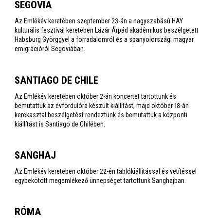
SEGOVIA
Az Emlékév keretében szeptember 23-án a nagyszabású HAY
kulturális fesztivál keretében Lázár Árpád akadémikus beszélgetett
Habsburg Györggyel a forradalomról és a spanyolországi magyar
emigrációról Segoviában.
SANTIAGO DE CHILE
Az Emlékév keretében október 2-án koncertet tartottunk és
bemutattuk az évfordulóra készült kiállítást, majd október 18-án
kerekasztal beszélgetést rendeztünk és bemutattuk a központi
kiállítást is Santiago de Chilében.
SANGHAJ
Az Emlékév keretében október 22-én tablókiállítással és vetítéssel
egybekötött megemlékező ünnepséget tartottunk Sanghajban.
RÓMA