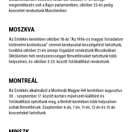
megemlékezés volt a Bajor parlamentben, október 25-én pedig
koncertet rendeztünk Münchenben.
MOSZKVA
Az Emlékév keretében október 18-án "Az 1956-os magyar forradalom
történelmi kontextusai" címmel kerekasztal-beszélgetést tartottunk,
továbbá október 21-én ünnepi fogadást rendeztünk Moszkvában.
Októberben heti rendszerességgel filmvetítéseket tartottunk több
helyszínen, és október 3-25. között fotókiállítást rendeztünk.
MONTREÁL
Az Emlékév alkalmából a Montreáli Magyar Hét keretében augusztus
30. - szeptember 17. között kortárs művészeti kiállítást és
fotókiállítást nyitottunk meg, a filmhét keretében több helyszínen
voltak filmvetítések. Szeptember 6-án, 7-én, 11-én, 12-én és 13-án
koncerteket tartottunk.
MINSZK