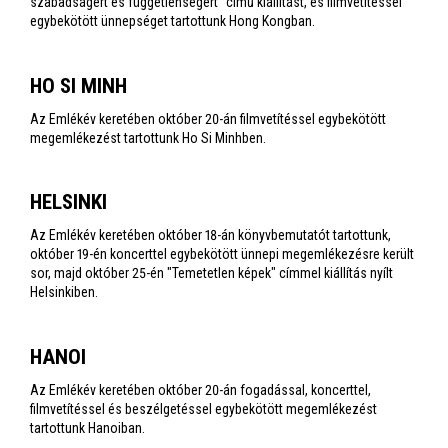
szabadságért és függetlenségért" című kiállítást, és filmvetítéssel
egybekötött ünnepséget tartottunk Hong Kongban.
HO SI MINH
Az Emlékév keretében október 20-án filmvetítéssel egybekötött
megemlékezést tartottunk Ho Si Minhben.
HELSINKI
Az Emlékév keretében október 18-án könyvbemutatót tartottunk,
október 19-én koncerttel egybekötött ünnepi megemlékezésre került
sor, majd október 25-én "Temetetlen képek" címmel kiállítás nyílt
Helsinkiben.
HANOI
Az Emlékév keretében október 20-án fogadással, koncerttel,
filmvetítéssel és beszélgetéssel egybekötött megemlékezést
tartottunk Hanoiban.