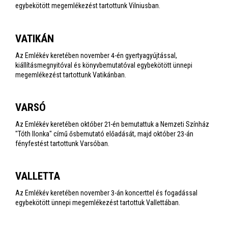
egybekötött megemlékezést tartottunk Vilniusban.
VATIKÁN
Az Emlékév keretében november 4-én gyertyagyújtással,
kiállításmegnyitóval és könyvbemutatóval egybekötött ünnepi
megemlékezést tartottunk Vatikánban.
VARSÓ
Az Emlékév keretében október 21-én bemutattuk a Nemzeti Színház
"Tóth Ilonka" című ősbemutató előadását, majd október 23-án
fényfestést tartottunk Varsóban.
VALLETTA
Az Emlékév keretében november 3-án koncerttel és fogadással
egybekötött ünnepi megemlékezést tartottuk Vallettában.