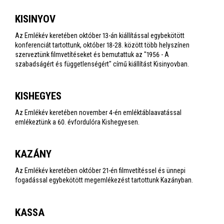
KISINYOV
Az Emlékév keretében október 13-án kiállítással egybekötött
konferenciát tartottunk, október 18-28. között több helyszínen
szerveztünk filmvetítéseket és bemutattuk az "1956 - A
szabadságért és függetlenségért" című kiállítást Kisinyovban.
KISHEGYES
Az Emlékév keretében november 4-én emléktáblaavatással
emlékeztünk a 60. évfordulóra Kishegyesen.
KAZÁNY
Az Emlékév keretében október 21-én filmvetítéssel és ünnepi
fogadással egybekötött megemlékezést tartottunk Kazányban.
KASSA