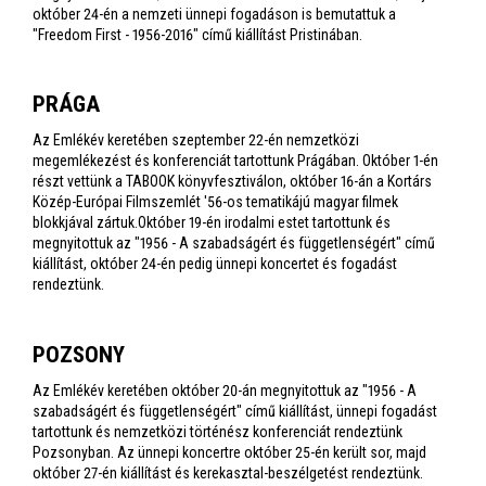
október 24-én a nemzeti ünnepi fogadáson is bemutattuk a
"Freedom First - 1956-2016" című kiállítást Pristinában.
PRÁGA
Az Emlékév keretében szeptember 22-én nemzetközi
megemlékezést és konferenciát tartottunk Prágában. Október 1-én
részt vettünk a TABOOK könyvfesztiválon, október 16-án a Kortárs
Közép-Európai Filmszemlét '56-os tematikájú magyar filmek
blokkjával zártuk.Október 19-én irodalmi estet tartottunk és
megnyitottuk az "1956 - A szabadságért és függetlenségért" című
kiállítást, október 24-én pedig ünnepi koncertet és fogadást
rendeztünk.
POZSONY
Az Emlékév keretében október 20-án megnyitottuk az "1956 - A
szabadságért és függetlenségért" című kiállítást, ünnepi fogadást
tartottunk és nemzetközi történész konferenciát rendeztünk
Pozsonyban. Az ünnepi koncertre október 25-én került sor, majd
október 27-én kiállítást és kerekasztal-beszélgetést rendeztünk.