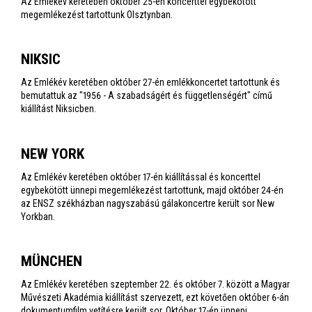
Az Emlékév keretében október 25-én koncerttel egybekötött
megemlékezést tartottunk Olsztynban.
NIKSIC
Az Emlékév keretében október 27-én emlékkoncertet tartottunk és
bemutattuk az "1956 - A szabadságért és függetlenségért" című
kiállítást Niksicben.
NEW YORK
Az Emlékév keretében október 17-én kiállítással és koncerttel
egybekötött ünnepi megemlékezést tartottunk, majd október 24-én
az ENSZ székházban nagyszabású gálakoncertre került sor New
Yorkban.
MÜNCHEN
Az Emlékév keretében szeptember 22. és október 7. között a Magyar
Művészeti Akadémia kiállítást szervezett, ezt követően október 6-án
dokumentumfilm vetítésre került sor. Október 17-én ünnepi