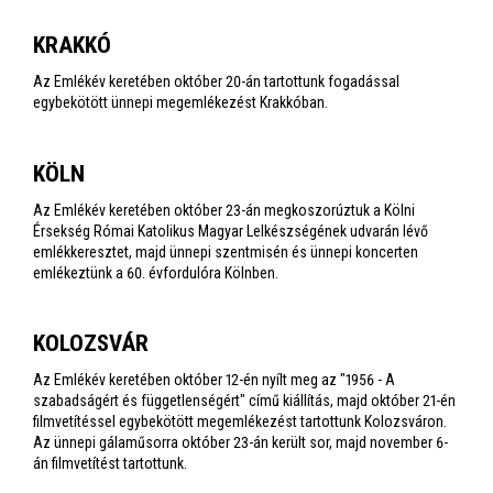
KRAKKÓ
Az Emlékév keretében október 20-án tartottunk fogadással
egybekötött ünnepi megemlékezést Krakkóban.
KÖLN
Az Emlékév keretében október 23-án megkoszorúztuk a Kölni
Érsekség Római Katolikus Magyar Lelkészségének udvarán lévő
emlékkeresztet, majd ünnepi szentmisén és ünnepi koncerten
emlékeztünk a 60. évfordulóra Kölnben.
KOLOZSVÁR
Az Emlékév keretében október 12-én nyílt meg az "1956 - A
szabadságért és függetlenségért" című kiállítás, majd október 21-én
filmvetítéssel egybekötött megemlékezést tartottunk Kolozsváron.
Az ünnepi gálaműsorra október 23-án került sor, majd november 6-
án filmvetítést tartottunk.