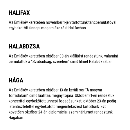
HALIFAX
Az Emlékév keretében november 1-jén tartottunk táncbemutatóval
egybekötött ünnepi megemlékezést Halifaxban.
HALABDZSA
Az Emlékév keretében október 30-án kiállítást rendeztünk, valamint
bemutattuk a "Szabadság, szerelem" című filmet Halabdzsában.
HÁGA
Az Emlékév keretében október 13-án került sor "A magyar
forradalom" című kiállítás megnyitójára. Október 21-én rendeztük
koncerttel egybekötött ünnepi fogadásunkat, október 23-án pedig
istentisztelettel egybekötött megemlékezést tartottunk. Ezt
követően október 24-én diplomáciai szemináriumot rendeztünk
Hágában.