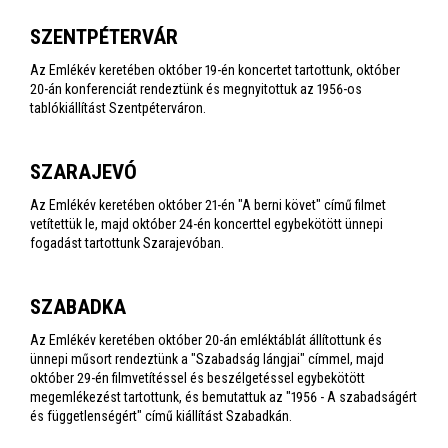
SZENTPÉTERVÁR
Az Emlékév keretében október 19-én koncertet tartottunk, október
20-án konferenciát rendeztünk és megnyitottuk az 1956-os
tablókiállítást Szentpéterváron.
SZARAJEVÓ
Az Emlékév keretében október 21-én "A berni követ" című filmet
vetítettük le, majd október 24-én koncerttel egybekötött ünnepi
fogadást tartottunk Szarajevóban.
SZABADKA
Az Emlékév keretében október 20-án emléktáblát állítottunk és
ünnepi műsort rendeztünk a "Szabadság lángjai" címmel, majd
október 29-én filmvetítéssel és beszélgetéssel egybekötött
megemlékezést tartottunk, és bemutattuk az "1956 - A szabadságért
és függetlenségért" című kiállítást Szabadkán.