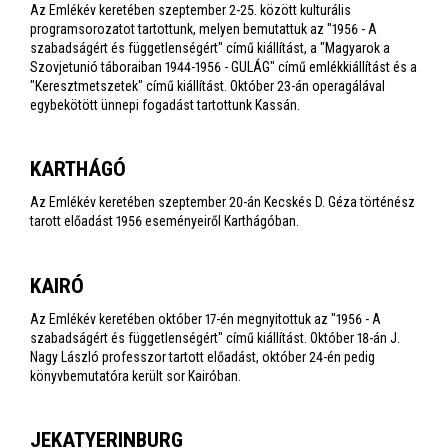
Az Emlékév keretében szeptember 2-25. között kulturális
programsorozatot tartottunk, melyen bemutattuk az "1956 - A
szabadságért és függetlenségért" című kiállítást, a "Magyarok a
Szovjetunió táboraiban 1944-1956 - GULÁG" című emlékkiállítást és a
"Keresztmetszetek" című kiállítást. Október 23-án operagálával
egybekötött ünnepi fogadást tartottunk Kassán.
KARTHÁGÓ
Az Emlékév keretében szeptember 20-án Kecskés D. Géza történész
tarott előadást 1956 eseményeiről Karthágóban.
KAIRÓ
Az Emlékév keretében október 17-én megnyitottuk az "1956 - A
szabadságért és függetlenségért" című kiállítást. Október 18-án J.
Nagy László professzor tartott előadást, október 24-én pedig
könyvbemutatóra került sor Kairóban.
JEKATYERINBURG