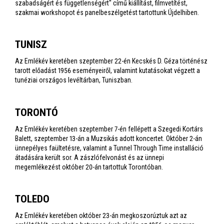
szabadságért és függetlenségért" című kiállítást, filmvetítést,
szakmai workshopot és panelbeszélgetést tartottunk Újdelhiben.
TUNISZ
Az Emlékév keretében szeptember 22-én Kecskés D. Géza történész
tarott előadást 1956 eseményeiről, valamint kutatásokat végzett a
tunéziai országos levéltárban, Tuniszban.
TORONTÓ
Az Emlékév keretében szeptember 7-én fellépett a Szegedi Kortárs
Balett, szeptember 13-án a Muzsikás adott koncertet. Október 2-án
ünnepélyes faültetésre, valamint a Tunnel Through Time installáció
átadására került sor. A zászlófelvonást és az ünnepi
megemlékezést október 20-án tartottuk Torontóban.
TOLEDO
Az Emlékév keretében október 23-án megkoszorúztuk azt az