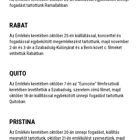
fogadást tartottunk Ramallahban.
RABAT
Az Emlékév keretében október 25-én kiállíátással, koncerttel és
fogadással egybekötött megemlékezést tartottunk, majd november
2-án és 3-án a Szabadság-Különjárat és a Berni követ c. filmeket
vetítettük Rabatban.
QUITO
Az Emlékév keretében október 7-én az "Eurocine" filmfesztivál
keretében levetítettük a Szabadság, szerelem című filmet, majd
október 18-án kiállítással egybekötött ünnepi fogadást tartottunk
Quitoban.
PRISTINA
Az Emlékév keretében október 20-án ünnepi fogadást, kiállítás
megnyitót tartottunk, október 21-én emlékülést szerveztünk, majd