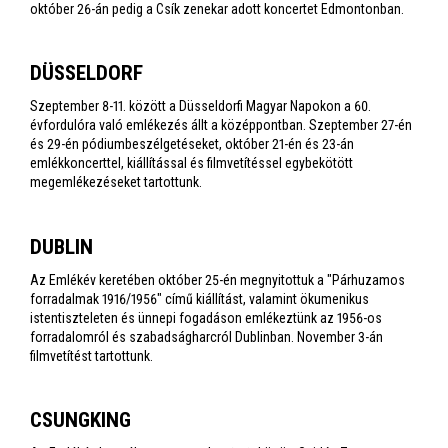
október 26-án pedig a Csík zenekar adott koncertet Edmontonban.
DÜSSELDORF
Szeptember 8-11. között a Düsseldorfi Magyar Napokon a 60.
évfordulóra való emlékezés állt a középpontban. Szeptember 27-én
és 29-én pódiumbeszélgetéseket, október 21-én és 23-án
emlékkoncerttel, kiállítással és filmvetítéssel egybekötött
megemlékezéseket tartottunk.
DUBLIN
Az Emlékév keretében október 25-én megnyitottuk a "Párhuzamos
forradalmak 1916/1956" című kiállítást, valamint ökumenikus
istentiszteleten és ünnepi fogadáson emlékeztünk az 1956-os
forradalomról és szabadságharcról Dublinban. November 3-án
filmvetítést tartottunk.
CSUNGKING