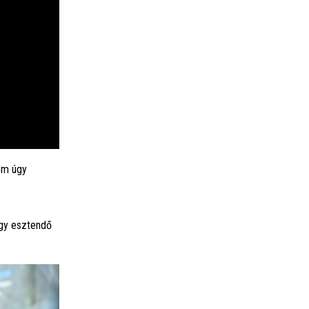
nem úgy
egy esztendő