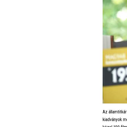
Az államtitká
kiadványok me