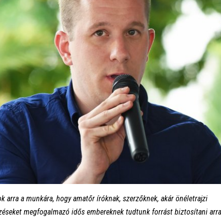
k arra a munkára, hogy amatőr íróknak, szerzőknek, akár önéletrajzi
éseket megfogalmazó idős embereknek tudtunk forrást biztosítani arra