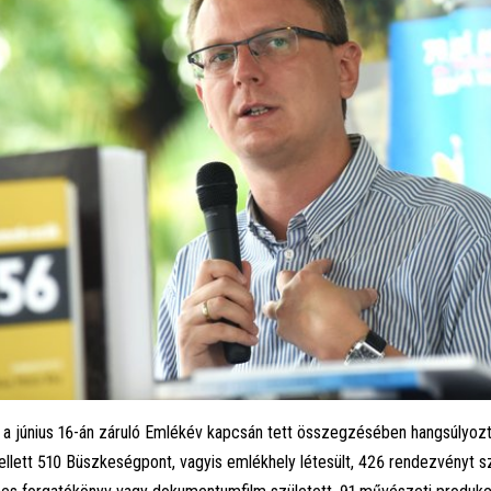
r a június 16-án záruló Emlékév kapcsán tett összegzésében hangsúlyozt
llett 510 Büszkeségpont, vagyis emlékhely létesült, 426 rendezvényt s