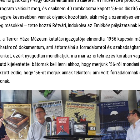
mes forgatókönyv vagy dokumentumfilm született, 91 művészeti produkció
program valósult meg, és csaknem 40 romkocsma kapott '56-os díszítő 
l egyre kevesebben vannak olyanok közöttünk, akik még a személyes em
g másokkal – tette hozzá Rétvári, indokolva az Emlékév pályázatainak ki
 a Terror Háza Múzeum kutatási igazgatója elmondta: 1956 kapcsán már
ghatározó dokumentum, ami átformálná a forradalomról és szabadsághar
épünket, ezért nyugodtan mondhatjuk, ma már az értelmezés korában vag
ató kijelentette: bátornak kell lenni ahhoz, hogy merjünk ’56-ról mondani
yzott eddig, hogy ’56-ot merjük annak tekinteni, ami volt: forradalomnak
cnak.