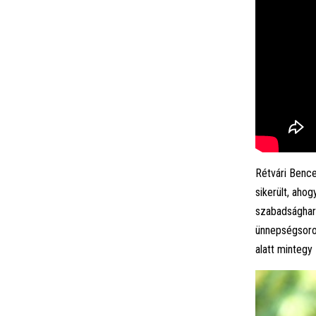
Rétvári Bence
sikerült, aho
szabadságharc
ünnepségsoro
alatt mintegy 