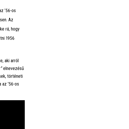
az ’56-os
sen. Az
ke rá, hogy
tni 1956
 aki arról
r
”
elnevezésű
ek, történeti
a az '56-os