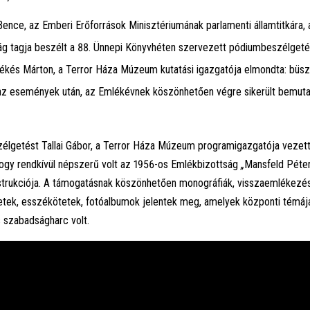
 Bence, az Emberi Erőforrások Minisztériumának parlamenti államtitkára, 
ág tagja beszélt a 88. Ünnepi Könyvhéten szervezett pódiumbeszélgeté
kés Márton, a Terror Háza Múzeum kutatási igazgatója elmondta: büsz
 az események után, az Emlékévnek köszönhetően végre sikerült bemuta
lgetést Tallai Gábor, a Terror Háza Múzeum programigazgatója vezette,
ogy rendkívül népszerű volt az 1956-os Emlékbizottság
„
Mansfeld Péte
strukciója. A támogatásnak köszönhetően monográfiák, visszaemlékezés
tek, esszékötetek, fotóalbumok jelentek meg, amelyek központi témáj
 szabadságharc volt.