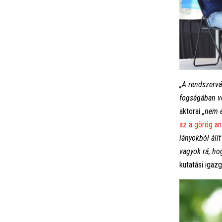
„A rendszervá
fogságában v
aktorai
„nem é
az a görög ant
lányokból áll
vagyok rá, ho
kutatási igazg