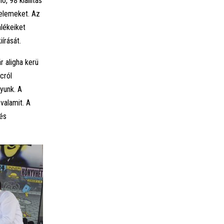
, 98 kiállítás
elemeket. Az
lékeiket
írását.
 aligha kerü
cról
yunk. A
 valamit. A
 és