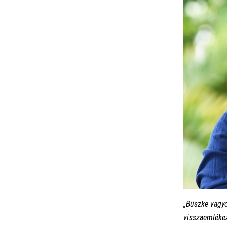
„Büszke vagyo
visszaemlékez