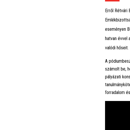
Erről Rétvári
Emlékbizotts
eseményen Bé
hatvan évvel
valódi hőseit.
A pódiumbeszé
számolt be, h
pályázati kon
tanulmányköte
forradalom és