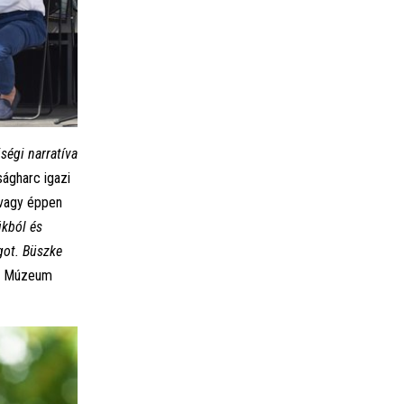
ségi narratíva
ágharc igazi
vagy éppen
iúkból és
got. Büszke
za Múzeum