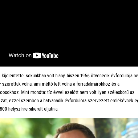
 kijelentette: sokunkban volt hiány, hiszen 1956 ötvenedik évfordulója 
gy szerettük volna, ami méltó lett volna a forradalmárokhoz és a
osokhoz. Mint mondta: tíz évvel ezelőtt nem volt ilyen széleskörű az
zat, ezzel szemben a hatvanadik évfordulóra szervezett emlékévnek 
800 helyszínre sikerült eljutnia.