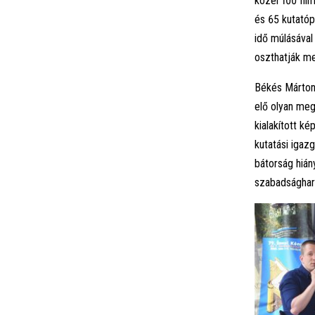
közel 100 fil
és 65 kutató
idő múlásáva
oszthatják me
Békés Márton,
elő olyan me
kialakított k
kutatási igazg
bátorság hián
szabadsághar