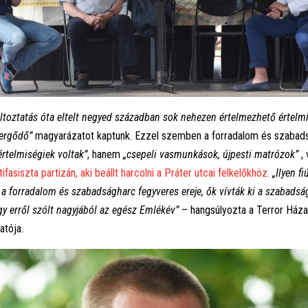
ltoztatás óta eltelt negyed században sok nehezen értelmezhető értelmi
ergődő”
magyarázatot kaptunk. Ezzel szemben a forradalom és szabads
rtelmiségiek voltak”
, hanem
„csepeli vasmunkások, újpesti matrózok”
, 
ifasiszta partizán, aki beállt harcolni a Práter utcai felkelőkhöz
.
„Ilyen f
t a forradalom és szabadságharc fegyveres ereje, ők vívták ki a szabadsá
gy erről szólt nagyjából az egész Emlékév”
– hangsúlyozta a Terror Há
atója.