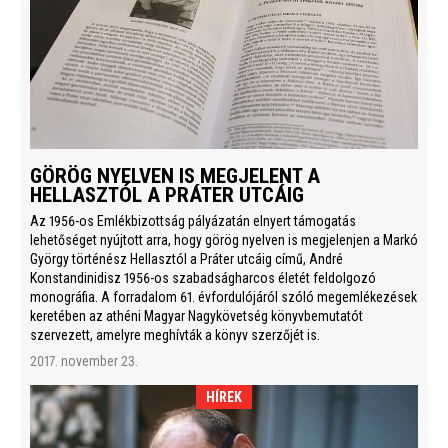
GÖRÖG NYELVEN IS MEGJELENT A
HELLASZTÓL A PRÁTER UTCÁIG
Az 1956-os Emlékbizottság pályázatán elnyert támogatás
lehetőséget nyújtott arra, hogy görög nyelven is megjelenjen a Markó
György történész Hellasztól a Práter utcáig című, André
Konstandinidisz 1956-os szabadságharcos életét feldolgozó
monográfia. A forradalom 61. évfordulójáról szóló megemlékezések
keretében az athéni Magyar Nagykövetség könyvbemutatót
szervezett, amelyre meghívták a könyv szerzőjét is.
2017. november 23.
HÍREK