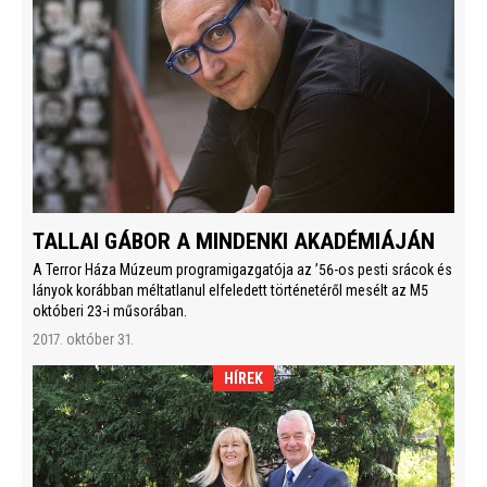
TALLAI GÁBOR A MINDENKI AKADÉMIÁJÁN
A Terror Háza Múzeum programigazgatója az ’56-os pesti srácok és
lányok korábban méltatlanul elfeledett történetéről mesélt az M5
októberi 23-i műsorában.
2017. október 31.
HÍREK