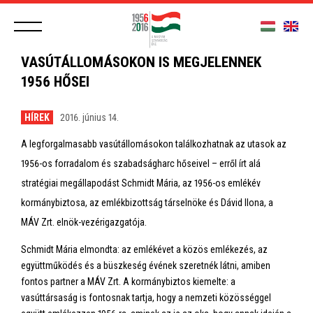
VASÚTÁLLOMÁSOKON IS MEGJELENNEK
1956 HŐSEI
HÍREK
2016. június 14.
A legforgalmasabb vasútállomásokon találkozhatnak az utasok az
1956-os forradalom és szabadságharc hőseivel – erről írt alá
stratégiai megállapodást Schmidt Mária, az 1956-os emlékév
kormánybiztosa, az emlékbizottság társelnöke és Dávid Ilona, a
MÁV Zrt. elnök-vezérigazgatója.
Schmidt Mária elmondta: az emlékévet a közös emlékezés, az
együttműködés és a büszkeség évének szeretnék látni, amiben
fontos partner a MÁV Zrt. A kormánybiztos kiemelte: a
vasúttársaság is fontosnak tartja, hogy a nemzeti közösséggel