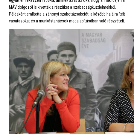
együtt emlékezzen 1956-ra, aminek az is az oka, hogy annak idején a
MÁV dolgozói is kivették a részüket a szabadságküzdelmekből.
Példaként említette a záhonyi szabotázsakciót, a később halálra ítélt
vasutasokat és a munkástanácsok megalapításában való részvételt.