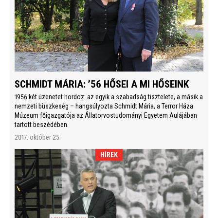
SCHMIDT MÁRIA: ’56 HŐSEI A MI HŐSEINK
1956 két üzenetet hordoz: az egyik a szabadság tisztelete, a másik a
nemzeti büszkeség – hangsúlyozta Schmidt Mária, a Terror Háza
Múzeum főigazgatója az Állatorvostudományi Egyetem Aulájában
tartott beszédében.
2017. október 25.
HÍREK