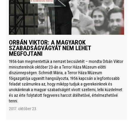
ORBÁN VIKTOR: A MAGYAROK
SZABADSÁGVÁGYÁT NEM LEHET
MEGFOJTANI
1956-ban megmentettük a nemzet becsületét – mondta Orbán Viktor
miniszterelnök október 23-án a Terror Háza Múzeum előtti
díszünnepségen. Schmidt Mária, a Terror Háza Múzeum
főigazgatója ugyanitt hangsúlyozta, 1956 kapcsán a legfontosabb
feladat számunkra az, hogy miképp tudjuk a gyerekeinknek és
unokáinknak a magyar szabadságért vívott szellemi, lelki küzdelmet
és az érte folytatott fegyveres harcot átélhetővé, értelmezhetővé
tenni.
2017. október 23.