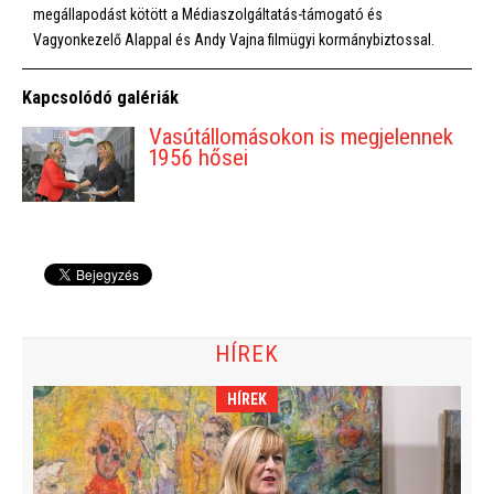
megállapodást kötött a Médiaszolgáltatás-támogató és
Vagyonkezelő Alappal és Andy Vajna filmügyi kormánybiztossal.
Kapcsolódó galériák
Vasútállomásokon is megjelennek
1956 hősei
HÍREK
HÍREK