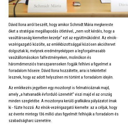
Dávid Ilona arról beszélt, hogy amikor Schmidt Mária megkereste
őket a stratégiai megállapodás ötletével, „nem volt kérdés, hogy a
vasúttársaság kiemelten kezelje” ezt az együttműködést. Az elnök-
vezérigazgató közölte, az emlékbizottsággal közösen akciótervet
dolgoztak ki, melynek eredményeképpen a legforgalmasabb
vasútállomásokon falfestményeken, molinókon és
háromdimenziós transzparenseken fogják felhívni a figyelmet a
forradalom hőseire. Dávid Ilona hozzátette, arra is tekintettel
lesznek, hogy az adott helyszínen mi történt a forradalom idején.
Az emlékezés jegyében egy mozdonyt is felmatricáznak majd,
amely „a hatvanadik évforduló üzenetét” viszi majd el az ország
minden szegletébe. A mozdonyra kerülő grafikákra pályázatot írnak
ki - fűzte hozzá. Az elnök-vezérigazgató kiemelte: az a céljuk, hogy
az évente mintegy 136 millió utas figyelmét felhívják a forradalom és
szabadságharc üzenetére.