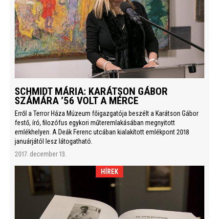
SCHMIDT MÁRIA: KARÁTSON GÁBOR
SZÁMÁRA ’56 VOLT A MÉRCE
Erről a Terror Háza Múzeum főigazgatója beszélt a Karátson Gábor
festő, író, filozófus egykori műteremlakásában megnyitott
emlékhelyen. A Deák Ferenc utcában kialakított emlékpont 2018
januárjától lesz látogatható.
2017. december 13.
HÍREK