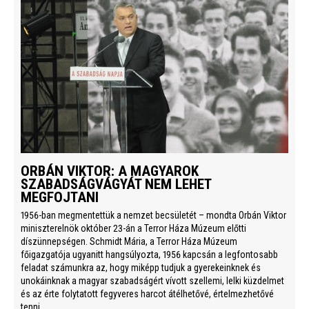
ORBÁN VIKTOR: A MAGYAROK
SZABADSÁGVÁGYÁT NEM LEHET
MEGFOJTANI
1956-ban megmentettük a nemzet becsületét – mondta Orbán Viktor
miniszterelnök október 23-án a Terror Háza Múzeum előtti
díszünnepségen. Schmidt Mária, a Terror Háza Múzeum
főigazgatója ugyanitt hangsúlyozta, 1956 kapcsán a legfontosabb
feladat számunkra az, hogy miképp tudjuk a gyerekeinknek és
unokáinknak a magyar szabadságért vívott szellemi, lelki küzdelmet
és az érte folytatott fegyveres harcot átélhetővé, értelmezhetővé
tenni.