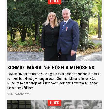
HÍREK
SCHMIDT MÁRIA: ’56 HŐSEI A MI HŐSEINK
1956 két üzenetet hordoz: az egyik a szabadság tisztelete, a másik a
nemzeti büszkeség – hangsúlyozta Schmidt Mária, a Terror Háza
Múzeum főigazgatója az Állatorvostudományi Egyetem Aulájában
tartott beszédében.
2017. október 25.
HÍREK