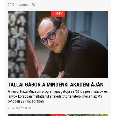
2017. november 23.
HÍREK
TALLAI GÁBOR A MINDENKI AKADÉMIÁJÁN
A Terror Háza Múzeum programigazgatója az ’56-os pesti srácok és
lányok korábban méltatlanul elfeledett történetéről mesélt az M5
októberi 23-i műsorában.
2017. október 31.