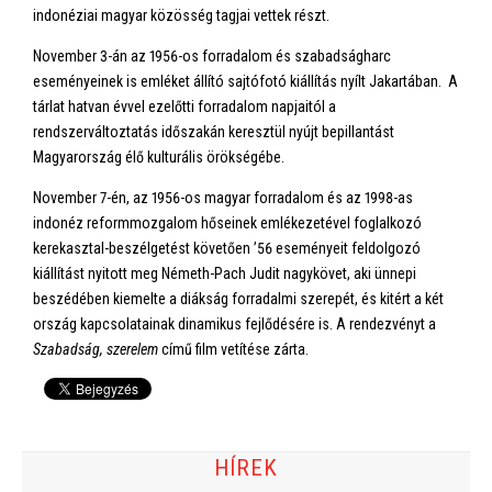
indonéziai magyar közösség tagjai vettek részt.
November 3-án az 1956-os forradalom és szabadságharc
eseményeinek is emléket állító sajtófotó kiállítás nyílt Jakartában. A
tárlat hatvan évvel ezelőtti forradalom napjaitól a
rendszerváltoztatás időszakán keresztül nyújt bepillantást
Magyarország élő kulturális örökségébe.
November 7-én, az 1956-os magyar forradalom és az 1998-as
indonéz reformmozgalom hőseinek emlékezetével foglalkozó
kerekasztal-beszélgetést követően ’56 eseményeit feldolgozó
kiállítást nyitott meg Németh-Pach Judit nagykövet, aki ünnepi
beszédében kiemelte a diákság forradalmi szerepét, és kitért a két
ország kapcsolatainak dinamikus fejlődésére is. A rendezvényt a
Szabadság, szerelem
című film vetítése zárta.
HÍREK