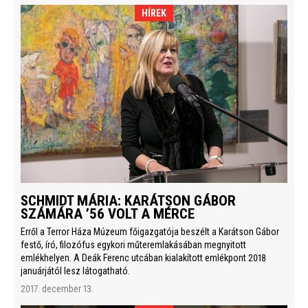
HÍREK
SCHMIDT MÁRIA: KARÁTSON GÁBOR
SZÁMÁRA ’56 VOLT A MÉRCE
Erről a Terror Háza Múzeum főigazgatója beszélt a Karátson Gábor
festő, író, filozófus egykori műteremlakásában megnyitott
emlékhelyen. A Deák Ferenc utcában kialakított emlékpont 2018
januárjától lesz látogatható.
2017. december 13.