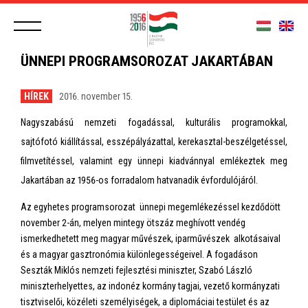
ÜNNEPI PROGRAMSOROZAT JAKARTÁBAN
HÍREK
2016. november 15.
Nagyszabású nemzeti fogadással, kulturális programokkal,
sajtófotó kiállítással, esszépályázattal, kerekasztal-beszélgetéssel,
filmvetítéssel, valamint egy ünnepi kiadvánnyal emlékeztek meg
Jakartában az 1956-os forradalom hatvanadik évfordulójáról.
Az egyhetes programsorozat ünnepi megemlékezéssel kezdődött
november 2-án, melyen mintegy ötszáz meghívott vendég
ismerkedhetett meg magyar művészek, iparművészek alkotásaival
és a magyar gasztronómia különlegességeivel. A fogadáson
Seszták Miklós nemzeti fejlesztési miniszter, Szabó László
miniszterhelyettes, az indonéz kormány tagjai, vezető kormányzati
tisztviselői, közéleti személyiségek, a diplomáciai testület és az