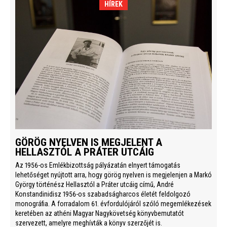
HÍREK
GÖRÖG NYELVEN IS MEGJELENT A
HELLASZTÓL A PRÁTER UTCÁIG
Az 1956-os Emlékbizottság pályázatán elnyert támogatás
lehetőséget nyújtott arra, hogy görög nyelven is megjelenjen a Markó
György történész Hellasztól a Práter utcáig című, André
Konstandinidisz 1956-os szabadságharcos életét feldolgozó
monográfia. A forradalom 61. évfordulójáról szóló megemlékezések
keretében az athéni Magyar Nagykövetség könyvbemutatót
szervezett, amelyre meghívták a könyv szerzőjét is.