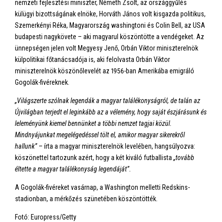
nemzeti fejlesztési miniszter, Németh Zsolt, az országgyűlés
külügyi bizottságának elnöke, Horváth János volt kisgazda politikus,
Szemerkényi Réka, Magyarország washingtoni és Colin Bell, az USA
budapesti nagykövete – aki magyarul köszöntötte a vendégeket. Az
ünnepségen jelen volt Megyesy Jenő, Orbán Viktor miniszterelnök
külpolitikai főtanácsadója is, aki felolvasta Orbán Viktor
miniszterelnök köszönőlevelét az 1956-ban Amerikába emigráló
Gogolák-fivéreknek.
„Világszerte szólnak legendák a magyar találékonyságról, de talán az
Újvilágban terjedt el leginkább az a vélemény, hogy saját észjárásunk és
leleményünk kiemel bennünket a többi nemzet tagjai közül.
Mindnyájunkat megelégedéssel tölt el, amikor magyar sikerekről
hallunk”
– írta a magyar miniszterelnök levelében, hangsúlyozva:
köszönettel tartozunk azért, hogy a két kiváló futballista
„tovább
éltette a magyar találékonyság legendáját”.
A Gogolák-fivéreket vasárnap, a Washington melletti Redskins-
stadionban, a mérkőzés szünetében köszöntötték.
Fotó: Europress/Getty