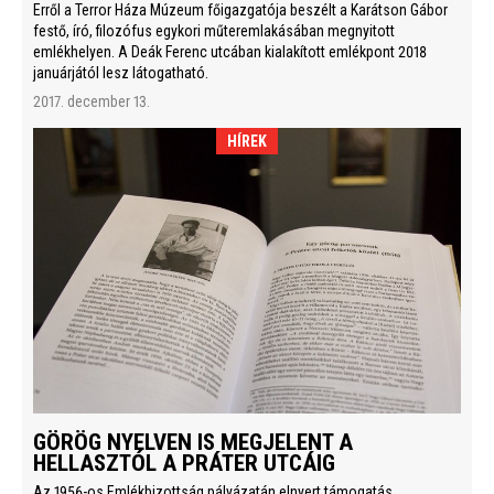
Erről a Terror Háza Múzeum főigazgatója beszélt a Karátson Gábor
festő, író, filozófus egykori műteremlakásában megnyitott
emlékhelyen. A Deák Ferenc utcában kialakított emlékpont 2018
januárjától lesz látogatható.
2017. december 13.
HÍREK
GÖRÖG NYELVEN IS MEGJELENT A
HELLASZTÓL A PRÁTER UTCÁIG
Az 1956-os Emlékbizottság pályázatán elnyert támogatás