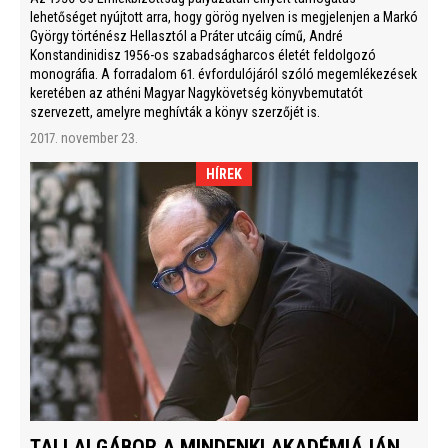
lehetőséget nyújtott arra, hogy görög nyelven is megjelenjen a Markó
György történész Hellasztól a Práter utcáig című, André
Konstandinidisz 1956-os szabadságharcos életét feldolgozó
monográfia. A forradalom 61. évfordulójáról szóló megemlékezések
keretében az athéni Magyar Nagykövetség könyvbemutatót
szervezett, amelyre meghívták a könyv szerzőjét is.
2017. november 23.
HÍREK
TALLAI GÁBOR A MINDENKI AKADÉMIÁJÁN