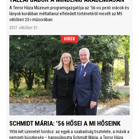
A Terror Háza Múzeum programigazgatója az ’56-os pesti srácok és
lányok korábban méltatlanul elfeledett történetéről mesélt az M5
októberi 23-i műsorában.
2017. október 31.
HÍREK
SCHMIDT MÁRIA: ’56 HŐSEI A MI HŐSEINK
1956 két üzenetet hordoz: az egyik a szabadság tisztelete, a másik a
nemzeti büszkeség – hangsúlyozta Schmidt Mária, a Terror Háza