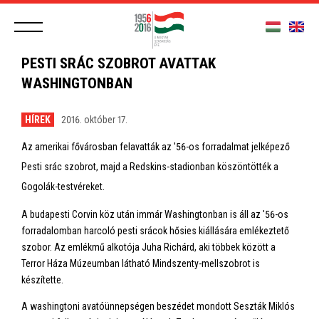
PESTI SRÁC SZOBROT AVATTAK
WASHINGTONBAN
HÍREK
2016. október 17.
Az amerikai fővárosban felavatták az '56-os forradalmat jelképező
Pesti srác szobrot, majd a Redskins-stadionban köszöntötték a
Gogolák-testvéreket.
A budapesti Corvin köz után immár Washingtonban is áll az '56-os
forradalomban harcoló pesti srácok hősies kiállására emlékeztető
szobor. Az emlékmű alkotója Juha Richárd, aki többek között a
Terror Háza Múzeumban látható Mindszenty-mellszobrot is
készítette.
A washingtoni avatóünnepségen beszédet mondott Seszták Miklós