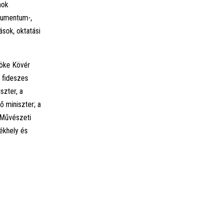
mok
okumentum-,
ások, oktatási
nöke Kövér
t fideszes
szter, a
ő miniszter; a
 Művészeti
ékhely és