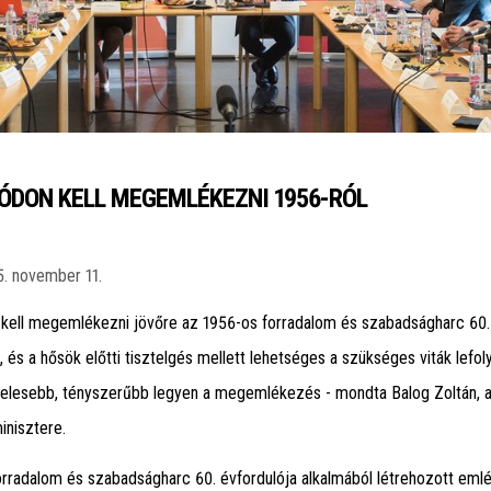
ÓDON KELL MEGEMLÉKEZNI 1956-RÓL
5. november 11.
kell megemlékezni jövőre az 1956-os forradalom és szabadságharc 60.
, és a hősök előtti tisztelgés mellett lehetséges a szükséges viták lefoly
itelesebb, tényszerűbb legyen a megemlékezés - mondta Balog Zoltán, 
inisztere.
rradalom és szabadságharc 60. évfordulója alkalmából létrehozott eml