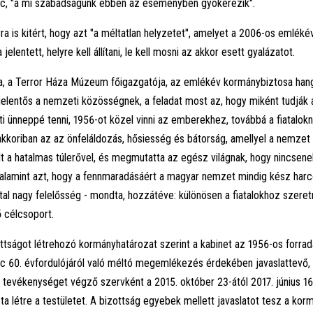
c, "a mi szabadságunk ebben az eseményben gyökerezik".
rra is kitért, hogy azt "a méltatlan helyzetet", amelyet a 2006-os emléké
elentett, helyre kell állítani, le kell mosni az akkor esett gyalázatot.
a, a Terror Háza Múzeum főigazgatója, az emlékév kormánybiztosa hang
jelentős a nemzeti közösségnek, a feladat most az, hogy miként tudják 
 ünneppé tenni, 1956-ot közel vinni az emberekhez, továbbá a fiatalok
 akkoriban az az önfeláldozás, hősiesség és bátorság, amellyel a nemzet
 a hatalmas túlerővel, és megmutatta az egész világnak, hogy nincsene
lamint azt, hogy a fennmaradásáért a magyar nemzet mindig kész harco
ttal nagy felelősség - mondta, hozzátéve: különösen a fiatalokhoz szeret
ő célcsoport.
tságot létrehozó kormányhatározat szerint a kabinet az 1956-os forra
c 60. évfordulójáról való méltó megemlékezés érdekében javaslattevő
 tevékenységet végző szervként a 2015. október 23-ától 2017. június 16
ta létre a testületet. A bizottság egyebek mellett javaslatot tesz a ko