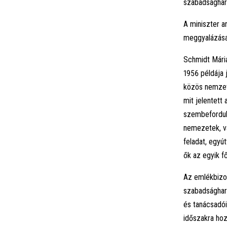
szabadsághar
A miniszter a
meggyalázása j
Schmidt Mári
1956 példája 
közös nemzeti
mit jelentett
szembefordult
nemezetek, va
feladat, egyú
ők az egyik f
Az emlékbizot
szabadsághar
és tanácsadói
időszakra hoz