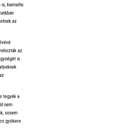
is, kiemelte:
ltunkban
hetnek az
kévévé
trehozták az
egységét is
melyeknek
 az
e tegyék a
tól nem
ek, sosem
ncs gyökere