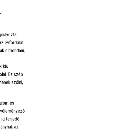
v
súlyozta:
az évfordulót
nak elmondani,
k kis
lni. Ez szép
nének szólni,
dalom és
, véleményező
-ig terjedő
rmánynak az