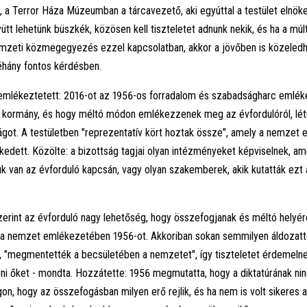
n, a Terror Háza Múzeumban a tárcavezető, aki egyúttal a testület elnöke 
ütt lehetünk büszkék, közösen kell tiszteletet adnunk nekik, és ha a mú
emzeti közmegegyezés ezzel kapcsolatban, akkor a jövőben is közeled
éhány fontos kérdésben.
 emlékeztetett: 2016-ot az 1956-os forradalom és szabadságharc emlé
 a kormány, és hogy méltó módon emlékezzenek meg az évfordulóról, lé
got. A testületben "reprezentatív kört hoztak össze", amely a nemzet 
lekedett. Közölte: a bizottság tagjai olyan intézményeket képviselnek, a
k van az évforduló kapcsán, vagy olyan szakemberek, akik kutatták ezt
zerint az évforduló nagy lehetőség, hogy összefogjanak és méltó helyér
 a nemzet emlékezetében 1956-ot. Akkoriban sokan semmilyen áldozat
a, "megmentették a becsületében a nemzetet", így tiszteletet érdemeln
teni őket - mondta. Hozzátette: 1956 megmutatta, hogy a diktatúrának ni
n, hogy az összefogásban milyen erő rejlik, és ha nem is volt sikeres a