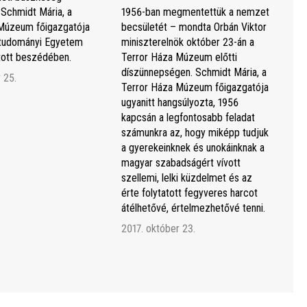
 Schmidt Mária, a
1956-ban megmentettük a nemzet
Múzeum főigazgatója
becsületét – mondta Orbán Viktor
studományi Egyetem
miniszterelnök október 23-án a
rtott beszédében.
Terror Háza Múzeum előtti
díszünnepségen. Schmidt Mária, a
 25.
Terror Háza Múzeum főigazgatója
ugyanitt hangsúlyozta, 1956
kapcsán a legfontosabb feladat
számunkra az, hogy miképp tudjuk
a gyerekeinknek és unokáinknak a
magyar szabadságért vívott
szellemi, lelki küzdelmet és az
érte folytatott fegyveres harcot
átélhetővé, értelmezhetővé tenni.
2017. október 23.