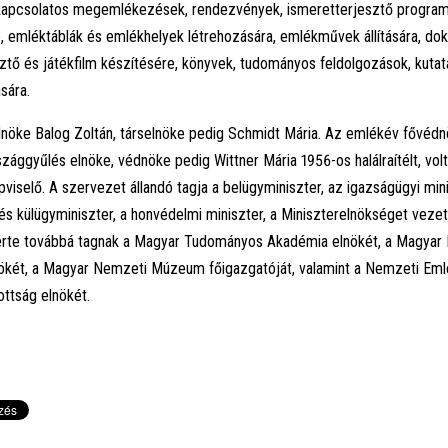
 kapcsolatos megemlékezések, rendezvények, ismeretterjesztő progra
 emléktáblák és emlékhelyek létrehozására, emlékművek állítására, d
ztő és játékfilm készítésére, könyvek, tudományos feldolgozások, kutat
sára.
lnöke Balog Zoltán, társelnöke pedig Schmidt Mária. Az emlékév fővéd
szággyűlés elnöke, védnöke pedig Wittner Mária 1956-os halálraítélt, vol
pviselő. A szervezet állandó tagja a belügyminiszter, az igazságügyi mini
és külügyminiszter, a honvédelmi miniszter, a Miniszterelnökséget vezet
érte továbbá tagnak a Magyar Tudományos Akadémia elnökét, a Magyar
ökét, a Magyar Nemzeti Múzeum főigazgatóját, valamint a Nemzeti Eml
ottság elnökét.