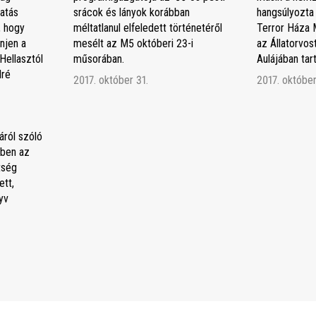
atás
srácok és lányok korábban
hangsúlyozta
, hogy
méltatlanul elfeledett történetéről
Terror Háza 
njen a
mesélt az M5 októberi 23-i
az Állatorvo
Hellasztól
műsorában.
Aulájában ta
dré
2017. október 31.
2017. október
áról szóló
ben az
tség
tt,
yv