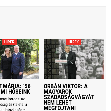
HÍREK
HÍREK
 MÁRIA: ’56
ORBÁN VIKTOR: A
 MI HŐSEINK
MAGYAROK
SZABADSÁGVÁGYÁT
netet hordoz: az
NEM LEHET
dság tisztelete, a
MEGFOJTANI
eti büszkeség –