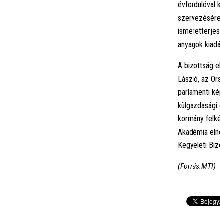
évfordulóval
szervezésére,
ismeretterjes
anyagok kiadá
A bizottság e
László, az Or
parlamenti ké
külgazdasági 
kormány felk
Akadémia eln
Kegyeleti Biz
(Forrás:MTI)