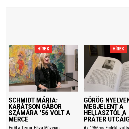
HÍREK
HÍREK
SCHMIDT MÁRIA:
GÖRÖG NYELVEN
KARÁTSON GÁBOR
MEGJELENT A
SZÁMÁRA ’56 VOLT A
HELLASZTÓL A
MÉRCE
PRÁTER UTCÁI
Erről a Terror Háza Múzeum
Az 1956-os Emlékbizott