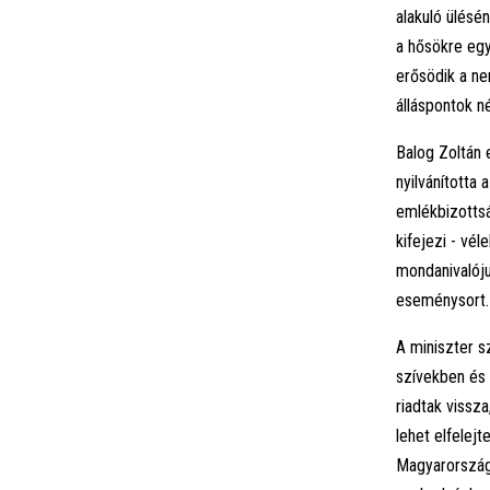
alakuló ülésé
a hősökre egy
erősödik a n
álláspontok n
Balog Zoltán
nyilvánította
emlékbizottsá
kifejezi - vé
mondanivalóju
eseménysort.
A miniszter s
szívekben és
riadtak vissz
lehet elfelej
Magyarországo