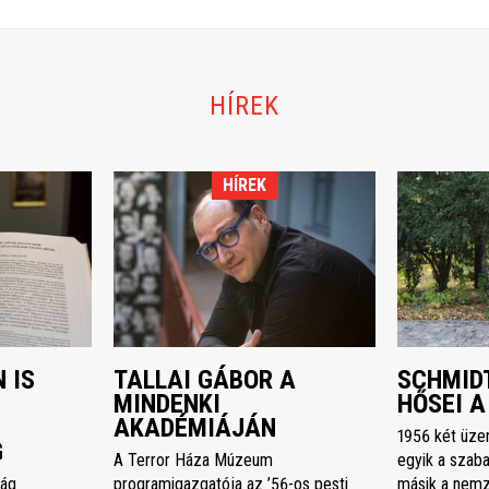
HÍREK
HÍREK
 IS
TALLAI GÁBOR A
SCHMIDT
MINDENKI
HŐSEI A
AKADÉMIÁJÁN
1956 két üze
G
A Terror Háza Múzeum
egyik a szaba
ság
programigazgatója az ’56-os pesti
másik a nemz