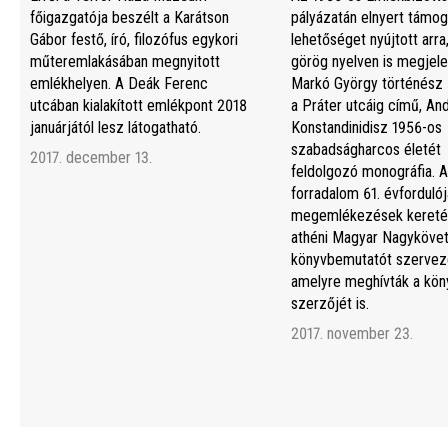
főigazgatója beszélt a Karátson
pályázatán elnyert támog
Gábor festő, író, filozófus egykori
lehetőséget nyújtott arra
műteremlakásában megnyitott
görög nyelven is megjele
emlékhelyen. A Deák Ferenc
Markó György történész 
utcában kialakított emlékpont 2018
a Práter utcáig című, An
januárjától lesz látogatható.
Konstandinidisz 1956-os
szabadságharcos életét
2017. december 13.
feldolgozó monográfia. A
forradalom 61. évfordulój
megemlékezések kereté
athéni Magyar Nagyköve
könyvbemutatót szerveze
amelyre meghívták a kön
szerzőjét is.
2017. november 23.