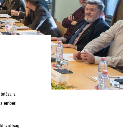
tatása is,
az emberi
ékbizottság