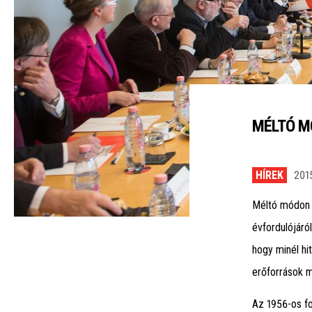
MÉLTÓ M
HÍREK
201
Méltó módon 
évfordulójáról
hogy minél h
erőforrások m
Az 1956-os fo