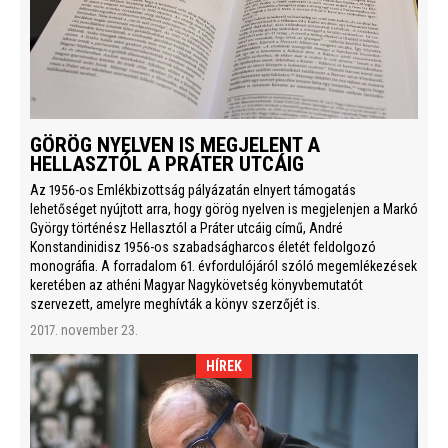
GÖRÖG NYELVEN IS MEGJELENT A
HELLASZTÓL A PRÁTER UTCÁIG
Az 1956-os Emlékbizottság pályázatán elnyert támogatás
lehetőséget nyújtott arra, hogy görög nyelven is megjelenjen a Markó
György történész Hellasztól a Práter utcáig című, André
Konstandinidisz 1956-os szabadságharcos életét feldolgozó
monográfia. A forradalom 61. évfordulójáról szóló megemlékezések
keretében az athéni Magyar Nagykövetség könyvbemutatót
szervezett, amelyre meghívták a könyv szerzőjét is.
2017. november 23.
HÍREK