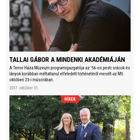
TALLAI GÁBOR A MINDENKI AKADÉMIÁJÁN
A Terror Háza Múzeum programigazgatója az ’56-os pesti srácok és
lányok korábban méltatlanul elfeledett történetéről mesélt az M5
októberi 23-i műsorában.
2017. október 31.
HÍREK