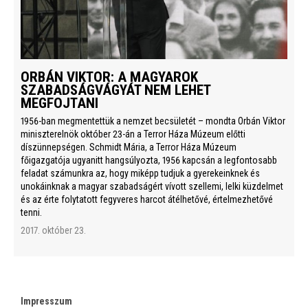
ORBÁN VIKTOR: A MAGYAROK
SZABADSÁGVÁGYÁT NEM LEHET
MEGFOJTANI
1956-ban megmentettük a nemzet becsületét – mondta Orbán Viktor
miniszterelnök október 23-án a Terror Háza Múzeum előtti
díszünnepségen. Schmidt Mária, a Terror Háza Múzeum
főigazgatója ugyanitt hangsúlyozta, 1956 kapcsán a legfontosabb
feladat számunkra az, hogy miképp tudjuk a gyerekeinknek és
unokáinknak a magyar szabadságért vívott szellemi, lelki küzdelmet
és az érte folytatott fegyveres harcot átélhetővé, értelmezhetővé
tenni.
2017. október 23.
Impresszum