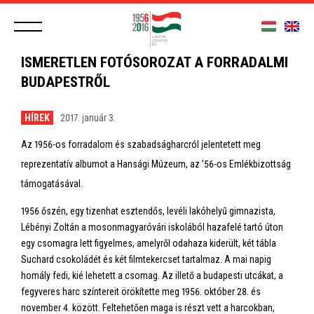
ISMERETLEN FOTÓSOROZAT A FORRADALMI
BUDAPESTRŐL
HÍREK
2017. január 3.
Az 1956-os forradalom és szabadságharcról jelentetett meg
reprezentatív albumot a Hansági Múzeum, az ’56-os Emlékbizottság
támogatásával.
1956 őszén, egy tizenhat esztendős, levéli lakóhelyű gimnazista,
Lébényi Zoltán a mosonmagyaróvári iskolából hazafelé tartó úton
egy csomagra lett figyelmes, amelyről odahaza kiderült, két tábla
Suchard csokoládét és két filmtekercset tartalmaz. A mai napig
homály fedi, kié lehetett a csomag. Az illető a budapesti utcákat, a
fegyveres harc színtereit örökítette meg 1956. október 28. és
november 4. között. Feltehetően maga is részt vett a harcokban,