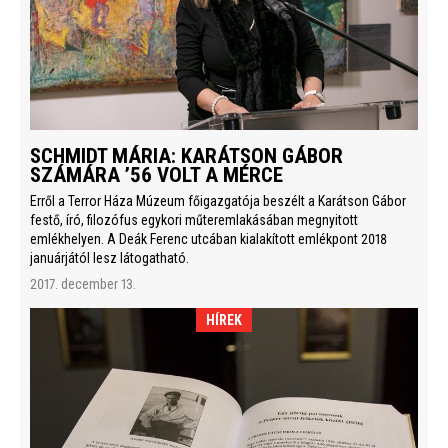
SCHMIDT MÁRIA: KARÁTSON GÁBOR
SZÁMÁRA ’56 VOLT A MÉRCE
Erről a Terror Háza Múzeum főigazgatója beszélt a Karátson Gábor
festő, író, filozófus egykori műteremlakásában megnyitott
emlékhelyen. A Deák Ferenc utcában kialakított emlékpont 2018
januárjától lesz látogatható.
2017. december 13.
HÍREK