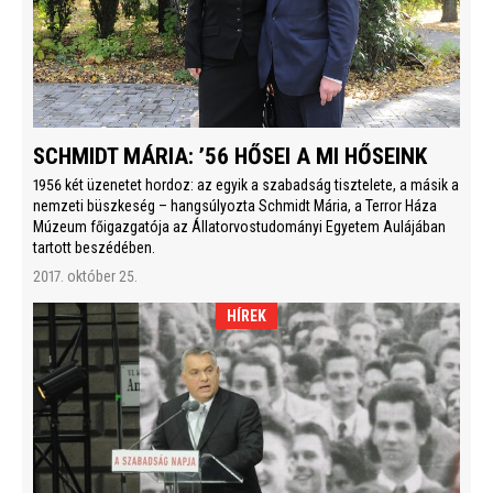
SCHMIDT MÁRIA: ’56 HŐSEI A MI HŐSEINK
1956 két üzenetet hordoz: az egyik a szabadság tisztelete, a másik a
nemzeti büszkeség – hangsúlyozta Schmidt Mária, a Terror Háza
Múzeum főigazgatója az Állatorvostudományi Egyetem Aulájában
tartott beszédében.
2017. október 25.
HÍREK