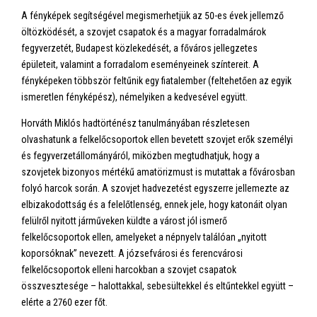
A fényképek segítségével megismerhetjük az 50-es évek jellemző
öltözködését, a szovjet csapatok és a magyar forradalmárok
fegyverzetét, Budapest közlekedését, a főváros jellegzetes
épületeit, valamint a forradalom eseményeinek színtereit. A
fényképeken többször feltűnik egy fiatalember (feltehetően az egyik
ismeretlen fényképész), némelyiken a kedvesével együtt.
Horváth Miklós hadtörténész tanulmányában részletesen
olvashatunk a felkelőcsoportok ellen bevetett szovjet erők személyi
és fegyverzetállományáról, miközben megtudhatjuk, hogy a
szovjetek bizonyos mértékű amatörizmust is mutattak a fővárosban
folyó harcok során. A szovjet hadvezetést egyszerre jellemezte az
elbizakodottság és a felelőtlenség, ennek jele, hogy katonáit olyan
felülről nyitott járműveken küldte a várost jól ismerő
felkelőcsoportok ellen, amelyeket a népnyelv találóan „nyitott
koporsóknak” nevezett. A józsefvárosi és ferencvárosi
felkelőcsoportok elleni harcokban a szovjet csapatok
összvesztesége – halottakkal, sebesültekkel és eltűntekkel együtt –
elérte a 2760 ezer főt.