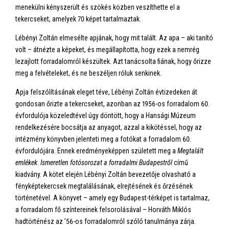
menekülni kényszerült és szökés közben veszíthette el a
tekercseket, amelyek 70 képet tartalmaztak.
Lébényi Zoltán elmesélte apjának, hogy mit talált. Az apa – aki tanító
volt – átnézte a képeket, és megállapította, hogy ezek a nemrég
lezajlott forradalomról készültek. Azt tanácsolta fiának, hogy őrizze
meg a felvételeket, és ne beszéljen róluk senkinek.
Apja felszólításának eleget téve, Lébényi Zoltán évtizedeken át
gondosan őrizte a tekercseket, azonban az 1956-os forradalom 60.
évfordulója közeledtével úgy döntött, hogy a Hansági Múzeum
rendelkezésére bocsátja az anyagot, azzal a kikötéssel, hogy az
intézmény könyvben jelenteti meg a fotókat a forradalom 60.
évfordulójára. Ennek eredményeképpen született meg a
Megtalált
emlékek
.
Ismeretlen fotósorozat a forradalmi Budapestről
című
kiadvány. A kötet elején Lébényi Zoltán bevezetője olvasható a
fényképtekercsek megtalálásának, elrejtésének és őrzésének
történetével. A könyvet – amely egy Budapest-térképet is tartalmaz,
a forradalom fő színtereinek felsorolásával – Horváth Miklós
hadtörténész az ’56-os forradalomról szóló tanulmánya zárja.