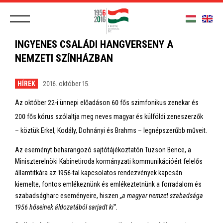
INGYENES CSALÁDI HANGVERSENY A
NEMZETI SZÍNHÁZBAN
HÍREK
2016. október 15.
Az október 22-i ünnepi előadáson 60 fős szimfonikus zenekar és
200 fős kórus szólaltja meg neves magyar és külföldi zeneszerzők
– köztük Erkel, Kodály, Dohnányi és Brahms – legnépszerűbb műveit.
Az eseményt beharangozó sajtótájékoztatón Tuzson Bence, a
Miniszterelnöki Kabinetiroda kormányzati kommunikációért felelős
államtitkára az 1956-tal kapcsolatos rendezvények kapcsán
kiemelte, fontos emlékeznünk és emlékeztetnünk a forradalom és
szabadságharc eseményeire, hiszen
„a magyar nemzet szabadsága
1956 hőseinek áldozatából sarjadt ki”.