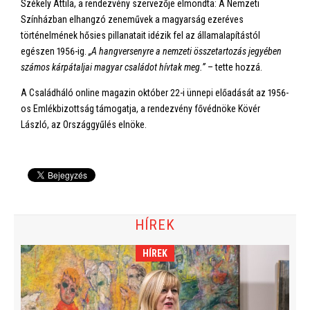
Székely Attila, a rendezvény szervezője elmondta: A Nemzeti
Színházban elhangzó zeneművek a magyarság ezeréves
történelmének hősies pillanatait idézik fel az államalapítástól
egészen 1956-ig.
„A hangversenyre a nemzeti összetartozás jegyében
számos kárpátaljai magyar családot hívtak meg.”
– tette hozzá.
A Családháló online magazin október 22-i ünnepi előadását az 1956-
os Emlékbizottság támogatja, a rendezvény fővédnöke Kövér
László, az Országgyűlés elnöke.
HÍREK
HÍREK