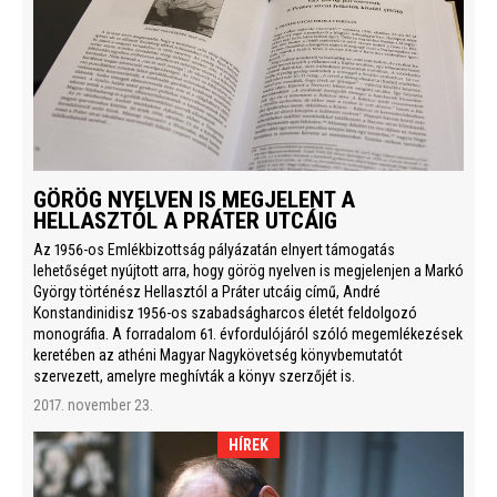
GÖRÖG NYELVEN IS MEGJELENT A
HELLASZTÓL A PRÁTER UTCÁIG
Az 1956-os Emlékbizottság pályázatán elnyert támogatás
lehetőséget nyújtott arra, hogy görög nyelven is megjelenjen a Markó
György történész Hellasztól a Práter utcáig című, André
Konstandinidisz 1956-os szabadságharcos életét feldolgozó
monográfia. A forradalom 61. évfordulójáról szóló megemlékezések
keretében az athéni Magyar Nagykövetség könyvbemutatót
szervezett, amelyre meghívták a könyv szerzőjét is.
2017. november 23.
HÍREK