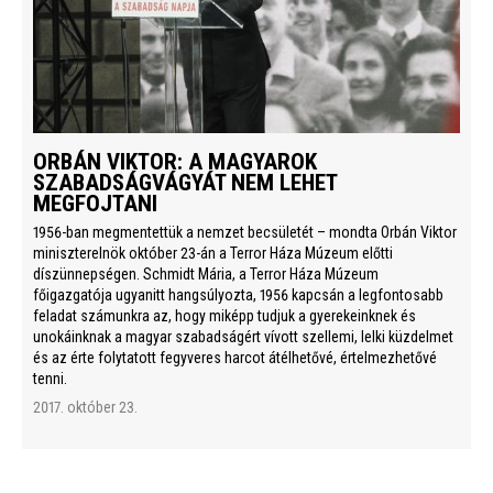
ORBÁN VIKTOR: A MAGYAROK
SZABADSÁGVÁGYÁT NEM LEHET
MEGFOJTANI
1956-ban megmentettük a nemzet becsületét – mondta Orbán Viktor
miniszterelnök október 23-án a Terror Háza Múzeum előtti
díszünnepségen. Schmidt Mária, a Terror Háza Múzeum
főigazgatója ugyanitt hangsúlyozta, 1956 kapcsán a legfontosabb
feladat számunkra az, hogy miképp tudjuk a gyerekeinknek és
unokáinknak a magyar szabadságért vívott szellemi, lelki küzdelmet
és az érte folytatott fegyveres harcot átélhetővé, értelmezhetővé
tenni.
2017. október 23.