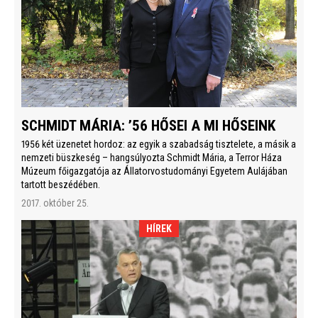
SCHMIDT MÁRIA: ’56 HŐSEI A MI HŐSEINK
1956 két üzenetet hordoz: az egyik a szabadság tisztelete, a másik a
nemzeti büszkeség – hangsúlyozta Schmidt Mária, a Terror Háza
Múzeum főigazgatója az Állatorvostudományi Egyetem Aulájában
tartott beszédében.
2017. október 25.
HÍREK