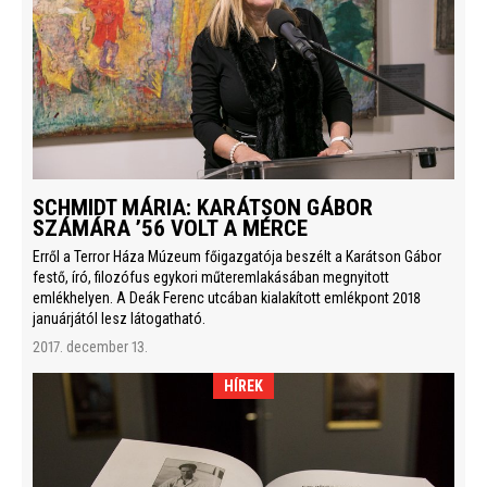
SCHMIDT MÁRIA: KARÁTSON GÁBOR
SZÁMÁRA ’56 VOLT A MÉRCE
Erről a Terror Háza Múzeum főigazgatója beszélt a Karátson Gábor
festő, író, filozófus egykori műteremlakásában megnyitott
emlékhelyen. A Deák Ferenc utcában kialakított emlékpont 2018
januárjától lesz látogatható.
2017. december 13.
HÍREK