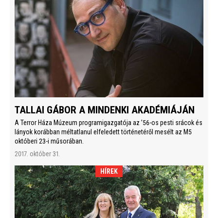
TALLAI GÁBOR A MINDENKI AKADÉMIÁJÁN
A Terror Háza Múzeum programigazgatója az ’56-os pesti srácok és
lányok korábban méltatlanul elfeledett történetéről mesélt az M5
októberi 23-i műsorában.
2017. október 31.
HÍREK