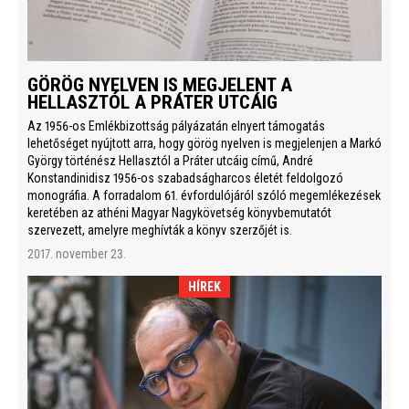
GÖRÖG NYELVEN IS MEGJELENT A
HELLASZTÓL A PRÁTER UTCÁIG
Az 1956-os Emlékbizottság pályázatán elnyert támogatás
lehetőséget nyújtott arra, hogy görög nyelven is megjelenjen a Markó
György történész Hellasztól a Práter utcáig című, André
Konstandinidisz 1956-os szabadságharcos életét feldolgozó
monográfia. A forradalom 61. évfordulójáról szóló megemlékezések
keretében az athéni Magyar Nagykövetség könyvbemutatót
szervezett, amelyre meghívták a könyv szerzőjét is.
2017. november 23.
HÍREK