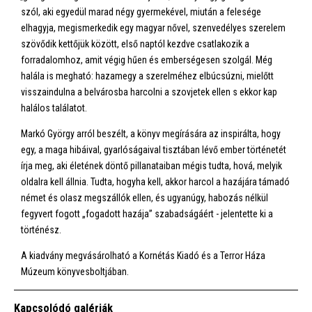
szól, aki egyedül marad négy gyermekével, miután a felesége
elhagyja, megismerkedik egy magyar nővel, szenvedélyes szerelem
szövődik kettőjük között, első naptól kezdve csatlakozik a
forradalomhoz, amit végig hűen és emberségesen szolgál. Még
halála is megható: hazamegy a szerelméhez elbúcsúzni, mielőtt
visszaindulna a belvárosba harcolni a szovjetek ellen s ekkor kap
halálos találatot.
Markó György arról beszélt, a könyv megírására az inspirálta, hogy
egy, a maga hibáival, gyarlóságaival tisztában lévő ember történetét
írja meg, aki életének döntő pillanataiban mégis tudta, hová, melyik
oldalra kell állnia. Tudta, hogyha kell, akkor harcol a hazájára támadó
német és olasz megszállók ellen, és ugyanúgy, habozás nélkül
fegyvert fogott „fogadott hazája” szabadságáért - jelentette ki a
történész.
A kiadvány megvásárolható a Kornétás Kiadó és a Terror Háza
Múzeum könyvesboltjában.
Kapcsolódó galériák