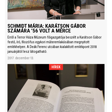
SCHMIDT MÁRIA: KARÁTSON GÁBOR
SZÁMÁRA ’56 VOLT A MÉRCE
Erről a Terror Háza Múzeum főigazgatója beszélt a Karátson Gábor
festő, író, filozófus egykori műteremlakásában megnyitott
emlékhelyen. A Deák Ferenc utcában kialakított emlékpont 2018
januárjától lesz látogatható.
2017. december 13.
HÍREK