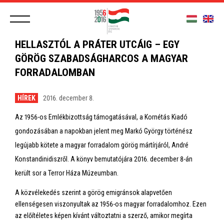
HELLASZTÓL A PRÁTER UTCÁIG – EGY
GÖRÖG SZABADSÁGHARCOS A MAGYAR
FORRADALOMBAN
HÍREK
2016. december 8.
Az 1956-os Emlékbizottság támogatásával, a Kornétás Kiadó
gondozásában a napokban jelent meg Markó György történész
legújabb kötete a magyar forradalom görög mártírjáról, André
Konstandinidiszről. A könyv bemutatójára 2016. december 8-án
került sor a Terror Háza Múzeumban.
A közvélekedés szerint a görög emigránsok alapvetően
ellenségesen viszonyultak az 1956-os magyar forradalomhoz. Ezen
az előítéletes képen kívánt változtatni a szerző, amikor megírta