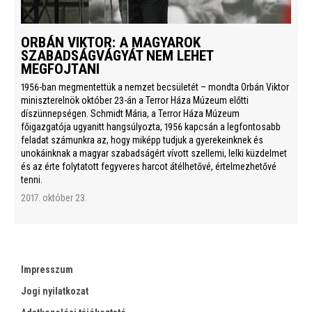
ORBÁN VIKTOR: A MAGYAROK
SZABADSÁGVÁGYÁT NEM LEHET
MEGFOJTANI
1956-ban megmentettük a nemzet becsületét – mondta Orbán Viktor
miniszterelnök október 23-án a Terror Háza Múzeum előtti
díszünnepségen. Schmidt Mária, a Terror Háza Múzeum
főigazgatója ugyanitt hangsúlyozta, 1956 kapcsán a legfontosabb
feladat számunkra az, hogy miképp tudjuk a gyerekeinknek és
unokáinknak a magyar szabadságért vívott szellemi, lelki küzdelmet
és az érte folytatott fegyveres harcot átélhetővé, értelmezhetővé
tenni.
2017. október 23.
Impresszum
Jogi nyilatkozat