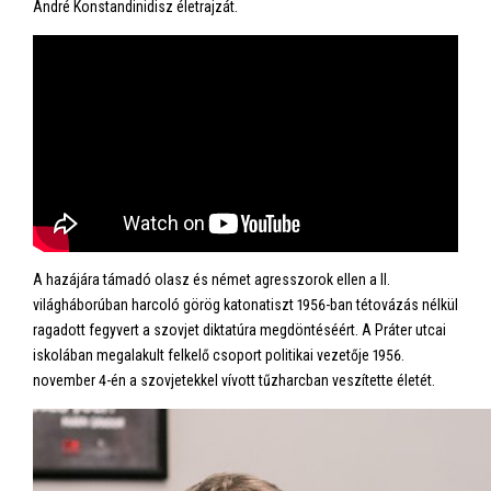
André Konstandinidisz életrajzát.
A hazájára támadó olasz és német agresszorok ellen a II.
világháborúban harcoló görög katonatiszt 1956-ban tétovázás nélkül
ragadott fegyvert a szovjet diktatúra megdöntéséért. A Práter utcai
iskolában megalakult felkelő csoport politikai vezetője 1956.
november 4-én a szovjetekkel vívott tűzharcban veszítette életét.