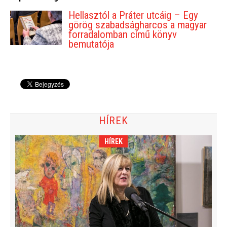
Hellasztól a Práter utcáig – Egy
görög szabadságharcos a magyar
forradalomban című könyv
bemutatója
HÍREK
HÍREK