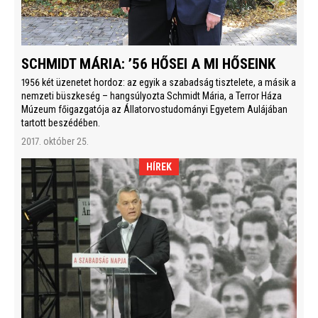
SCHMIDT MÁRIA: ’56 HŐSEI A MI HŐSEINK
1956 két üzenetet hordoz: az egyik a szabadság tisztelete, a másik a
nemzeti büszkeség – hangsúlyozta Schmidt Mária, a Terror Háza
Múzeum főigazgatója az Állatorvostudományi Egyetem Aulájában
tartott beszédében.
2017. október 25.
HÍREK