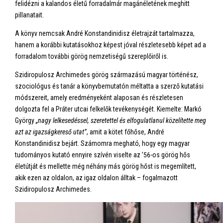
felidézni a kalandos életű forradalmár magánéletének meghitt
pillanatait.
A könyv nemcsak André Konstandinidisz életrajzát tartalmazza,
hanem a korábbi kutatásokhoz képest jóval részletesebb képet ad a
forradalom további görög nemzetiségű szereplőiről is.
Szidiropulosz Archimedes görög származású magyar történész,
szociológus és tanár a könyvbemutatón méltatta a szerző kutatási
módszereit, amely eredményeként alaposan és részletesen
dolgozta fel a Práter utcai felkelők tevékenységét. Kiemelte: Markó
György
„nagy lelkesedéssel, szeretettel és elfogulatlanul közelítette meg
azt az igazságkereső utat”
, amit a kötet főhőse, André
Konstandinidisz bejárt. Számomra megható, hogy egy magyar
tudományos kutató ennyire szívén viselte az ’56-os görög hős
életútját és mellette még néhány más görög hőst is megemlített,
akik ezen az oldalon, az igaz oldalon álltak – fogalmazott
Szidiropulosz Archimedes.