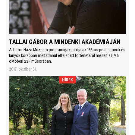
TALLAI GÁBOR A MINDENKI AKADÉMIÁJÁN
A Terror Háza Múzeum programigazgatója az ’56-os pesti srácok és
lányok korábban méltatlanul elfeledett történetéről mesélt az M5
októberi 23-i műsorában.
2017. október 31.
HÍREK