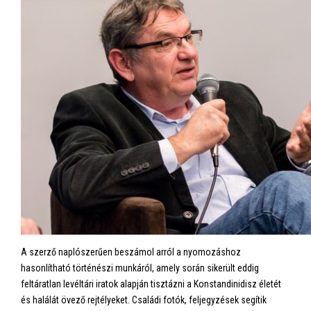
A szerző naplószerűen beszámol arról a nyomozáshoz
hasonlítható történészi munkáról, amely során sikerült eddig
feltáratlan levéltári iratok alapján tisztázni a Konstandinidisz életét
és halálát övező rejtélyeket. Családi fotók, feljegyzések segítik