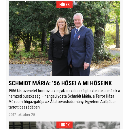
HÍREK
SCHMIDT MÁRIA: ’56 HŐSEI A MI HŐSEINK
1956 két üzenetet hordoz: az egyik a szabadság tisztelete, a másik a
nemzeti büszkeség – hangsúlyozta Schmidt Mária, a Terror Háza
Múzeum főigazgatója az Állatorvostudományi Egyetem Aulájában
tartott beszédében.
2017. október 25.
HÍREK