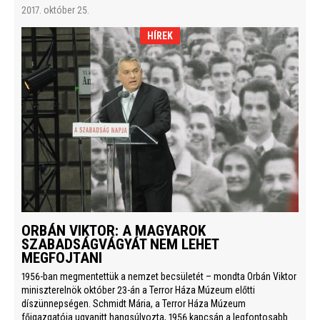
2017. október 25.
HÍREK
ORBÁN VIKTOR: A MAGYAROK
SZABADSÁGVÁGYÁT NEM LEHET
MEGFOJTANI
1956-ban megmentettük a nemzet becsületét – mondta Orbán Viktor
miniszterelnök október 23-án a Terror Háza Múzeum előtti
díszünnepségen. Schmidt Mária, a Terror Háza Múzeum
főigazgatója ugyanitt hangsúlyozta, 1956 kapcsán a legfontosabb