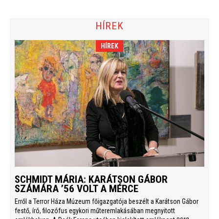
HÍREK
HÍREK
SCHMIDT MÁRIA: KARÁTSON GÁBOR
SZÁMÁRA ’56 VOLT A MÉRCE
Erről a Terror Háza Múzeum főigazgatója beszélt a Karátson Gábor
festő, író, filozófus egykori műteremlakásában megnyitott