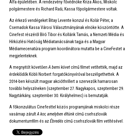
Alfa épületében. A rendezvény fővédnöke Kriza Ákos, Miskolc
polgármestere és Richard Raši, Kassa főpolgármestere voltak.
Az érkező vendégeket Bitay Levente konzul és Kolár Péter, a
Csemadok Kassa Városi Választmányának elnöke köszöntötte. A
Cinefest részéről Bíró Tibor és Kollárik Tamás, a Nemzeti Média és
Hírközlési Hatóság Médiatanácsának tagja és a Magyar
Médiamecenatúra program koordinátora mutatta be a CineFestet a
megjelenteknek.
A megnyitót követően
A berni követ
című filmet vetítették, majd az
érdeklődők Köbli Norbert forgatókönyvíróval beszélgethettek. A
2014-ben készült magyar akcióthrillert a szervezők hamarosan
további helyszíneken (szeptember 27. Nagykapos, szeptember 29.
Nagytárkány, szeptember 30. Királyhelmec) is bemutatják.
A főkonzulátus Cinefesttel közös programjának miskolci része
vasárnap zárult
A kor, amelyben éltünk
című csehszlovák
dokumentumfilm és az
Ébredés
című csehszlovák film vetítésével.