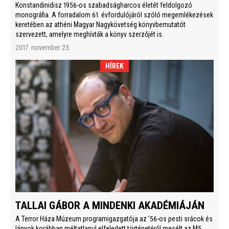
Konstandinidisz 1956-os szabadságharcos életét feldolgozó
monográfia. A forradalom 61. évfordulójáról szóló megemlékezések
keretében az athéni Magyar Nagykövetség könyvbemutatót
szervezett, amelyre meghívták a könyv szerzőjét is.
2017. november 23.
HÍREK
TALLAI GÁBOR A MINDENKI AKADÉMIÁJÁN
A Terror Háza Múzeum programigazgatója az ’56-os pesti srácok és
lányok korábban méltatlanul elfeledett történetéről mesélt az M5