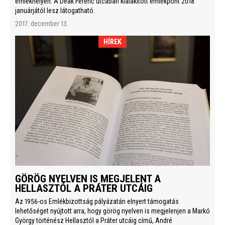
emlékhelyen. A Deák Ferenc utcában kialakított emlékpont 2018
januárjától lesz látogatható.
2017. december 13.
HÍREK
GÖRÖG NYELVEN IS MEGJELENT A
HELLASZTÓL A PRÁTER UTCÁIG
Az 1956-os Emlékbizottság pályázatán elnyert támogatás
lehetőséget nyújtott arra, hogy görög nyelven is megjelenjen a Markó
György történész Hellasztól a Práter utcáig című, André