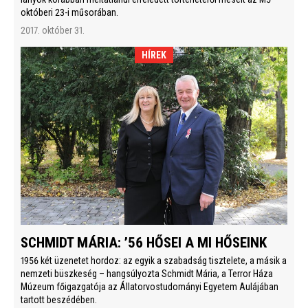
októberi 23-i műsorában.
2017. október 31.
HÍREK
SCHMIDT MÁRIA: ’56 HŐSEI A MI HŐSEINK
1956 két üzenetet hordoz: az egyik a szabadság tisztelete, a másik a
nemzeti büszkeség – hangsúlyozta Schmidt Mária, a Terror Háza
Múzeum főigazgatója az Állatorvostudományi Egyetem Aulájában
tartott beszédében.