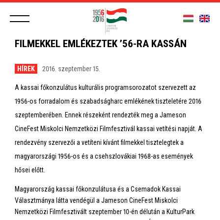
FILMEKKEL EMLÉKEZTEK ’56-RA KASSÁN
HÍREK
2016. szeptember 15.
A kassai főkonzulátus kulturális programsorozatot szervezett az
1956-os forradalom és szabadságharc emlékének tiszteletére 2016
szeptemberében. Ennek részeként rendezték meg a Jameson
CineFest Miskolci Nemzetközi Filmfesztivál kassai vetítési napját. A
rendezvény szervezői a vetíteni kívánt filmekkel tisztelegtek a
magyarországi 1956-os és a csehszlovákiai 1968-as események
hősei előtt.
Magyarország kassai főkonzulátusa és a Csemadok Kassai
Választmánya látta vendégül a Jameson CineFest Miskolci
Nemzetközi Filmfesztivált szeptember 10-én délután a KulturPark