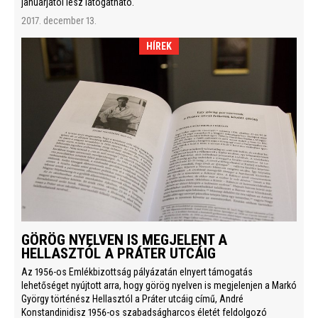
januárjától lesz látogatható.
2017. december 13.
HÍREK
GÖRÖG NYELVEN IS MEGJELENT A
HELLASZTÓL A PRÁTER UTCÁIG
Az 1956-os Emlékbizottság pályázatán elnyert támogatás
lehetőséget nyújtott arra, hogy görög nyelven is megjelenjen a Markó
György történész Hellasztól a Práter utcáig című, André
Konstandinidisz 1956-os szabadságharcos életét feldolgozó