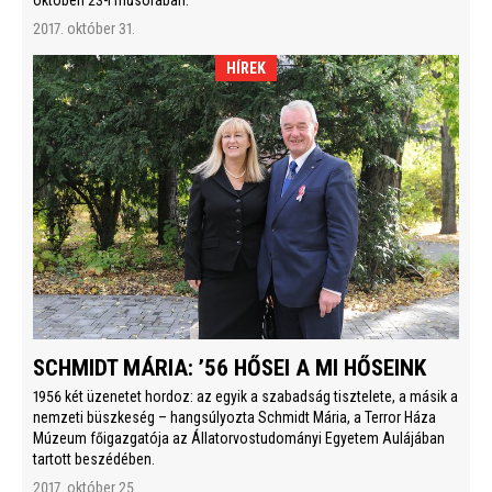
októberi 23-i műsorában.
2017. október 31.
HÍREK
SCHMIDT MÁRIA: ’56 HŐSEI A MI HŐSEINK
1956 két üzenetet hordoz: az egyik a szabadság tisztelete, a másik a
nemzeti büszkeség – hangsúlyozta Schmidt Mária, a Terror Háza
Múzeum főigazgatója az Állatorvostudományi Egyetem Aulájában
tartott beszédében.
2017. október 25.