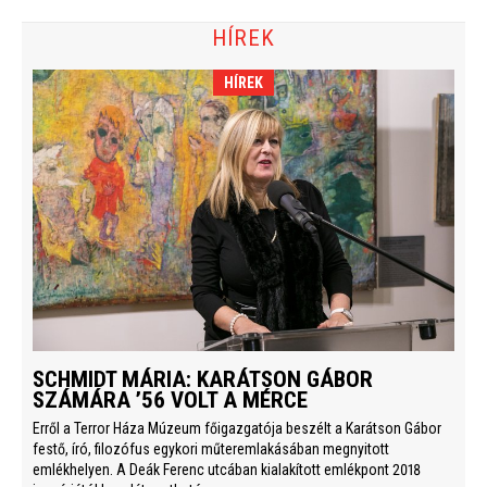
HÍREK
HÍREK
SCHMIDT MÁRIA: KARÁTSON GÁBOR
SZÁMÁRA ’56 VOLT A MÉRCE
Erről a Terror Háza Múzeum főigazgatója beszélt a Karátson Gábor
festő, író, filozófus egykori műteremlakásában megnyitott
emlékhelyen. A Deák Ferenc utcában kialakított emlékpont 2018