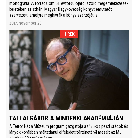
monográfia. A forradalom 61. évfordulójáról szóló megemlékezések
keretében az athéni Magyar Nagykövetség könyvbemutatót
szervezett, amelyre meghívták a könyv szerzőjét is.
2017. november 23.
HÍREK
TALLAI GÁBOR A MINDENKI AKADÉMIÁJÁN
A Terror Háza Múzeum programigazgatója az ’56-os pesti srácok és
lányok korábban méltatlanul elfeledett történetéről mesélt az M5