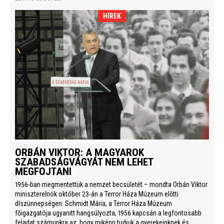
HÍREK
ORBÁN VIKTOR: A MAGYAROK
SZABADSÁGVÁGYÁT NEM LEHET
MEGFOJTANI
1956-ban megmentettük a nemzet becsületét – mondta Orbán Viktor
miniszterelnök október 23-án a Terror Háza Múzeum előtti
díszünnepségen. Schmidt Mária, a Terror Háza Múzeum
főigazgatója ugyanitt hangsúlyozta, 1956 kapcsán a legfontosabb
feladat számunkra az, hogy miképp tudjuk a gyerekeinknek és