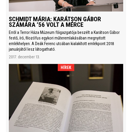
SCHMIDT MÁRIA: KARÁTSON GÁBOR
SZÁMÁRA ’56 VOLT A MÉRCE
Erről a Terror Háza Múzeum főigazgatója beszélt a Karátson Gábor
festő, író, filozófus egykori műteremlakásában megnyitott
emlékhelyen. A Deák Ferenc utcában kialakított emlékpont 2018
januárjától lesz látogatható.
2017. december 13.
HÍREK