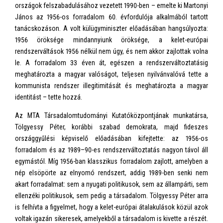
országok felszabadulásához vezetett 1990-ben – emelte ki Martonyi
János az 1956-os forradalom 60. évfordulója alkalmából tartott
tanácskozáson. A volt külügyminiszter előadásában hangsúlyozta:
1956 öröksége mindannyiunk öröksége, a kelet-európai
rendszerváltások 1956 nélkül nem úgy, és nem akkor zajlottak volna
le. A forradalom 33 éven át, egészen a rendszerváltoztatásig
meghatározta a magyar valóságot, teljesen nyilvánvalóvá tette a
kommunista rendszer illegitimitását és meghatározta a magyar
identitást – tette hozzá.
Az MTA Társadalomtudományi Kutatóközpontjának munkatársa,
Tölgyessy Péter, korábbi szabad demokrata, majd fideszes
országgyűlési képviselő előadásában kifejtette: az 1956-os
forradalom és az 1989–90-es rendszerváltoztatás nagyon távol áll
egymástól. Míg 1956-ban klasszikus forradalom zajlott, amelyben a
nép elsöpörte az elnyomó rendszert, addig 1989-ben senki nem
akart forradalmat: sem a nyugati politikusok, sem az állampárti, sem
ellenzéki politikusok, sem pedig a társadalom. Tölgyessy Péter arra
is felhívta a figyelmet, hogy a kelet-európai átalakulások közül azok
voltak igazán sikeresek, amelyekből a társadalom is kivette a részét.