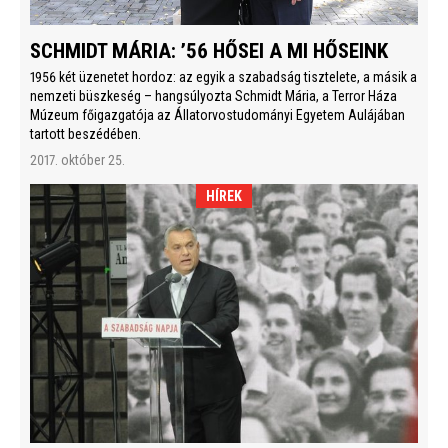
SCHMIDT MÁRIA: ’56 HŐSEI A MI HŐSEINK
1956 két üzenetet hordoz: az egyik a szabadság tisztelete, a másik a
nemzeti büszkeség – hangsúlyozta Schmidt Mária, a Terror Háza
Múzeum főigazgatója az Állatorvostudományi Egyetem Aulájában
tartott beszédében.
2017. október 25.
HÍREK