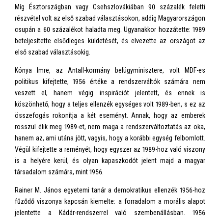
Míg Észtországban vagy Csehszlovákiában 90 százalék feletti
részvétel volt az első szabad választásokon, addig Magyarországon
csupán a 60 százalékot haladta meg. Ugyanakkor hozzátette: 1989
beteljesítette elsődleges küldetését, és elvezette az országot az
első szabad választásokig.
Kónya Imre, az Antall-kormány belügyminisztere, volt MDF-es
politikus kifejtette, 1956 értéke a rendszerváltók számára nem
veszett el, hanem végig inspirációt jelentett, és ennek is
köszönhető, hogy a teljes ellenzék egységes volt 1989-ben, s ez az
összefogás rokonítja a két eseményt. Annak, hogy az emberek
rosszul élik meg 1989-et, nem maga a rendszerváltoztatás az oka,
hanem az, ami utána jött, vagyis, hogy a korábbi egység felbomlott.
Végül kifejtette a reményét, hogy egyszer az 1989-hoz való viszony
is a helyére kerül, és olyan kapaszkodót jelent majd a magyar
társadalom számára, mint 1956.
Rainer M. János egyetemi tanár a demokratikus ellenzék 1956-hoz
fűződő viszonya kapcsán kiemelte: a forradalom a morális alapot
jelentette a Kádár-rendszerrel való szembenállásban. 1956