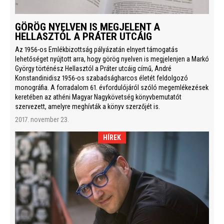
GÖRÖG NYELVEN IS MEGJELENT A
HELLASZTÓL A PRÁTER UTCÁIG
Az 1956-os Emlékbizottság pályázatán elnyert támogatás
lehetőséget nyújtott arra, hogy görög nyelven is megjelenjen a Markó
György történész Hellasztól a Práter utcáig című, André
Konstandinidisz 1956-os szabadságharcos életét feldolgozó
monográfia. A forradalom 61. évfordulójáról szóló megemlékezések
keretében az athéni Magyar Nagykövetség könyvbemutatót
szervezett, amelyre meghívták a könyv szerzőjét is.
2017. november 23.
HÍREK