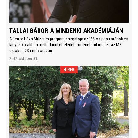
TALLAI GÁBOR A MINDENKI AKADÉMIÁJÁN
A Terror Háza Múzeum programigazgatója az ’56-os pesti srácok és
lányok korábban méltatlanul elfeledett történetéről mesélt az M5
októberi 23-i műsorában.
2017. október 31.
HÍREK