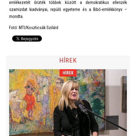
emlékezetét őrizték többek között a demokratikus ellenzék
szamizdat kiadványai, repülő egyeteme és a Bibó-emlékkönyv –
mondta.
Fotó: MTI/Koszticsák Szilárd
HÍREK
HÍREK