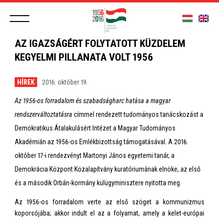
AZ IGAZSÁGÉRT FOLYTATOTT KÜZDELEM
KEGYELMI PILLANATA VOLT 1956
HÍREK
2016. október 19.
Az 1956-os forradalom és szabadságharc hatása a magyar
rendszerváltoztatásra
címmel rendezett tudományos tanácskozást a
Demokratikus Átalakulásért Intézet a Magyar Tudományos
Akadémián az 1956-os Emlékbizottság támogatásával. A 2016.
október 17-i rendezvényt Martonyi János egyetemi tanár, a
Demokrácia Központ Közalapítvány kuratóriumának elnöke, az első
és a második Orbán-kormány külügyminisztere nyitotta meg.
Az 1956-os forradalom verte az első szöget a kommunizmus
koporsójába; akkor indult el az a folyamat, amely a kelet-európai