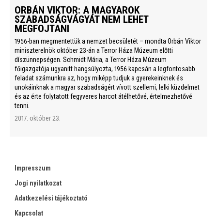
ORBÁN VIKTOR: A MAGYAROK
SZABADSÁGVÁGYÁT NEM LEHET
MEGFOJTANI
1956-ban megmentettük a nemzet becsületét – mondta Orbán Viktor
miniszterelnök október 23-án a Terror Háza Múzeum előtti
díszünnepségen. Schmidt Mária, a Terror Háza Múzeum
főigazgatója ugyanitt hangsúlyozta, 1956 kapcsán a legfontosabb
feladat számunkra az, hogy miképp tudjuk a gyerekeinknek és
unokáinknak a magyar szabadságért vívott szellemi, lelki küzdelmet
és az érte folytatott fegyveres harcot átélhetővé, értelmezhetővé
tenni.
2017. október 23.
Impresszum
Jogi nyilatkozat
Adatkezelési tájékoztató
Kapcsolat