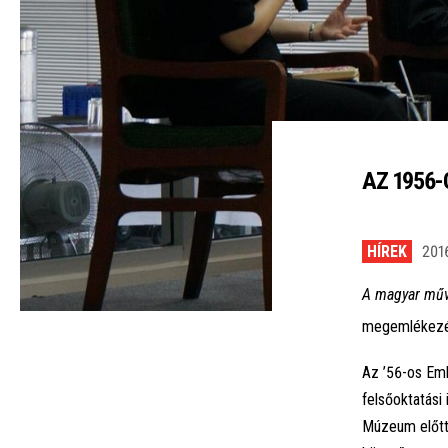
AZ 1956
HÍREK
201
A magyar műv
megemlékezés
Az ’56-os Eml
felsőoktatási
Múzeum előtt 