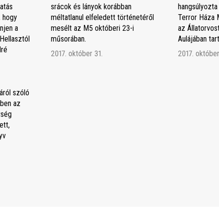
atás
srácok és lányok korábban
hangsúlyozta
, hogy
méltatlanul elfeledett történetéről
Terror Háza 
njen a
mesélt az M5 októberi 23-i
az Állatorvo
Hellasztól
műsorában.
Aulájában ta
dré
2017. október 31.
2017. október
áról szóló
ben az
tség
tt,
yv