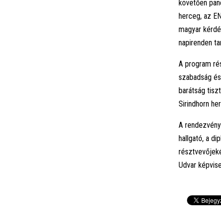
követően pan
herceg, az EN
magyar kérdés
napirenden t
A program rés
szabadság és
barátság tisz
Sirindhorn he
A rendezvény
hallgató, a di
résztvevőjekén
Udvar képvise