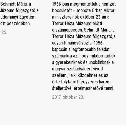
 Schmidt Mária, a
1956-ban megmentettük a nemzet
Múzeum főigazgatója
becsületét – mondta Orbán Viktor
studományi Egyetem
miniszterelnök október 23-án a
rtott beszédében.
Terror Háza Múzeum előtti
díszünnepségen. Schmidt Mária, a
 25.
Terror Háza Múzeum főigazgatója
ugyanitt hangsúlyozta, 1956
kapcsán a legfontosabb feladat
számunkra az, hogy miképp tudjuk
a gyerekeinknek és unokáinknak a
magyar szabadságért vívott
szellemi, lelki küzdelmet és az
érte folytatott fegyveres harcot
átélhetővé, értelmezhetővé tenni.
2017. október 23.