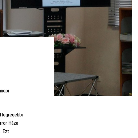
nnepi
d legrégebbi
rror Háza
. Ezt