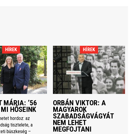
HÍREK
HÍREK
 MÁRIA: ’56
ORBÁN VIKTOR: A
 MI HŐSEINK
MAGYAROK
SZABADSÁGVÁGYÁT
netet hordoz: az
NEM LEHET
dság tisztelete, a
MEGFOJTANI
eti büszkeség –