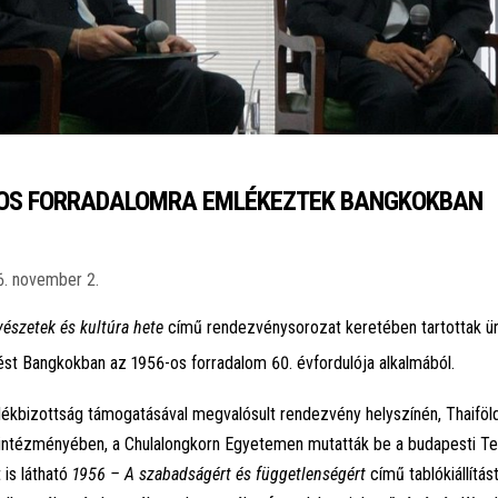
-OS FORRADALOMRA EMLÉKEZTEK BANGKOKBAN
6. november 2.
észetek és kultúra hete
című rendezvénysorozat keretében tartottak ü
t Bangkokban az 1956-os forradalom 60. évfordulója alkalmából.
ékbizottság támogatásával megvalósult rendezvény helyszínén, Thaiföl
 intézményében, a Chulalongkorn Egyetemen mutatták be a budapesti Te
is látható
1956 – A szabadságért és függetlenségért
című tablókiállítást