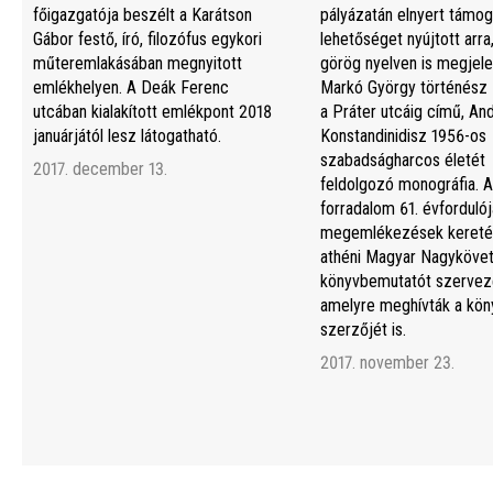
főigazgatója beszélt a Karátson
pályázatán elnyert támog
Gábor festő, író, filozófus egykori
lehetőséget nyújtott arra
műteremlakásában megnyitott
görög nyelven is megjele
emlékhelyen. A Deák Ferenc
Markó György történész 
utcában kialakított emlékpont 2018
a Práter utcáig című, An
januárjától lesz látogatható.
Konstandinidisz 1956-os
szabadságharcos életét
2017. december 13.
feldolgozó monográfia. A
forradalom 61. évfordulój
megemlékezések kereté
athéni Magyar Nagyköve
könyvbemutatót szerveze
amelyre meghívták a kön
szerzőjét is.
2017. november 23.