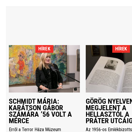
HÍREK
HÍREK
SCHMIDT MÁRIA:
GÖRÖG NYELVEN
KARÁTSON GÁBOR
MEGJELENT A
SZÁMÁRA ’56 VOLT A
HELLASZTÓL A
MÉRCE
PRÁTER UTCÁI
Erről a Terror Háza Múzeum
Az 1956-os Emlékbizott