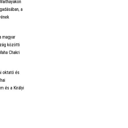
Waithayakon
gadásában, a
yének
 a magyar
zág közötti
Maha Chakri
i oktató és
hai
m és a Királyi