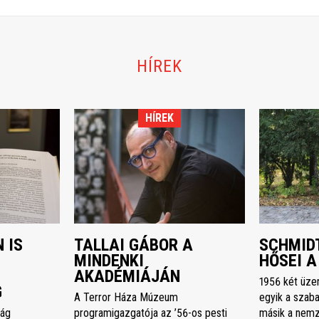
HÍREK
HÍREK
 IS
TALLAI GÁBOR A
SCHMIDT
MINDENKI
HŐSEI A
AKADÉMIÁJÁN
1956 két üze
G
A Terror Háza Múzeum
egyik a szaba
ság
programigazgatója az ’56-os pesti
másik a nemz