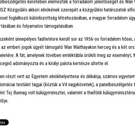
elbeszélgetés keretében elemezték a forradalom jelentőségét és Wan 
SZ Közgyűlés akkori elnökének szerepét a közgyűlési határozatok elfo
sel foglalkozó különbizottság létrehozásában, a magyar forradalom üg
artásában és folyamatos támogatásában.
zeként ünnepélyes faültetésre került sor az 1956-os forradalom hősei,
 az emberi jogok ügyét támogató Wan Waithayakon herceg és a két ors
teletére. A fát, amelynek tövében emléktábla örökíti meg az eseményt, 
rcegnő adományozta és a királyi palota kertésze ültette el.
en részt vett az Egyetem elnökhelyettese és dékánja, számos egyetem
plomáciai testület tagjai (köztük a V4 nagykövetek), a panelbeszélgetés t
t Tej Bunnag volt külügyminiszter, valamint a thaiföldi külügyminisztériu
lője.