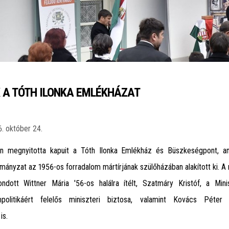
 A TÓTH ILONKA EMLÉKHÁZAT
. október 24.
n megnyitotta kapuit a Tóth Ilonka Emlékház és Büszkeségpont, a
rmányzat az 1956-os forradalom mártírjának szülőházában alakított ki. 
dott Wittner Mária '56-os halálra ítélt, Szatmáry Kristóf, a Mini
politikáért felelős miniszteri biztosa, valamint Kovács Péter 
is.