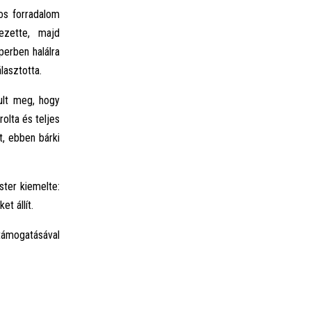
-os forradalom
ezette, majd
perben halálra
lasztotta.
kult meg, hogy
olta és teljes
t, ebben bárki
ster kiemelte:
t állít.
támogatásával