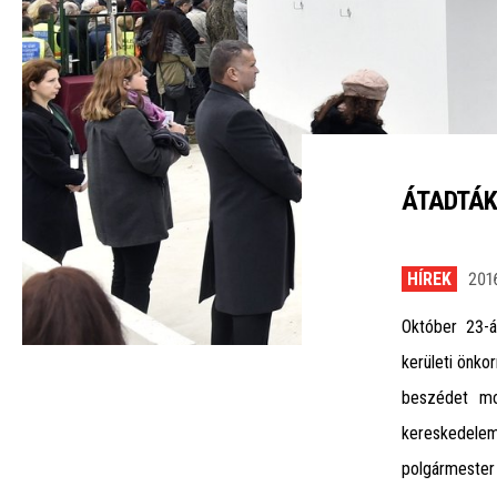
ÁTADTÁK
HÍREK
2016
Október 23-á
kerületi önko
beszédet mon
kereskedelem
polgármester 