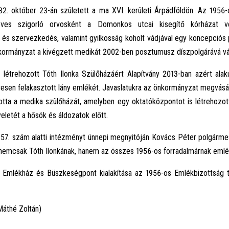
32. október 23-án született a ma XVI. kerületi Árpádföldön. Az 1956
éves szigorló orvosként a Domonkos utcai kisegítő kórházat v
k és szervezkedés, valamint gyilkosság koholt vádjával egy koncepciós 
nkormányzat a kivégzett medikát 2002-ben posztumusz díszpolgárává vá
al létrehozott Tóth Ilonka Szülőházáért Alapítvány 2013-ban azért ala
vesen felakasztott lány emlékét. Javaslatukra az önkormányzat megvásár
totta a medika szülőházát, amelyben egy oktatóközpontot is létrehozot
yeletét a hősök és áldozatok előtt.
 57. szám alatti intézményt ünnepi megnyitóján Kovács Péter polgárme
emcsak Tóth Ilonkának, hanem az összes 1956-os forradalmárnak emléke
a Emlékház és Büszkeségpont kialakítása az 1956-os Emlékbizottság 
Máthé Zoltán)