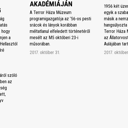
AKADÉMIÁJÁN
1956 két üze
G
A Terror Háza Múzeum
egyik a szaba
ság
programigazgatója az ’56-os pesti
másik a nemz
atás
srácok és lányok korábban
hangsúlyozta
, hogy
méltatlanul elfeledett történetéről
Terror Háza 
njen a
mesélt az M5 októberi 23-i
az Állatorvo
Hellasztól
műsorában.
Aulájában ta
dré
2017. október 31.
2017. október
áról szóló
ben az
tség
tt,
yv