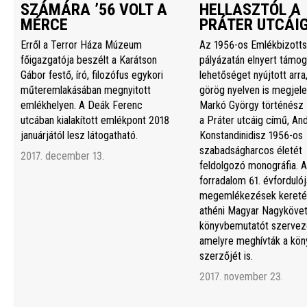
SZÁMÁRA ’56 VOLT A
HELLASZTÓL A
MÉRCE
PRÁTER UTCÁI
Erről a Terror Háza Múzeum
Az 1956-os Emlékbizott
főigazgatója beszélt a Karátson
pályázatán elnyert támog
Gábor festő, író, filozófus egykori
lehetőséget nyújtott arra
műteremlakásában megnyitott
görög nyelven is megjele
emlékhelyen. A Deák Ferenc
Markó György történész 
utcában kialakított emlékpont 2018
a Práter utcáig című, An
januárjától lesz látogatható.
Konstandinidisz 1956-os
szabadságharcos életét
2017. december 13.
feldolgozó monográfia. A
forradalom 61. évfordulój
megemlékezések kereté
athéni Magyar Nagyköve
könyvbemutatót szerveze
amelyre meghívták a kön
szerzőjét is.
2017. november 23.