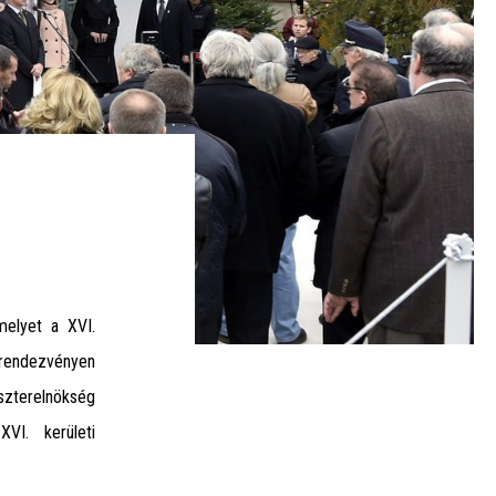
melyet a XVI.
A rendezvényen
szterelnökség
XVI. kerületi