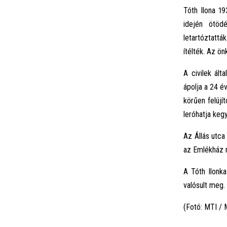
Tóth Ilona 19
idején ötöd
letartóztattá
ítélték. Az ö
A civilek ált
ápolja a 24 é
körűen felújí
leróhatja keg
Az Állás utca
az Emlékház n
A Tóth Ilonk
valósult meg.
(Fotó: MTI / 