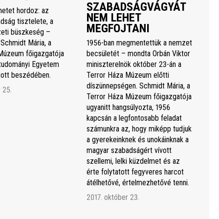
SZABADSÁGVÁGYÁT
netet hordoz: az
NEM LEHET
dság tisztelete, a
MEGFOJTANI
eti büszkeség –
 Schmidt Mária, a
1956-ban megmentettük a nemzet
Múzeum főigazgatója
becsületét – mondta Orbán Viktor
studományi Egyetem
miniszterelnök október 23-án a
rtott beszédében.
Terror Háza Múzeum előtti
díszünnepségen. Schmidt Mária, a
 25.
Terror Háza Múzeum főigazgatója
ugyanitt hangsúlyozta, 1956
kapcsán a legfontosabb feladat
számunkra az, hogy miképp tudjuk
a gyerekeinknek és unokáinknak a
magyar szabadságért vívott
szellemi, lelki küzdelmet és az
érte folytatott fegyveres harcot
átélhetővé, értelmezhetővé tenni.
2017. október 23.