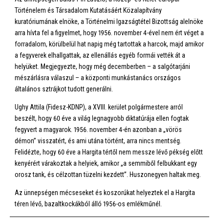
Történelem és Társadalom Kutatásáért Közalapítvány
kuratóriumának elnöke, a
Történelmi Igazságtétel Bizottság alelnöke
arra hívta fel a figyelmet, hogy 1956. november 4-ével nem ért véget a
forradalom, körülbelül hat napig még tartottak a harcok, majd amikor
a fegyverek elhallgattak, az ellenállás egyéb formái vették át a
helyüket. Megjegyezte, hogy még decemberben – a salgótarjáni
mészárlásra válaszul – a központi munkástanács országos
általános sztrájkot tudott generálni.
Ughy Attila (Fidesz-KDNP), a XVIII. kerület polgármestere arról
beszélt, hogy 60 éve a világ legnagyobb diktatúrája ellen fogtak
fegyvert a magyarok. 1956. november 4-én azonban a „vörös
démon” visszatért, és ami utána történt, arra nincs mentség.
Felidézte, hogy 60 éve a Hargita tértől nem messze lévő pékség előtt
kenyérért várakoztak a helyiek, amikor „a semmiből felbukkant egy
orosz tank, és célzottan tüzelni kezdett”. Huszonegyen haltak meg.
Az ünnepségen mécseseket és koszorúkat helyeztek el a Hargita
téren lévő, bazaltkockákból álló 1956-os emlékműnél.