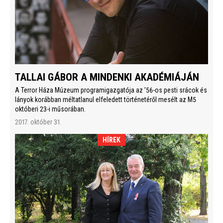
TALLAI GÁBOR A MINDENKI AKADÉMIÁJÁN
A Terror Háza Múzeum programigazgatója az ’56-os pesti srácok és
lányok korábban méltatlanul elfeledett történetéről mesélt az M5
októberi 23-i műsorában.
2017. október 31.
HÍREK