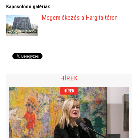
Kapcsolódó galériák
Megemlékezés a Hargita téren
HÍREK
HÍREK