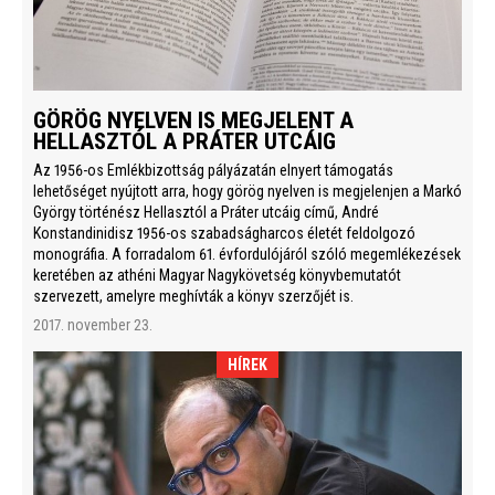
GÖRÖG NYELVEN IS MEGJELENT A
HELLASZTÓL A PRÁTER UTCÁIG
Az 1956-os Emlékbizottság pályázatán elnyert támogatás
lehetőséget nyújtott arra, hogy görög nyelven is megjelenjen a Markó
György történész Hellasztól a Práter utcáig című, André
Konstandinidisz 1956-os szabadságharcos életét feldolgozó
monográfia. A forradalom 61. évfordulójáról szóló megemlékezések
keretében az athéni Magyar Nagykövetség könyvbemutatót
szervezett, amelyre meghívták a könyv szerzőjét is.
2017. november 23.
HÍREK