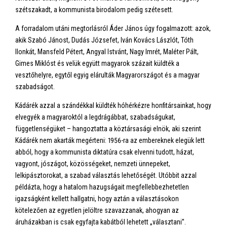
szétszakadt, a kommunista birodalom pedig szétesett.
A forradalom utáni megtorlásról Áder János úgy fogalmazott: azok,
akik Szabó Jánost, Dudás Józsefet, Iván Kovács Lászlót, Tóth
Ilonkát, Mansfeld Pétert, Angyal Istvánt, Nagy Imrét, Maléter Pált,
Gimes Miklóst és velük együtt magyarok százait küldték a
vesztőhelyre, egytől egyig elárulták Magyarországot és a magyar
szabadságot.
Kádárék azzal a szándékkal küldték hóhérkézre honfitársainkat, hogy
elvegyék a magyaroktól a legdrágábbat, szabadságukat,
függetlenségüket – hangoztatta a köztársasági elnök, aki szerint
Kádárék nem akarták megérteni: 1956-ra az embereknek elegük lett
abból, hogy a kommunista diktatúra csak elvenni tudott, házat,
vagyont, jószágot, közösségeket, nemzeti ünnepeket,
lelkipásztorokat, a szabad választás lehetőségét. Utóbbit azzal
példázta, hogy a hatalom hazugságait megfellebbezhetetlen
igazságként kellett hallgatni, hogy aztán a választásokon
kötelezően az egyetlen jelöltre szavazzanak, ahogyan az
áruházakban is csak egyfajta kabátból lehetett „választani”.