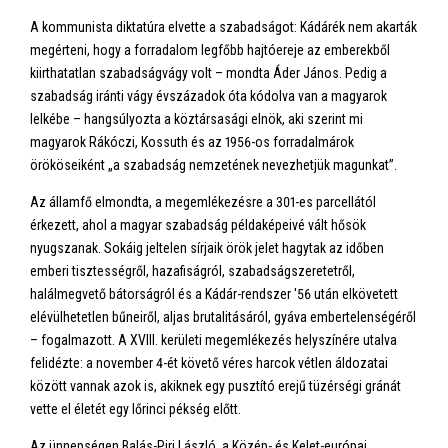
A kommunista diktatúra elvette a szabadságot: Kádárék nem akarták
megérteni, hogy a forradalom legfőbb hajtóereje az emberekből
kiirthatatlan szabadságvágy volt – mondta Áder János. Pedig a
szabadság iránti vágy évszázadok óta kódolva van a magyarok
lelkébe – hangsúlyozta a köztársasági elnök, aki szerint mi
magyarok Rákóczi, Kossuth és az 1956-os forradalmárok
örököseiként „a szabadság nemzetének nevezhetjük magunkat”.
Az államfő elmondta, a megemlékezésre a 301-es parcellától
érkezett, ahol a magyar szabadság példaképeivé vált hősök
nyugszanak. Sokáig jeltelen sírjaik örök jelet hagytak az időben
emberi tisztességről, hazafiságról, szabadságszeretetről,
halálmegvető bátorságról és a Kádár-rendszer '56 után elkövetett
elévülhetetlen bűneiről, aljas brutalitásáról, gyáva embertelenségéről
– fogalmazott. A XVIII. kerületi megemlékezés helyszínére utalva
felidézte: a november 4-ét követő véres harcok vétlen áldozatai
között vannak azok is, akiknek egy pusztító erejű tüzérségi gránát
vette el életét egy lőrinci pékség előtt.
Az ünnepségen Balás-Piri László, a
Közép- és Kelet-európai