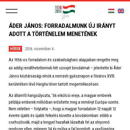
ÁDER JÁNOS: FORRADALMUNK ÚJ IRÁNYT
ADOTT A TÖRTÉNELEM MENETÉNEK
HÍREK
2016. november 4.
Az 1956-os forradalom és szabadságharc alapjaiban rengette meg
az addig rendíthetetlennek hitt szovjet birodalmat – jelentette ki Áder
János köztársasági elnök a nemzeti gyásznapon a főváros XVIII.
kerületében lévő Hargita téren tartott megemlékezésen.
Az államfő hangsúlyozta, '56 erkölcsi ereje, a magyar emberek
példája emberek millióiban erősítette meg a reményt Európa-szerte.
Nem véletlen – folytatta –, hogy a magyar forradalom 12 napját 12
évente újabb és újabb felkelés követte a birodalomban: előbb a
csehszlovák, majd a lengyel hazafiak lázadtak fel az elnyomó
rendszer ellen, mígnem 34 év múlva a fal leomlott, a vasfüggöny