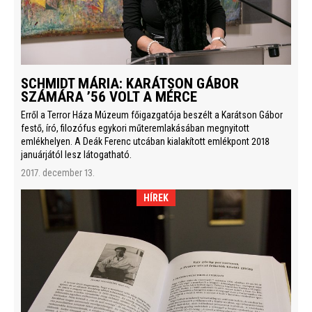
SCHMIDT MÁRIA: KARÁTSON GÁBOR
SZÁMÁRA ’56 VOLT A MÉRCE
Erről a Terror Háza Múzeum főigazgatója beszélt a Karátson Gábor
festő, író, filozófus egykori műteremlakásában megnyitott
emlékhelyen. A Deák Ferenc utcában kialakított emlékpont 2018
januárjától lesz látogatható.
2017. december 13.
HÍREK