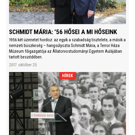
SCHMIDT MÁRIA: ’56 HŐSEI A MI HŐSEINK
1956 két üzenetet hordoz: az egyik a szabadság tisztelete, a másik a
nemzeti büszkeség – hangsúlyozta Schmidt Mária, a Terror Háza
Múzeum főigazgatója az Állatorvostudományi Egyetem Aulájában
tartott beszédében.
2017. október 25.
HÍREK