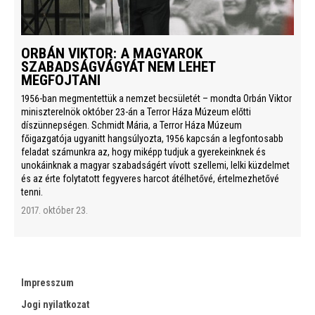
ORBÁN VIKTOR: A MAGYAROK
SZABADSÁGVÁGYÁT NEM LEHET
MEGFOJTANI
1956-ban megmentettük a nemzet becsületét – mondta Orbán Viktor
miniszterelnök október 23-án a Terror Háza Múzeum előtti
díszünnepségen. Schmidt Mária, a Terror Háza Múzeum
főigazgatója ugyanitt hangsúlyozta, 1956 kapcsán a legfontosabb
feladat számunkra az, hogy miképp tudjuk a gyerekeinknek és
unokáinknak a magyar szabadságért vívott szellemi, lelki küzdelmet
és az érte folytatott fegyveres harcot átélhetővé, értelmezhetővé
tenni.
2017. október 23.
Impresszum
Jogi nyilatkozat