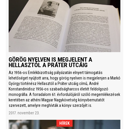
GÖRÖG NYELVEN IS MEGJELENT A
HELLASZTÓL A PRÁTER UTCÁIG
Az 1956-os Emlékbizottság pályázatán elnyert támogatás
lehetőséget nyújtott arra, hogy görög nyelven is megjelenjen a Markó
György történész Hellasztól a Práter utcáig című, André
Konstandinidisz 1956-os szabadságharcos életét feldolgozó
monográfia. A forradalom 61. évfordulójáról szóló megemlékezések
keretében az athéni Magyar Nagykövetség könyvbemutatót
szervezett, amelyre meghívták a könyv szerzőjét is.
2017. november 23.
HÍREK