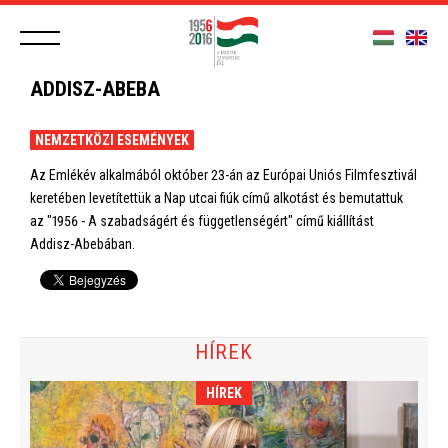
ADDISZ-ABEBA
NEMZETKÖZI ESEMÉNYEK
Az Emlékév alkalmából október 23-án az Európai Uniós Filmfesztivál
keretében levetítettük a Nap utcai fiúk című alkotást és bemutattuk
az "1956 - A szabadságért és függetlenségért" című kiállítást
Addisz-Abebában.
HÍREK
HÍREK