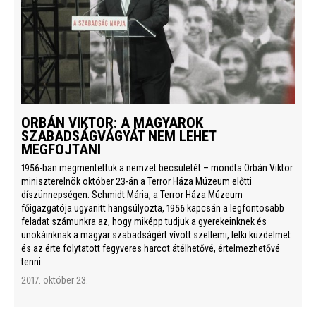
ORBÁN VIKTOR: A MAGYAROK
SZABADSÁGVÁGYÁT NEM LEHET
MEGFOJTANI
1956-ban megmentettük a nemzet becsületét – mondta Orbán Viktor
miniszterelnök október 23-án a Terror Háza Múzeum előtti
díszünnepségen. Schmidt Mária, a Terror Háza Múzeum
főigazgatója ugyanitt hangsúlyozta, 1956 kapcsán a legfontosabb
feladat számunkra az, hogy miképp tudjuk a gyerekeinknek és
unokáinknak a magyar szabadságért vívott szellemi, lelki küzdelmet
és az érte folytatott fegyveres harcot átélhetővé, értelmezhetővé
tenni.
2017. október 23.