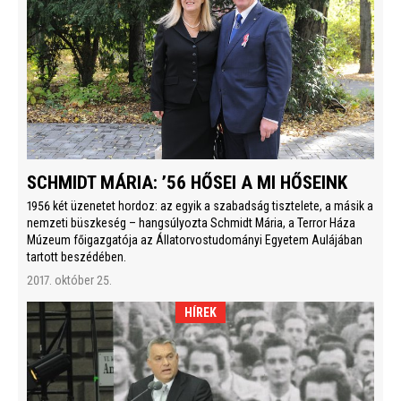
SCHMIDT MÁRIA: ’56 HŐSEI A MI HŐSEINK
1956 két üzenetet hordoz: az egyik a szabadság tisztelete, a másik a
nemzeti büszkeség – hangsúlyozta Schmidt Mária, a Terror Háza
Múzeum főigazgatója az Állatorvostudományi Egyetem Aulájában
tartott beszédében.
2017. október 25.
HÍREK