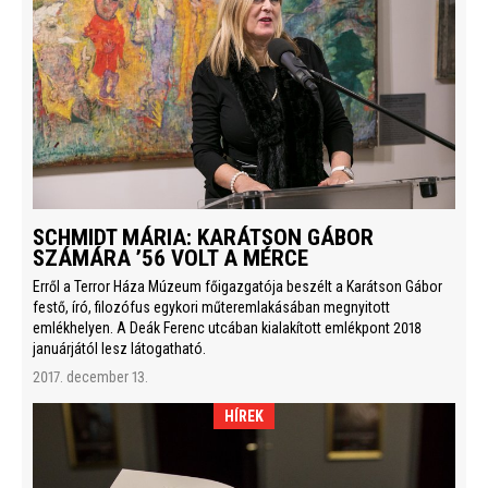
SCHMIDT MÁRIA: KARÁTSON GÁBOR
SZÁMÁRA ’56 VOLT A MÉRCE
Erről a Terror Háza Múzeum főigazgatója beszélt a Karátson Gábor
festő, író, filozófus egykori műteremlakásában megnyitott
emlékhelyen. A Deák Ferenc utcában kialakított emlékpont 2018
januárjától lesz látogatható.
2017. december 13.
HÍREK