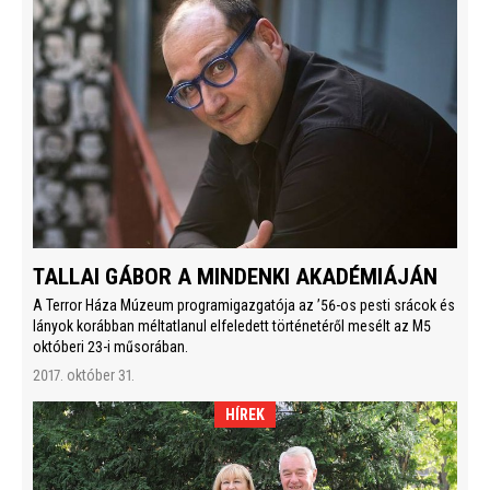
TALLAI GÁBOR A MINDENKI AKADÉMIÁJÁN
A Terror Háza Múzeum programigazgatója az ’56-os pesti srácok és
lányok korábban méltatlanul elfeledett történetéről mesélt az M5
októberi 23-i műsorában.
2017. október 31.
HÍREK