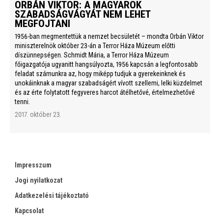
ORBÁN VIKTOR: A MAGYAROK
SZABADSÁGVÁGYÁT NEM LEHET
MEGFOJTANI
1956-ban megmentettük a nemzet becsületét – mondta Orbán Viktor
miniszterelnök október 23-án a Terror Háza Múzeum előtti
díszünnepségen. Schmidt Mária, a Terror Háza Múzeum
főigazgatója ugyanitt hangsúlyozta, 1956 kapcsán a legfontosabb
feladat számunkra az, hogy miképp tudjuk a gyerekeinknek és
unokáinknak a magyar szabadságért vívott szellemi, lelki küzdelmet
és az érte folytatott fegyveres harcot átélhetővé, értelmezhetővé
tenni.
2017. október 23.
Impresszum
Jogi nyilatkozat
Adatkezelési tájékoztató
Kapcsolat