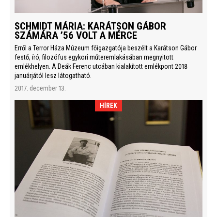
SCHMIDT MÁRIA: KARÁTSON GÁBOR
SZÁMÁRA ’56 VOLT A MÉRCE
Erről a Terror Háza Múzeum főigazgatója beszélt a Karátson Gábor
festő, író, filozófus egykori műteremlakásában megnyitott
emlékhelyen. A Deák Ferenc utcában kialakított emlékpont 2018
januárjától lesz látogatható.
2017. december 13.
HÍREK