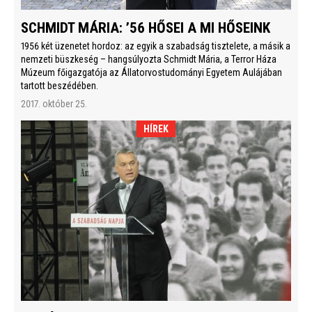
SCHMIDT MÁRIA: ’56 HŐSEI A MI HŐSEINK
1956 két üzenetet hordoz: az egyik a szabadság tisztelete, a másik a
nemzeti büszkeség – hangsúlyozta Schmidt Mária, a Terror Háza
Múzeum főigazgatója az Állatorvostudományi Egyetem Aulájában
tartott beszédében.
2017. október 25.
HÍREK