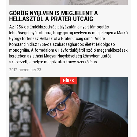
GÖRÖG NYELVEN IS MEGJELENT A
HELLASZTÓL A PRÁTER UTCÁIG
Az 1956-os Emlékbizottság pályázatán elnyert támogatás
lehetőséget nyújtott arra, hogy görög nyelven is megjelenjen a Markó
György történész Hellasztól a Práter utcáig című, André
Konstandinidisz 1956-os szabadságharcos életét feldolgozó
monográfia. A forradalom 61. évfordulójáról szóló megemlékezések
keretében az athéni Magyar Nagykövetség könyvbemutatót
szervezett, amelyre meghívták a könyv szerzőjét is.
2017. november 23.
HÍREK