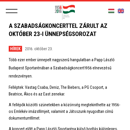
A SZABADSÁGKONCERTTEL ZÁRULT AZ
OKTÓBER 23-I ÜNNEPSÉGSOROZAT
HÍREK
2016. október 23.
Több ezer ember ünnepelt nagyszerű hangulatban a Papp László
Budapest Sportarénában a Szabadságkoncert1956 elnevezésű
rendezvényen.
Felléptek: Vastag Csaba, Deniz, The Biebers, a PG Csoport, a
Beatrice, Ákos és az East zenekar.
A fellépők közötti szünetekben a közönség megtekinthette az 1956-
os Emlékév imázsfilmjeit, valamint a Játsszunk nyugodtan című
dokumentumfilmet.
A koncert előtt a Papp László Sportaréna külső borítás különleges,