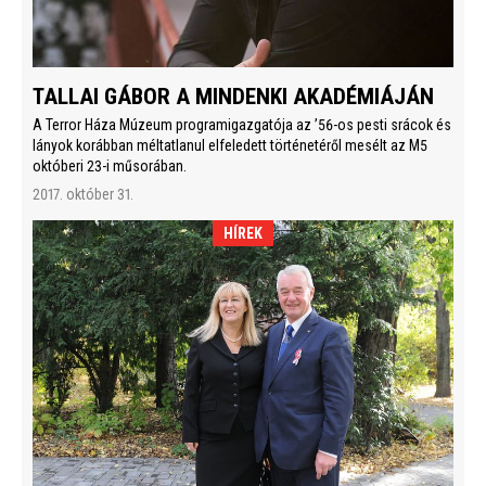
TALLAI GÁBOR A MINDENKI AKADÉMIÁJÁN
A Terror Háza Múzeum programigazgatója az ’56-os pesti srácok és
lányok korábban méltatlanul elfeledett történetéről mesélt az M5
októberi 23-i műsorában.
2017. október 31.
HÍREK