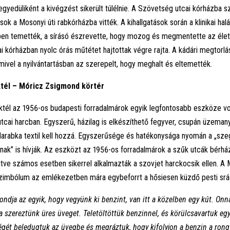
gyedüliként a kivégzést sikerült túlélnie. A Szövetség utcai kórházba szá
k a Mosonyi úti rabkórházba vitték. A kihallgatások során a klinikai halá
ben temették, a sírásó észrevette, hogy mozog és megmentette az élet
i kórházban nyolc órás műtétet hajtottak végre rajta. A kádári megtorl
 mivel a nyilvántartásban az szerepelt, hogy meghalt és eltemették.
tél – Móricz Zsigmond körtér
tél az 1956-os budapesti forradalmárok egyik legfontosabb eszköze vo
 utcai harcban. Egyszerű, házilag is elkészíthető fegyver, csupán üzeman
darabka textil kell hozzá. Egyszerűsége és hatékonysága nyomán a „sz
nak
”
is hívják. Az eszközt az 1956-os forradalmárok a szűk utcák bérhá
ejtve számos esetben sikerrel alkalmazták a szovjet harckocsik ellen. A 
szimbólum az emlékezetben mára egybeforrt a hősiesen küzdő pesti srác
ondja az egyik, hogy vegyünk ki benzint, van itt a közelben egy kút. On
a szereztünk üres üveget. Teletöltöttük benzinnel, és körülcsavartuk eg
égét beledugtuk az üvegbe és megráztuk, hogy kifolyjon a benzin a rong