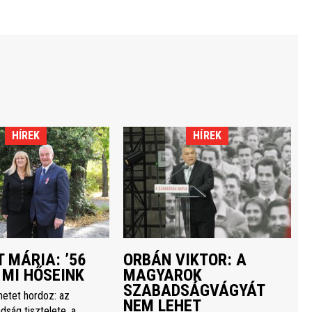
HÍREK
HÍREK
 MÁRIA: ’56
ORBÁN VIKTOR: A
 MI HŐSEINK
MAGYAROK
SZABADSÁGVÁGYÁT
netet hordoz: az
NEM LEHET
dság tisztelete, a