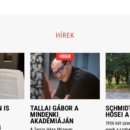
HÍREK
HÍREK
 IS
TALLAI GÁBOR A
SCHMIDT
MINDENKI
HŐSEI A
AKADÉMIÁJÁN
1956 két üze
G
A Terror Háza Múzeum
egyik a szaba