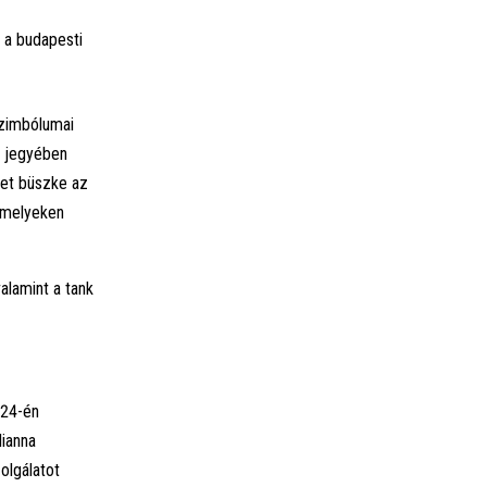
 a budapesti
szimbólumai
k jegyében
het büszke az
, melyeken
alamint a tank
 24-én
lianna
olgálatot