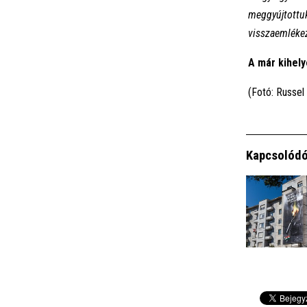
meggyújtottuk
visszaemléke
A már kihely
(Fotó: Russel
Kapcsolódó