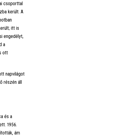
i csoporttal
zba került. A
apotban
ült; itt is
si engedélyt,
d a
s ott
tt napvilágot
ő részén áll
ca és a
tt. 1956.
ították, ám