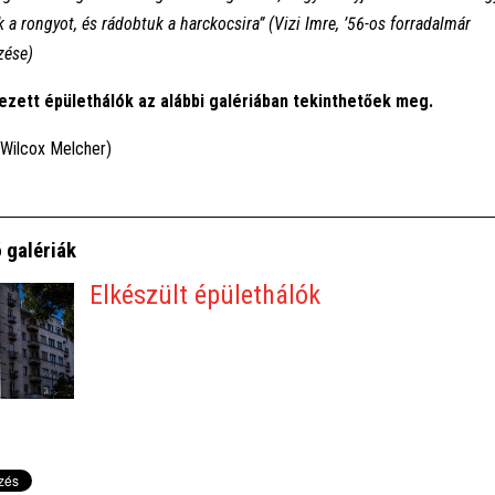
 a rongyot, és rádobtuk a harckocsira” (Vizi Imre, ’56-os forradalmár
zése)
ezett épülethálók az alábbi galériában tekinthetőek meg.
 Wilcox Melcher)
 galériák
Elkészült épülethálók