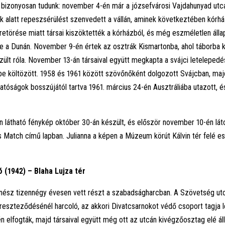
it bizonyosan tudunk: november 4-én már a józsefvárosi Vajdahunyad utca
ok alatt repeszsérülést szenvedett a vállán, aminek következtében kórhá
retörése miatt társai kiszöktették a kórházból, és még eszméletlen áll
e a Dunán. November 9-én értek az osztrák Kismartonba, ahol táborba ker
zült róla. November 13-án társaival együtt megkapta a svájci letelepedé
e költözött. 1958 és 1961 között szövőnőként dolgozott Svájcban, maj
tóságok bosszújától tartva 1961. március 24-én Ausztráliába utazott, é
n látható fénykép október 30-án készült, és először november 10-én láto
is Match című lapban. Julianna a képen a Múzeum körút Kálvin tér felé es
 (1942) – Blaha Lujza tér
nész tizennégy évesen vett részt a szabadságharcban. A Szövetség ut
reszteződésénél harcoló, az akkori Divatcsarnokot védő csoport tagja le
 elfogták, majd társaival együtt még ott az utcán kivégzőosztag elé áll