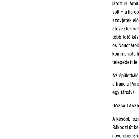
látott el. Am
volt – a harc
szovjetek elő
áteveztek vel
több fotó kés
és Neuchâtelb
kommunista ha
telepedett le.
Az épületháló
a francia Par
egy társával.
Dózsa László
A későbbi szí
Rákóczi út ke
november 5-én