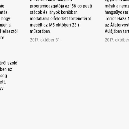
ság
programigazgatója az ’56-os pesti
másik a nemz
atás
srácok és lányok korábban
hangsúlyozta
, hogy
méltatlanul elfeledett történetéről
Terror Háza 
njen a
mesélt az M5 októberi 23-i
az Állatorvo
Hellasztól
műsorában.
Aulájában ta
dré
2017. október 31.
2017. október
áról szóló
ben az
tség
tt,
yv