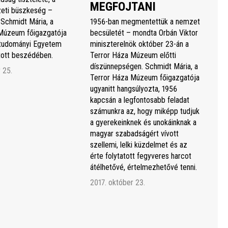
MEGFOJTANI
eti büszkeség –
 Schmidt Mária, a
1956-ban megmentettük a nemzet
Múzeum főigazgatója
becsületét – mondta Orbán Viktor
studományi Egyetem
miniszterelnök október 23-án a
rtott beszédében.
Terror Háza Múzeum előtti
díszünnepségen. Schmidt Mária, a
 25.
Terror Háza Múzeum főigazgatója
ugyanitt hangsúlyozta, 1956
kapcsán a legfontosabb feladat
számunkra az, hogy miképp tudjuk
a gyerekeinknek és unokáinknak a
magyar szabadságért vívott
szellemi, lelki küzdelmet és az
érte folytatott fegyveres harcot
átélhetővé, értelmezhetővé tenni.
2017. október 23.