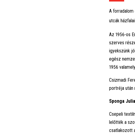
A forradalom 
utcák házfalai
Az 1956-os Em
szerves rész
igyekszünk jó
egész nemzet.
1956 valamely
Csizmadi Fere
portréja után
Sponga Julia
Csepeli texti
lelőtték a sz
csatlakozott 