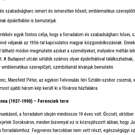
és szabadságharc ismert és ismeretlen hőseit, emblematikus szereplőit
nak épülethálóin is bemutatjuk.
lékév egyik fontos célja, hogy a forradalom és szabadságharc hősei, 
eivé váljanak az 1956-tal kapcsolatos magyar közgondolkozásnak. Enne
l látható módon megmutatni azokat a személyeket, melyekre méltán le
 A Budapest utcáin sétálók számos olyan épülethálóval találkozhatnak
 emblematikus szereplőjét, szimbólumát kívánjuk bemutatni.
nc, Mansfeld Péter, az egykori Felvonulás téri Sztálin-szobor csizmái, v
 most újabb három kép került ki a fővárosi házfalakra.
nna (1937-1990) – Ferenciek tere
lmunkásnő, a forradalom idején mindössze 19 éves volt. Öccsét, október
ovjetek Soroksáron, minden bizonnyal ez is közrejátszott abban, hogy Ju
a forradalomhoz. Fegyveres harcokban nem vett részt, egészségügyi sz