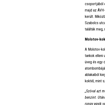
csoportjából e
majd az ÁVH-so
került. Miköz
Szabolcs utca
találták meg,
Molotov-kok
A Molotov-kok
tankok elleni
üveg és egy 
atombombájá
ablakaiból ki
koktél, mint 
„Szóval azt m
benzint. Után
rongy egyik v