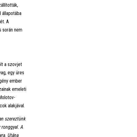
llították,
l állapotába
ét. A
ás során nem
lt a szovjet
yag, egy üres
egény ember
zainak emeleti
Molotov-
ok alakjával.
nan szereztünk
y ronggyal. A
yra. Utána