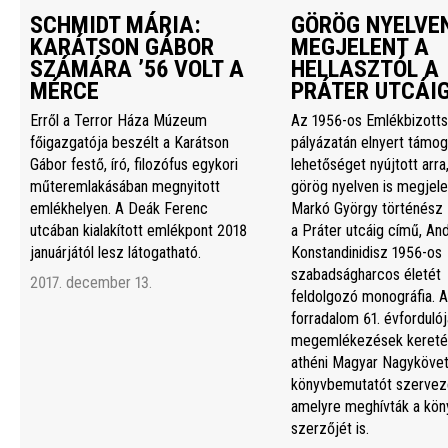
SCHMIDT MÁRIA:
GÖRÖG NYELVEN
KARÁTSON GÁBOR
MEGJELENT A
SZÁMÁRA ’56 VOLT A
HELLASZTÓL A
MÉRCE
PRÁTER UTCÁI
Erről a Terror Háza Múzeum
Az 1956-os Emlékbizott
főigazgatója beszélt a Karátson
pályázatán elnyert támog
Gábor festő, író, filozófus egykori
lehetőséget nyújtott arra
műteremlakásában megnyitott
görög nyelven is megjele
emlékhelyen. A Deák Ferenc
Markó György történész 
utcában kialakított emlékpont 2018
a Práter utcáig című, An
januárjától lesz látogatható.
Konstandinidisz 1956-os
szabadságharcos életét
2017. december 13.
feldolgozó monográfia. A
forradalom 61. évfordulój
megemlékezések kereté
athéni Magyar Nagyköve
könyvbemutatót szerveze
amelyre meghívták a kön
szerzőjét is.