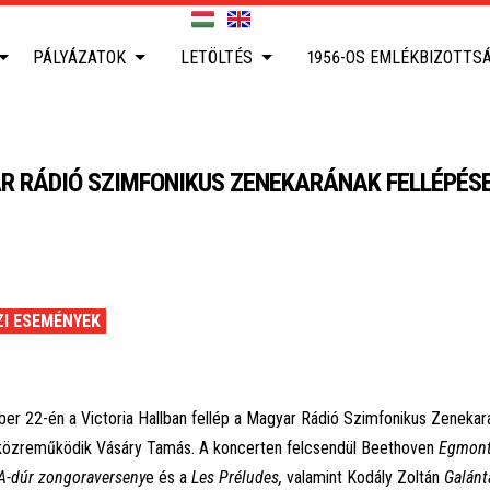
PÁLYÁZATOK
LETÖLTÉS
1956-OS EMLÉKBIZOTTS
R RÁDIÓ SZIMFONIKUS ZENEKARÁNAK FELLÉPÉS
I ESEMÉNYEK
er 22-én a Victoria Hallban fellép a Magyar Rádió Szimfonikus Zenekar
közreműködik Vásáry Tamás. A koncerten felcsendül Beethoven
Egmont
A-dúr zongoraverseny
e és a
Les Préludes,
valamint Kodály Zoltán
Galánt