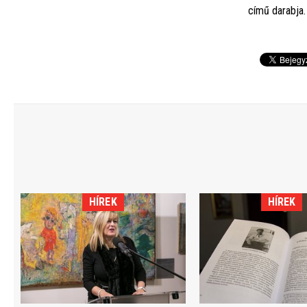
című darabja.
HÍREK
HÍREK