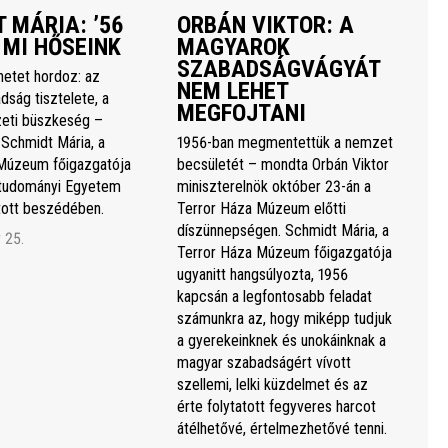
 MÁRIA: ’56
ORBÁN VIKTOR: A
 MI HŐSEINK
MAGYAROK
SZABADSÁGVÁGYÁT
netet hordoz: az
NEM LEHET
dság tisztelete, a
MEGFOJTANI
eti büszkeség –
 Schmidt Mária, a
1956-ban megmentettük a nemzet
Múzeum főigazgatója
becsületét – mondta Orbán Viktor
studományi Egyetem
miniszterelnök október 23-án a
rtott beszédében.
Terror Háza Múzeum előtti
díszünnepségen. Schmidt Mária, a
 25.
Terror Háza Múzeum főigazgatója
ugyanitt hangsúlyozta, 1956
kapcsán a legfontosabb feladat
számunkra az, hogy miképp tudjuk
a gyerekeinknek és unokáinknak a
magyar szabadságért vívott
szellemi, lelki küzdelmet és az
érte folytatott fegyveres harcot
átélhetővé, értelmezhetővé tenni.