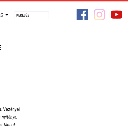
ÁG
E
a. Vezényel
-nyitány
a,
ai táncok