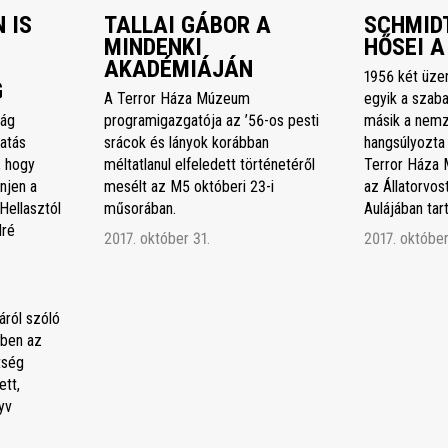
 IS
TALLAI GÁBOR A
SCHMIDT
MINDENKI
HŐSEI A
AKADÉMIÁJÁN
1956 két üze
G
A Terror Háza Múzeum
egyik a szaba
ság
programigazgatója az ’56-os pesti
másik a nemz
atás
srácok és lányok korábban
hangsúlyozta
, hogy
méltatlanul elfeledett történetéről
Terror Háza 
njen a
mesélt az M5 októberi 23-i
az Állatorvo
Hellasztól
műsorában.
Aulájában ta
dré
2017. október 31.
2017. október
áról szóló
ben az
tség
tt,
yv