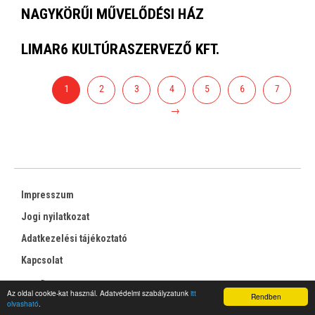
NAGYKÖRŰI MŰVELŐDÉSI HÁZ
LIMAR6 KULTÚRASZERVEZŐ KFT.
1
2
3
4
5
6
7
→
Impresszum
Jogi nyilatkozat
Adatkezelési tájékoztató
Kapcsolat
RSS
Az oldal cookie-kat használ. Adatvédelmi szabályzatunk
itt
Rendben
olvasható
.