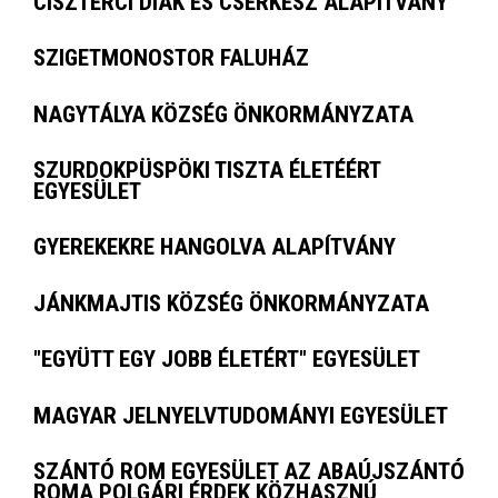
CISZTERCI DIÁK ÉS CSERKÉSZ ALAPÍTVÁNY
SZIGETMONOSTOR FALUHÁZ
NAGYTÁLYA KÖZSÉG ÖNKORMÁNYZATA
SZURDOKPÜSPÖKI TISZTA ÉLETÉÉRT
EGYESÜLET
GYEREKEKRE HANGOLVA ALAPÍTVÁNY
JÁNKMAJTIS KÖZSÉG ÖNKORMÁNYZATA
"EGYÜTT EGY JOBB ÉLETÉRT" EGYESÜLET
MAGYAR JELNYELVTUDOMÁNYI EGYESÜLET
SZÁNTÓ ROM EGYESÜLET AZ ABAÚJSZÁNTÓ
ROMA POLGÁRI ÉRDEK KÖZHASZNÚ