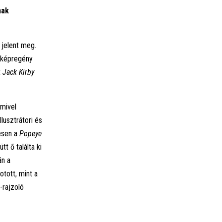
nak
jelent meg.
y képregény
t
Jack Kirby
 mivel
lusztrátori és
esen a
Popeye
t ő találta ki
án a
tott, mint a
-rajzoló