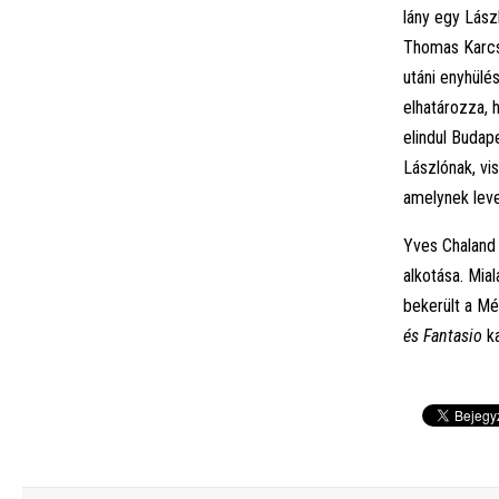
lány egy Lász
Thomas Karcs
utáni enyhülé
elhatározza, 
elindul Budap
Lászlónak, vi
amelynek leve
Yves Chaland 
alkotása. Mia
bekerült a Mé
és Fantasio
ka