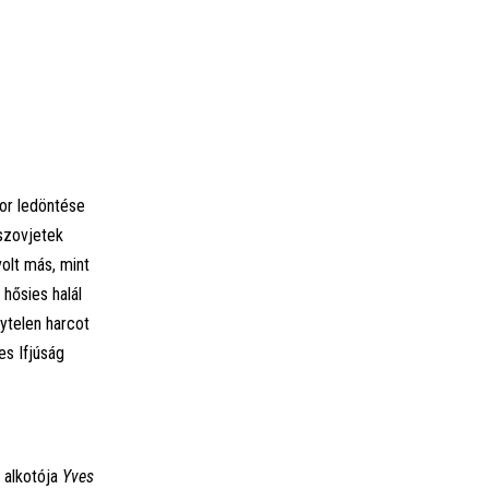
bor ledöntése
 szovjetek
olt más, mint
hősies halál
ytelen harcot
es Ifjúság
 alkotója
Yves