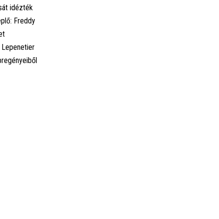
sát idézték
eplő: Freddy
et
 Lepenetier
pregényeiből