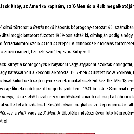
Jack Kirby, az Amerika kapitány, az X-Men és a Hulk megalkotójá
l
című történet a
Battle
nevű háborús képregény-sorozat 65. számában 
ó által megjelentetett füzetet 1959-ben adták ki, címlapján pedig a nég
r forradalomról szóló sztori szerepel. A mindössze ötoldalas története
írója nem ismert, bár valószínűleg az is Kirby volt.
ack Kirbyt a képregények királyaként vagy atyjaként szokták emlegetni,
gy hatással volt a későbbi alkotókra. 1917-ben született New Yorkban, il
afutását különböző sajtóügynökségek munkatársaként kezdte. Már 18 év
op
rajzfilmeken dolgozott segédrajzolóként. 1941-ben Joe Simonnal együt
pitányt
, aki az első hazafias szuperhősként a nácikkal, majd a háború ut
l vette fel a küzdelmet. Később olyan meghatározó képregényeket alko
 Négyes
, a
Hulk
vagy az
X-Men
. A többféle művésznéven futó képregény
t el