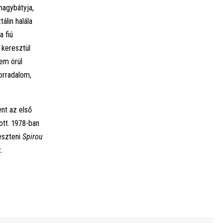
nagybátyja,
lin halála
a fiú
 keresztül
em örül
forradalom,
nt az első
ott. 1978-ban
leszteni
Spirou
.