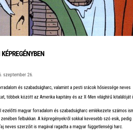
I KÉPREGÉNYBEN
6. szeptember 26.
rradalom és szabadságharc, valamint a pesti srácok hősiessége neves
at, többek között az Amerika kapitány és az X-Men világhírű kitalálóját 
el ezelőtti magyar forradalom és szabadságharc emlékezete számos ism
zenében felbukkan. A képregényekről sokkal kevesebb szó esik, pedig 
j neves szerzőit is magával ragadta a magyar függetlenségi harc.