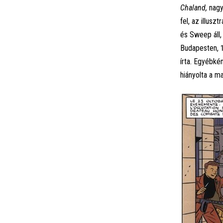
Chaland,
nagyo
fel, az illus
és Sweep áll,
Budapesten, 1
írta. Egyébké
hiányolta a m