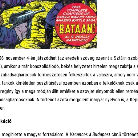
56. november 4-én játszódhat (az eredeti szöveg szerint a Sztálin-szo
l), amikor a már konszolidálódó, békés helyzetet hirtelen megszakítja a
szabadságharcosok természetesen felkészültek a válaszra, amely nem v
 tankok kíméletlen pusztításával szemben azonban a felkelőknek csak a 
regény így a maga módján állít emléket a szovjet elnyomók ellen remén
adságharcosoknak. A történet azóta megjelent magyar nyelven is, a Kép
en.
akáció
is megihlette a magyar forradalom. A
Vacances á Budapest
című történet