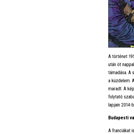
A történet 19
után öt nappa
támadása. A 
a küzdelem. A
maradt. A kép
folytató szab
lapjain 2014-b
Budapesti v
A franciákat 