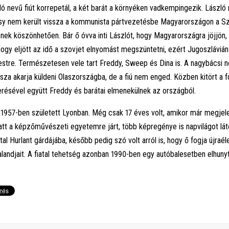
ló nevű fiút korrepetál, a két barát a környéken vadkempingezik. László 
y nem került vissza a kommunista pártvezetésbe Magyarországon a Sztá
snek köszönhetően. Bár ő óvva inti Lászlót, hogy Magyarországra jöjjön, 
hogy eljött az idő a szovjet elnyomást megszüntetni, ezért Jugoszlávián
estre. Természetesen vele tart Freddy, Sweep és Dina is. A nagybácsi n
ssza akarja küldeni Olaszországba, de a fiú nem enged. Közben kitört a 
résével együtt Freddy és barátai elmenekülnek az országból.
1957-ben született Lyonban. Még csak 17 éves volt, amikor már megjele
latt a képzőművészeti egyetemre járt, több képregénye is napvilágot lát
tal Hurlant gárdájába, később pedig szó volt arról is, hogy ő fogja újraé
landjait. A fiatal tehetség azonban 1990-ben egy autóbalesetben elhunyt