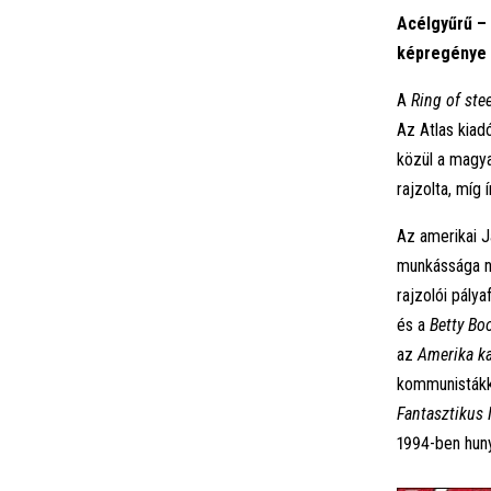
Acélgyűrű – 
képregénye
A
Ring of stee
Az Atlas kiad
közül a magya
rajzolta, míg 
Az amerikai J
munkássága na
rajzolói pály
és a
Betty Bo
az
Amerika ka
kommunistákka
Fantasztikus
1994-ben huny