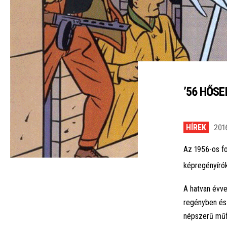
’56 HŐSE
HÍREK
201
Az 1956-os fo
képregényírók
A hatvan évv
regényben és 
népszerű műfa