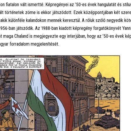
n fiatalon vált ismertté. Képregényei az ’50-es évek hangulatát és stílu
ztrált történetek zöme is ekkor játszódott. Ezek középpontjában két szer
 akik különféle kalandokon mennek keresztül. A róluk szóló negyedik köt
956-ban játszódik. Az 1988-ban kiadott képregény forgatókönyvét Yann
nt maga Chaland is megjegyezte egy interjúban, hogy az ’50-es évek ké
agyar forradalom megjelenítését.