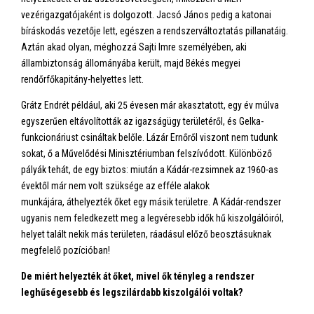
vezérigazgatójaként is dolgozott. Jacsó János pedig a katonai
bíráskodás vezetője lett, egészen a rendszerváltoztatás pillanatáig.
Aztán akad olyan, méghozzá Sajti Imre személyében, aki
állambiztonság állományába került, majd Békés megyei
rendőrfőkapitány-helyettes lett.
Grátz Endrét például, aki 25 évesen már akasztatott, egy év múlva
egyszerűen eltávolították az igazságügy területéről, és Gelka-
funkcionáriust csináltak belőle. Lázár Ernőről viszont nem tudunk
sokat, ő a Művelődési Minisztériumban felszívódott. Különböző
pályák tehát, de egy biztos: miután a Kádár-rezsimnek az 1960-as
évektől már nem volt szüksége az efféle alakok
munkájára, áthelyezték őket egy másik területre. A Kádár-rendszer
ugyanis nem feledkezett meg a legvéresebb idők hű kiszolgálóiról,
helyet talált nekik más területen, ráadásul előző beosztásuknak
megfelelő pozícióban!
De miért helyezték át őket, mivel ők tényleg a rendszer
leghűségesebb és legszilárdabb kiszolgálói voltak?