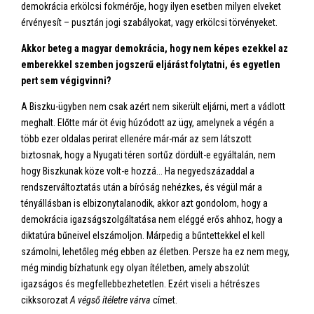
demokrácia erkölcsi fokmérője, hogy ilyen esetben milyen elveket
érvényesít – pusztán jogi szabályokat, vagy erkölcsi törvényeket.
Akkor beteg a magyar demokrácia, hogy nem képes ezekkel az
emberekkel szemben jogszerű eljárást folytatni, és egyetlen
pert sem végigvinni?
A Biszku-ügyben nem csak azért nem sikerült eljárni, mert a vádlott
meghalt. Előtte már öt évig húzódott az ügy, amelynek a végén a
több ezer oldalas perirat ellenére már-már az sem látszott
biztosnak, hogy a Nyugati téren sortűz dördült-e egyáltalán, nem
hogy Biszkunak köze volt-e hozzá... Ha negyedszázaddal a
rendszerváltoztatás után a bíróság nehézkes, és végül már a
tényállásban is elbizonytalanodik, akkor azt gondolom, hogy a
demokrácia igazságszolgáltatása nem eléggé erős ahhoz, hogy a
diktatúra bűneivel elszámoljon. Márpedig a bűntettekkel el kell
számolni, lehetőleg még ebben az életben. Persze ha ez nem megy,
még mindig bízhatunk egy olyan ítéletben, amely abszolút
igazságos és megfellebbezhetetlen. Ezért viseli a hétrészes
cikksorozat
A végső ítéletre várva
címet.