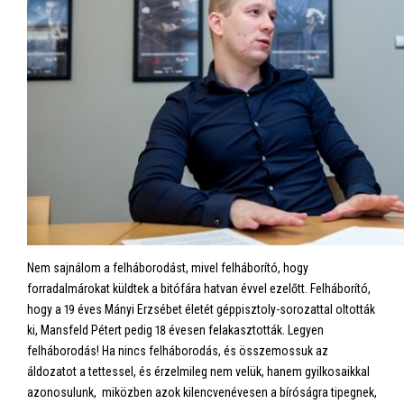
Nem sajnálom a felháborodást, mivel felháborító, hogy
forradalmárokat küldtek a bitófára hatvan évvel ezelőtt. Felháborító,
hogy a 19 éves Mányi Erzsébet életét géppisztoly-sorozattal oltották
ki, Mansfeld Pétert pedig 18 évesen felakasztották. Legyen
felháborodás! Ha nincs felháborodás, és összemossuk az
áldozatot a tettessel, és érzelmileg nem velük, hanem gyilkosaikkal
azonosulunk, miközben azok kilencvenévesen a bíróságra tipegnek,