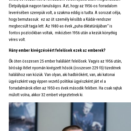
Életpályájuk nagyon tanulságos. Azt, hogy az 1956-os forradalom
leverésében szerepük volt, a szakma eddig is tudta. A sorozat célja,
hogy bemutassuk: ez az öt személy később a Kádár-rendszer
megbecsült tagja lett. Az 1980-as évek „puha diktatúrájában
”
is
fontos pozíciókban voltak, miközben 1956 után a kezük könyékig
véres volt.
Hány ember kivégzéséért felelősek ezek az emberek?
Ők öten összesen 25 ember haláláért felelősek. Vagyis az 1956 után,
bírósági ítélet nyomán kivégzett hősök (összesen 229 fő) tizedének
halálához van közük. Van olyan, aki hadbíróként, van, aki katonai
ügyészként vagy éppen vezető politikai ügyészként járt el a
forradalmárok ellen az 1950-es évek második felében. Ha csak rajtuk
múlott volna, akkor 32 embert végeztetnek ki.