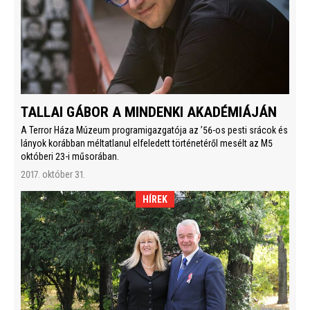
TALLAI GÁBOR A MINDENKI AKADÉMIÁJÁN
A Terror Háza Múzeum programigazgatója az ’56-os pesti srácok és
lányok korábban méltatlanul elfeledett történetéről mesélt az M5
októberi 23-i műsorában.
2017. október 31.
HÍREK