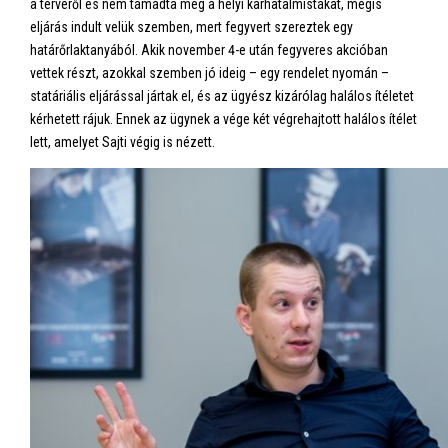
a tervéről és nem támadta meg a helyi karhatalmistákat, mégis
eljárás indult velük szemben, mert fegyvert szereztek egy
határőrlaktanyából. Akik november 4-e után fegyveres akcióban
vettek részt, azokkal szemben jó ideig – egy rendelet nyomán –
statáriális eljárással jártak el, és az ügyész kizárólag halálos ítéletet
kérhetett rájuk. Ennek az ügynek a vége két végrehajtott halálos ítélet
lett, amelyet Sajti végig is nézett.