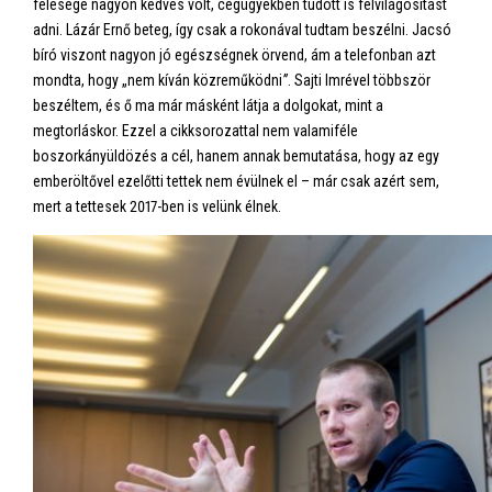
felesége nagyon kedves volt, cégügyekben tudott is felvilágosítást
adni. Lázár Ernő beteg, így csak a rokonával tudtam beszélni. Jacsó
bíró viszont nagyon jó egészségnek örvend, ám a telefonban azt
mondta, hogy „nem kíván közreműködni
”
. Sajti Imrével többször
beszéltem, és ő ma már másként látja a dolgokat, mint a
megtorláskor. Ezzel a cikksorozattal nem valamiféle
boszorkányüldözés a cél, hanem annak bemutatása, hogy az egy
emberöltővel ezelőtti tettek nem évülnek el – már csak azért sem,
mert a tettesek 2017-ben is velünk élnek.