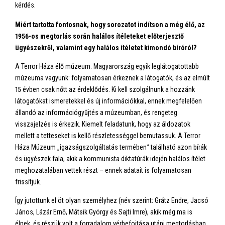
kérdés.
Miért tartotta fontosnak, hogy sorozatot indítson a még élő, az
1956-os megtorlás során halálos ítéleteket előterjesztő
ügyészekről, valamint egy halálos ítéletet kimondó bíróról?
A Terror Háza élő múzeum. Magyarország egyik leglátogatottabb
múzeuma vagyunk: folyamatosan érkeznek a látogatók, és az elmúlt
15 évben csak nőtt az érdeklődés. Ki kell szolgálnunk a hozzánk
látogatókat ismeretekkel és új információkkal, ennek megfelelően
állandó az információgyűjtés a múzeumban, és rengeteg
visszajelzés is érkezik. Kiemelt feladatunk, hogy az áldozatok
mellett a tetteseket is kellő részletességgel bemutassuk. A Terror
Háza Múzeum „igazságszolgáltatás termében
”
található azon bírák
és ügyészek fala, akik a kommunista diktatúrák idején halálos ítélet
meghozatalában vettek részt – ennek adatait is folyamatosan
frissítjük.
Így jutottunk el öt olyan személyhez (név szerint: Grátz Endre, Jacsó
János, Lázár Ernő, Mátsik György és Sajti Imre), akik még ma is
élnek, és részük volt a forradalom vérbefojtása utáni megtorlásban.