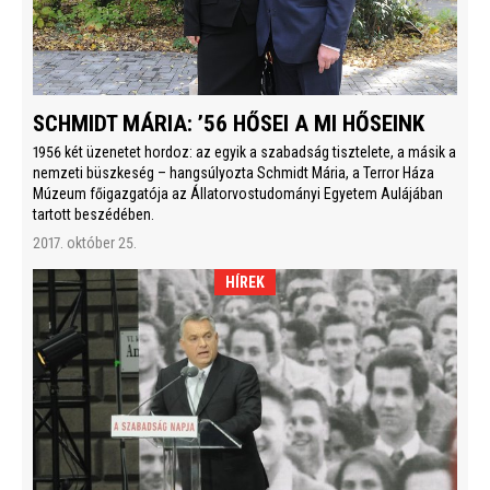
SCHMIDT MÁRIA: ’56 HŐSEI A MI HŐSEINK
1956 két üzenetet hordoz: az egyik a szabadság tisztelete, a másik a
nemzeti büszkeség – hangsúlyozta Schmidt Mária, a Terror Háza
Múzeum főigazgatója az Állatorvostudományi Egyetem Aulájában
tartott beszédében.
2017. október 25.
HÍREK