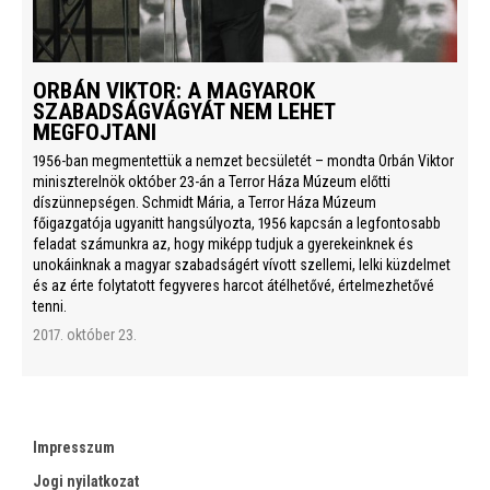
ORBÁN VIKTOR: A MAGYAROK
SZABADSÁGVÁGYÁT NEM LEHET
MEGFOJTANI
1956-ban megmentettük a nemzet becsületét – mondta Orbán Viktor
miniszterelnök október 23-án a Terror Háza Múzeum előtti
díszünnepségen. Schmidt Mária, a Terror Háza Múzeum
főigazgatója ugyanitt hangsúlyozta, 1956 kapcsán a legfontosabb
feladat számunkra az, hogy miképp tudjuk a gyerekeinknek és
unokáinknak a magyar szabadságért vívott szellemi, lelki küzdelmet
és az érte folytatott fegyveres harcot átélhetővé, értelmezhetővé
tenni.
2017. október 23.
Impresszum
Jogi nyilatkozat