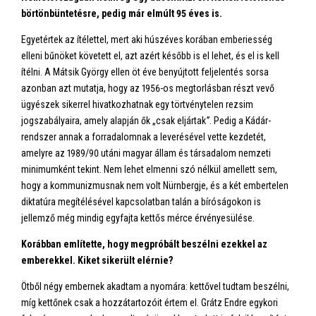
börtönbüntetésre, pedig már elmúlt 95 éves is.
Egyetértek az ítélettel, mert aki húszéves korában emberiesség
elleni bűnöket követett el, azt azért később is el lehet, és el is kell
ítélni. A Mátsik György ellen öt éve benyújtott feljelentés sorsa
azonban azt mutatja, hogy az 1956-os megtorlásban részt vevő
ügyészek sikerrel hivatkozhatnak egy törtvénytelen rezsim
jogszabályaira, amely alapján ők „csak eljártak
”
. Pedig a Kádár-
rendszer annak a forradalomnak a leverésével vette kezdetét,
amelyre az 1989/90 utáni magyar állam és társadalom nemzeti
minimumként tekint. Nem lehet elmenni szó nélkül amellett sem,
hogy a kommunizmusnak nem volt Nürnbergje, és a két embertelen
diktatúra megítélésével kapcsolatban talán a bíróságokon is
jellemző még mindig egyfajta kettős mérce érvényesülése.
Korábban említette, hogy megpróbált beszélni ezekkel az
emberekkel. Kiket sikerült elérnie?
Ötből négy embernek akadtam a nyomára: kettővel tudtam beszélni,
míg kettőnek csak a hozzátartozóit értem el. Grátz Endre egykori