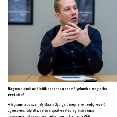
Hogyan alakult az életük ezeknek a személyeknek a megtorlás
évei után?
A legismertebb személy Mátsik György: ő még fél évtizedig vezető
ügyészként folytatta, aztán a sportvezetés legfelső szintjén
helyezkedett el az úszószövetségben, miközben a MÉH