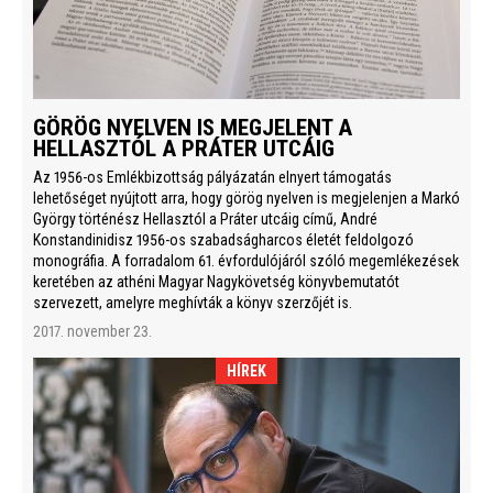
GÖRÖG NYELVEN IS MEGJELENT A
HELLASZTÓL A PRÁTER UTCÁIG
Az 1956-os Emlékbizottság pályázatán elnyert támogatás
lehetőséget nyújtott arra, hogy görög nyelven is megjelenjen a Markó
György történész Hellasztól a Práter utcáig című, André
Konstandinidisz 1956-os szabadságharcos életét feldolgozó
monográfia. A forradalom 61. évfordulójáról szóló megemlékezések
keretében az athéni Magyar Nagykövetség könyvbemutatót
szervezett, amelyre meghívták a könyv szerzőjét is.
2017. november 23.
HÍREK