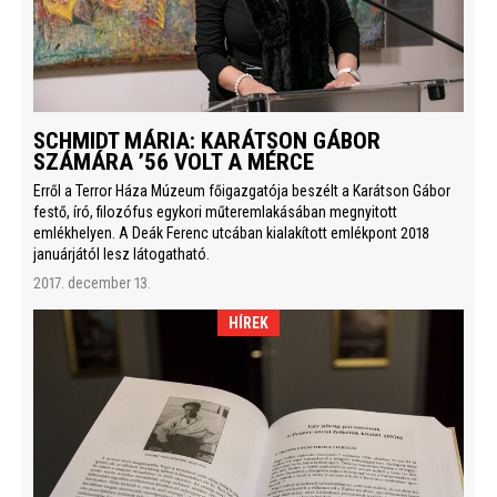
SCHMIDT MÁRIA: KARÁTSON GÁBOR
SZÁMÁRA ’56 VOLT A MÉRCE
Erről a Terror Háza Múzeum főigazgatója beszélt a Karátson Gábor
festő, író, filozófus egykori műteremlakásában megnyitott
emlékhelyen. A Deák Ferenc utcában kialakított emlékpont 2018
januárjától lesz látogatható.
2017. december 13.
HÍREK