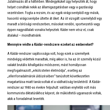
Jutalmazás áll a háttérben. Mindegyiküket úgy helyezték át, hogy
helyet csináltak nekik az államigazgatásban vagy a gazdasági
vezetésben. Fogta a rezsim, és az egyik virágcserépből egy másik,
hasonló virágcserépbe ültette át őket. Az öt vizsgált személyből egy
maradt a bírósági rendszerben, másokat rendőri, sportvezetői vagy
éppen nagyvállalati vonalra helyeztek. Káder nem vész el, csak
átalakul – mondhatnánk.
Mennyire védte a Kádár-rendszere ezeket az embereket?
A Kádár-rendszer sajátossága volt, hogy ezek a személyek
mindvégig védettek maradtak, még akkor is, ha az öt személy közül
valakit brutális kihallgatási módszerei, mást homályosan
megfogalmazott „erkölcstelen életmódja", esetleg az
„ellenforradalmárok üldözésében
”
tanúsított következetlen
magatartása miatt tanácsoltak el a vádhatóság területéről. A Kádár-
rendszer az 1980-as évekre felpuhult: valóban enyhébb volt más
kommunista diktatúrákhoz képest, de működtetői ugyanazok voltak,
akik a forradalmat leverték.