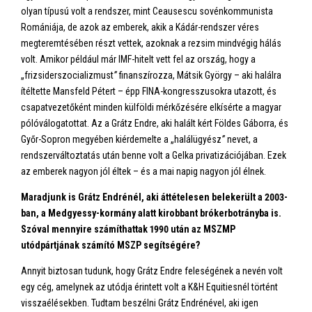
olyan típusú volt a rendszer, mint Ceausescu sovénkommunista
Romániája, de azok az emberek, akik a Kádár-rendszer véres
megteremtésében részt vettek, azoknak a rezsim mindvégig hálás
volt. Amikor például már IMF-hitelt vett fel az ország, hogy a
„frizsiderszocializmust
”
finanszírozza, Mátsik György – aki halálra
ítéltette Mansfeld Pétert – épp FINA-kongresszusokra utazott, és
csapatvezetőként minden külföldi mérkőzésére elkísérte a magyar
pólóválogatottat. Az a Grátz Endre, aki halált kért Földes Gáborra, és
Győr-Sopron megyében kiérdemelte a „halálügyész
”
nevet, a
rendszerváltoztatás után benne volt a Gelka privatizációjában. Ezek
az emberek nagyon jól éltek – és a mai napig nagyon jól élnek.
Maradjunk is Grátz Endrénél, aki áttételesen belekerült a 2003-
ban, a Medgyessy-kormány alatt kirobbant brókerbotrányba is.
Szóval mennyire számíthattak 1990 után az MSZMP
utódpártjának számító MSZP segítségére?
Annyit biztosan tudunk, hogy Grátz Endre feleségének a nevén volt
egy cég, amelynek az utódja érintett volt a K&H Equitiesnél történt
visszaélésekben. Tudtam beszélni Grátz Endrénével, aki igen