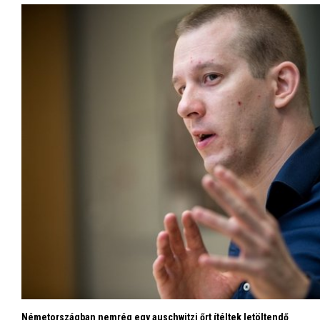
Németországban nemrég egy auschwitzi őrt ítéltek letöltendő