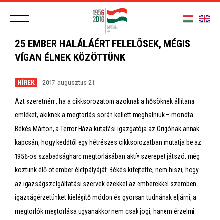
25 EMBER HALÁLÁÉRT FELELŐSEK, MÉGIS
VÍGAN ÉLNEK KÖZÖTTÜNK
HÍREK
2017. augusztus 21.
Azt szeretném, ha a cikksorozatom azoknak a hősöknek állítana
emléket, akiknek a megtorlás során kellett meghalniuk – mondta
Békés Márton, a Terror Háza kutatási igazgatója az Origónak annak
kapcsán, hogy keddtől egy hétrészes cikksorozatban mutatja be az
1956-os szabadságharc megtorlásában aktív szerepet játszó, még
köztünk élő öt ember életpályáját. Békés kifejtette, nem hiszi, hogy
az igazságszolgáltatási szervek ezekkel az emberekkel szemben
igazságérzetünket kielégítő módon és gyorsan tudnának eljárni, a
megtorlók megtorlása ugyanakkor nem csak jogi, hanem érzelmi