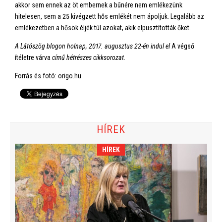
akkor sem ennek az öt embernek a bűnére nem emlékezünk
hitelesen, sem a 25 kivégzett hős emlékét nem ápoljuk. Legalább az
emlékezetben a hősök éljék túl azokat, akik elpusztították őket.
A Látószög blogon holnap, 2017. augusztus 22-én indul el
A végső
ítéletre várva
című hétrészes cikksorozat.
Forrás és fotó: origo.hu
HÍREK
HÍREK