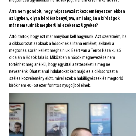
megtorlása ugyanakkor nemcsak jogi, hanem érzelmi kérdés is .
Arra nem gondolt, hogy népszavazást kezdeményezzen ebben
az ügyben, olyan kérdést benyújtva, ami alapján a bíróságok
már nem tudnák megkerülni ezeket az ügyeket?
Attól tartok, hogy ezt már annyiban kell hagynunk. Azt szeretném, ha
a cikksorozat azoknak a hősöknek állítana emléket, akiknek a
megtorlás során kellett meghalniuk. Ezért van a Terror Háza külső
oldalán a Hősök fala is. Miközben a hősök megnevezése nem
történhet meg anélkül, hogy egyúttal a tetteseket is meg ne
neveznénk. Óhatatlanul indulatokat kelt majd ez a cikksorozat a
széles közvélemény előtt, mivel ezek a halálügyészek és megtorló
bírók nem 40–50 ezer forintos nyugdíjból élnek.