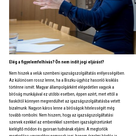
Elég a figyelemfelhívás? Ön nem indít jogi eljárást?
Nem hiszek a velük szembeni igazságszolgáltatás erélyességében.
Az különösen rossz lenne, ha a Biszku-ügyhöz hasonló kisiklás
történne ismét. Magyar állampolgárként elégedetlen vagyok a
bíróság munkájával ez utóbbi esetben, éppen azért, mert ettől a
fiaskótól könnyen megrendülhet az igazságszolgáltatásba vetett
bizalmunk. Nagyon káros lenne a bíróságok hitelességét még
tovább rombolni. Nem hiszem, hogy az igazságszolgáltatási
szervek ezekkel az emberekkel szemben igazságérzetünket
kielégítő módon és gyorsan tudnának eljárni. A megtorlók