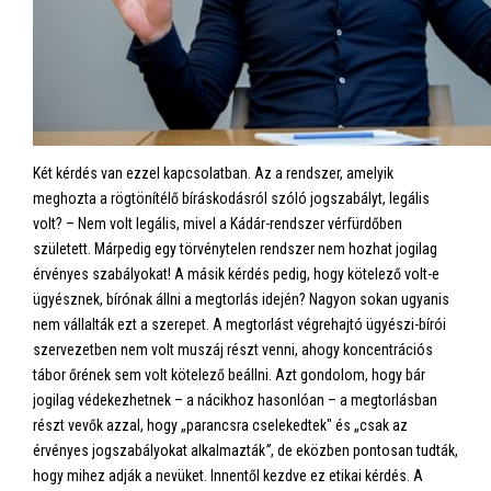
Két kérdés van ezzel kapcsolatban. Az a rendszer, amelyik
meghozta a rögtönítélő bíráskodásról szóló jogszabályt, legális
volt? – Nem volt legális, mivel a Kádár-rendszer vérfürdőben
született. Márpedig egy törvénytelen rendszer nem hozhat jogilag
érvényes szabályokat! A másik kérdés pedig, hogy kötelező volt-e
ügyésznek, bírónak állni a megtorlás idején? Nagyon sokan ugyanis
nem vállalták ezt a szerepet. A megtorlást végrehajtó ügyészi-bírói
szervezetben nem volt muszáj részt venni, ahogy koncentrációs
tábor őrének sem volt kötelező beállni. Azt gondolom, hogy bár
jogilag védekezhetnek – a nácikhoz hasonlóan – a megtorlásban
részt vevők azzal, hogy „parancsra cselekedtek" és „csak az
érvényes jogszabályokat alkalmazták
”
, de eközben pontosan tudták,
hogy mihez adják a nevüket. Innentől kezdve ez etikai kérdés. A