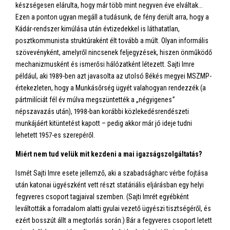
készségesen elárulta, hogy már több mint negyven éve elváltak...
Ezen a ponton ugyan megáll a tudásunk, de fény derült arra, hogy a
Kádár-rendszer kimúlása után évtizedekkel is láthatatlan,
posztkommunista struktúraként élt tovább a múlt. Olyan informális
szövevényként, amelyről nincsenek feljegyzések, hiszen önműködő
mechanizmusként és ismerősi hálózatként létezett. Sajti Imre
például, aki 1989-ben azt javasolta az utolsó Békés megyei MSZMP-
értekezleten, hogy a Munkásőrség ügyét valahogyan rendezzék (a
pártmilíciát fél év múlva megszüntették a „négyigenes
”
népszavazás után), 1998-ban korábbi közlekedésrendészeti
munkájáért kitüntetést kapott – pedig akkor már jó ideje tudni
lehetett 1957-es szerepéről.
Miért nem tud velük mit kezdeni a mai igazságszolgáltatás?
Ismét Sajti Imre esete jellemző, aki a szabadságharc vérbe fojtása
után katonai ügyészként vett részt statáriális eljárásban egy helyi
fegyveres csoport tagjaival szemben. (Sajti Imrét egyébként
leváltották a forradalom alatti gyulai vezető ügyészi tisztségéről, és
ezért bosszút állt a megtorlás során.) Bár a fegyveres csoport letett