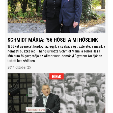
SCHMIDT MÁRIA: ’56 HŐSEI A MI HŐSEINK
1956 két üzenetet hordoz: az egyik a szabadság tisztelete, a másik a
nemzeti büszkeség – hangsúlyozta Schmidt Mária, a Terror Háza
Múzeum főigazgatója az Állatorvostudományi Egyetem Aulájában
tartott beszédében.
2017. október 25.
HÍREK