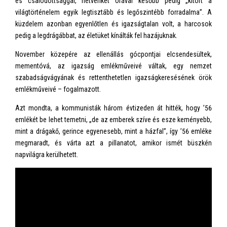
és csalódottsággal, hetvenkét órával később pedig „kitört a
világtörténelem egyik legtisztább és legőszintébb forradalma”. A
küzdelem azonban egyenlőtlen és igazságtalan volt, a harcosok
pedig a legdrágábbat, az életüket kínálták fel hazájuknak.
November közepére az ellenállás gócpontjai elcsendesültek,
mementóvá, az igazság emlékműveivé váltak, egy nemzet
szabadságvágyának és rettenthetetlen igazságkeresésének örök
emlékműveivé – fogalmazott.
Azt mondta, a kommunisták három évtizeden át hitték, hogy ’56
emlékét be lehet temetni, „de az emberek szíve és esze keményebb,
mint a drágakő, gerince egyenesebb, mint a házfal”, így ’56 emléke
megmaradt, és várta azt a pillanatot, amikor ismét büszkén
napvilágra kerülhetett.