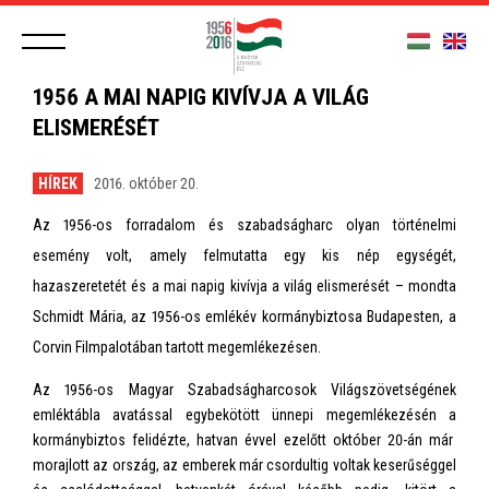
1956 A MAI NAPIG KIVÍVJA A VILÁG
ELISMERÉSÉT
HÍREK
2016. október 20.
Az 1956-os forradalom és szabadságharc olyan történelmi
esemény volt, amely felmutatta egy kis nép egységét,
hazaszeretetét és a mai napig kivívja a világ elismerését – mondta
Schmidt Mária, az 1956-os emlékév kormánybiztosa Budapesten, a
Corvin Filmpalotában tartott megemlékezésen.
Az 1956-os Magyar Szabadságharcosok Világszövetségének
emléktábla avatással egybekötött ünnepi megemlékezésén a
kormánybiztos felidézte, hatvan évvel ezelőtt október 20-án már
morajlott az ország, az emberek már csordultig voltak keserűséggel