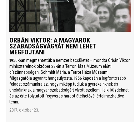
ORBÁN VIKTOR: A MAGYAROK
SZABADSÁGVÁGYÁT NEM LEHET
MEGFOJTANI
1956-ban megmentettük a nemzet becsületét – mondta Orbán Viktor
miniszterelnök október 23-án a Terror Háza Múzeum előtti
díszünnepségen. Schmidt Mária, a Terror Háza Múzeum
főigazgatója ugyanitt hangsúlyozta, 1956 kapcsán a legfontosabb
feladat számunkra az, hogy miképp tudjuk a gyerekeinknek és
unokáinknak a magyar szabadságért vívott szellemi, lelki küzdelmet
és az érte folytatott fegyveres harcot átélhetővé, értelmezhetővé
tenni.
2017. október 23.