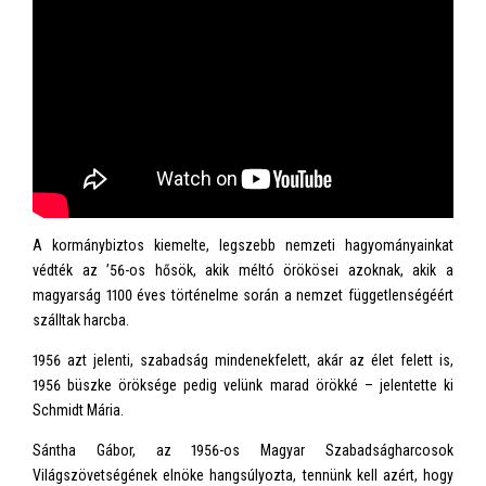
A kormánybiztos kiemelte, legszebb nemzeti hagyományainkat
védték az ’56-os hősök, akik méltó örökösei azoknak, akik a
magyarság 1100 éves történelme során a nemzet függetlenségéért
szálltak harcba.
1956 azt jelenti, szabadság mindenekfelett, akár az élet felett is,
1956 büszke öröksége pedig velünk marad örökké – jelentette ki
Schmidt Mária.
Sántha Gábor, az 1956-os Magyar Szabadságharcosok
Világszövetségének elnöke hangsúlyozta, tennünk kell azért, hogy