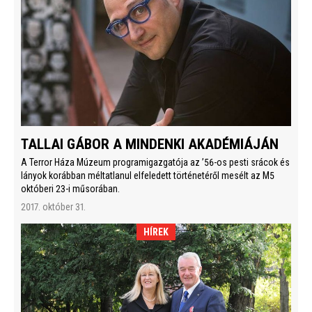
TALLAI GÁBOR A MINDENKI AKADÉMIÁJÁN
A Terror Háza Múzeum programigazgatója az ’56-os pesti srácok és
lányok korábban méltatlanul elfeledett történetéről mesélt az M5
októberi 23-i műsorában.
2017. október 31.
HÍREK