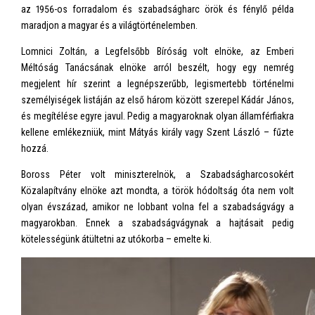
az 1956-os forradalom és szabadságharc örök és fénylő példa
maradjon a magyar és a világtörténelemben.
Lomnici Zoltán, a Legfelsőbb Bíróság volt elnöke, az Emberi
Méltóság Tanácsának elnöke arról beszélt, hogy egy nemrég
megjelent hír szerint a legnépszerűbb, legismertebb történelmi
személyiségek listáján az első három között szerepel Kádár János,
és megítélése egyre javul. Pedig a magyaroknak olyan államférfiakra
kellene emlékezniük, mint Mátyás király vagy Szent László – fűzte
hozzá.
Boross Péter volt miniszterelnök, a Szabadságharcosokért
Közalapítvány elnöke azt mondta, a török hódoltság óta nem volt
olyan évszázad, amikor ne lobbant volna fel a szabadságvágy a
magyarokban. Ennek a szabadságvágynak a hajtásait pedig
kötelességünk átültetni az utókorba – emelte ki.