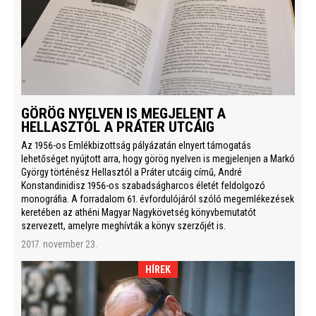
GÖRÖG NYELVEN IS MEGJELENT A
HELLASZTÓL A PRÁTER UTCÁIG
Az 1956-os Emlékbizottság pályázatán elnyert támogatás
lehetőséget nyújtott arra, hogy görög nyelven is megjelenjen a Markó
György történész Hellasztól a Práter utcáig című, André
Konstandinidisz 1956-os szabadságharcos életét feldolgozó
monográfia. A forradalom 61. évfordulójáról szóló megemlékezések
keretében az athéni Magyar Nagykövetség könyvbemutatót
szervezett, amelyre meghívták a könyv szerzőjét is.
2017. november 23.
HÍREK