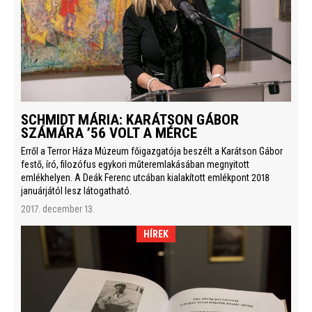
SCHMIDT MÁRIA: KARÁTSON GÁBOR
SZÁMÁRA ’56 VOLT A MÉRCE
Erről a Terror Háza Múzeum főigazgatója beszélt a Karátson Gábor
festő, író, filozófus egykori műteremlakásában megnyitott
emlékhelyen. A Deák Ferenc utcában kialakított emlékpont 2018
januárjától lesz látogatható.
2017. december 13.
HÍREK