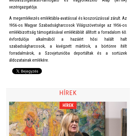
Médiaszolgáltatás-támogató és Vagyonkezelő Alap (MTVA)
vezérigazgatója.
A megemlékezés emléktábla-avatással és koszorúzással zárult. Az
1956-os Magyar Szabadságharcosok Világszövetsége az 1956-os
emlékbizottság támogatásával emléktáblát állított a forradalom 60.
évfordulója alkalmából a hazáért hősi halált halt
szabadságharcosok, a kivégzett mártírok, a börtönre ítélt
forradalmárok, a Szovjetunióba deportáltak és a sortüzek
áldozatainak emlékére.
HÍREK
HÍREK