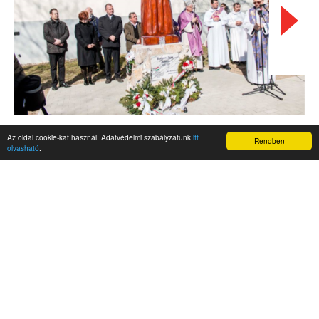
Az oldal cookie-kat használ. Adatvédelmi szabályzatunk
itt
Rendben
olvasható
.
AKTUALITÁSOK
Hírek
Nemzetközi események
Kampány
Belföldi
Nemzetközi