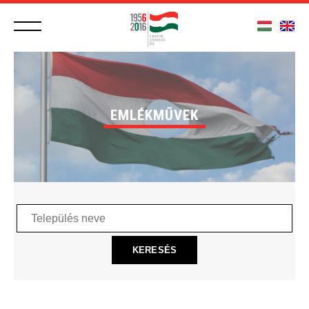
EMLÉKMŰVEK
Település
neve
KERESÉS