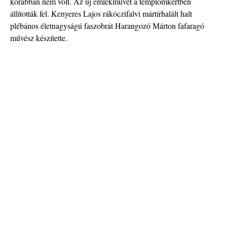
Sze
korábban nem volt. Az új emlékművet a templomkertben
sét
állították fel. Kenyeres Lajos rákóczifalvi mártírhalált halt
dís
plébános életnagyságú faszobrát Harangozó Márton fafaragó
műv
művész készítette.