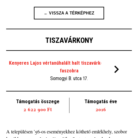
← VISSZA A TÉRKÉPHEZ
TISZAVÁRKONY
Kenyeres Lajos vértanúhalált halt tiszavárkonyi plébános
faszobra
Somogyi B. utca 17.
Támogatás összege
Támogatás éve
2 622 900 Ft
2016
A k
tér
A településen '56-os eseményekhez köthető emlékhely, szobor