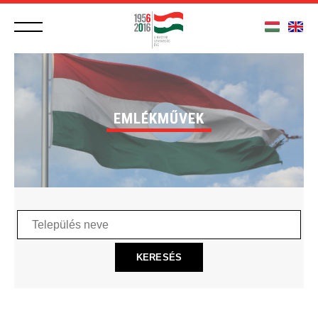
EMLÉKMŰVEK
Település
neve
KERESÉS