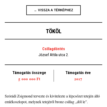
← VISSZA A TÉRKÉPHEZ
TÖKÖL
Csillagdöntés
József Attila utca 2.
Támogatás összege
Támogatás éve
5 000 000 Ft
2017
Szórádi Zsigmond tervezte és kivitelezte a lépcsőzet tetején álló
emlékoszlopot, melynek tetejéről bronz csillag „dől le”.