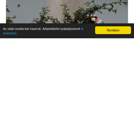
Az oldal cookie-kat használ. Adatvédelmi szabályzatunk
itt
Rendben
olvasható
.
AKTUALITÁSOK
Hírek
Nemzetközi események
Kampány
Belföldi
Nemzetközi
A Magyar Szabadság Éve emlékalbum