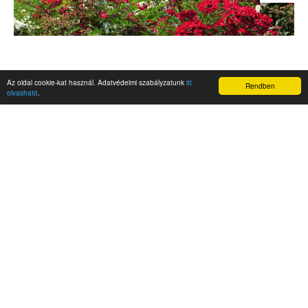
Az oldal cookie-kat használ. Adatvédelmi szabályzatunk
itt
Rendben
olvasható
.
AKTUALITÁSOK
Hírek
Nemzetközi események
Kampány
Belföldi
Nemzetközi
A Magyar Szabadság Éve emlékalbum