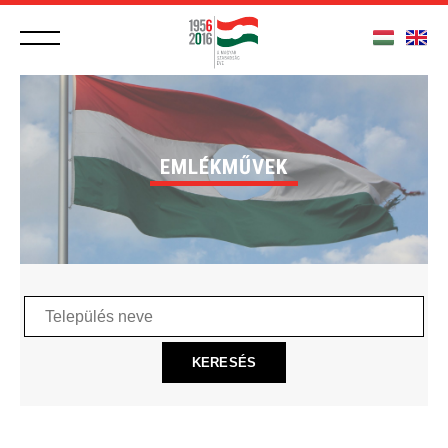
EMLÉKMŰVEK
Település
neve
KERESÉS