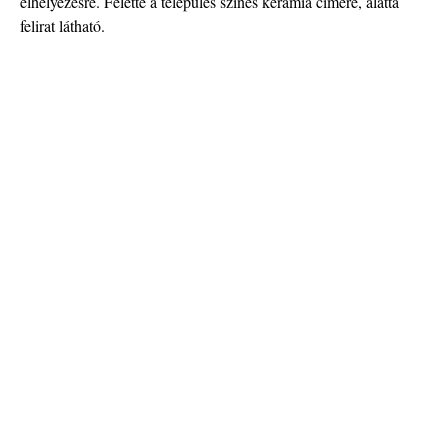
elhelyezésre. Felette a település színes kerámia címere, alatta
felirat látható.