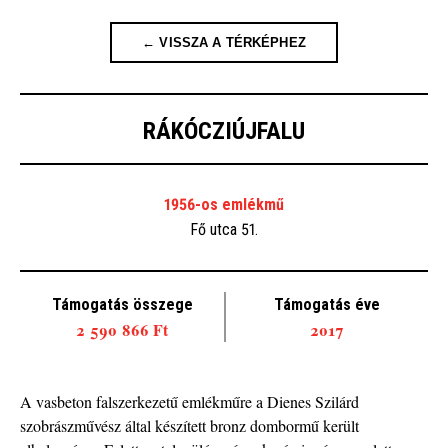
← VISSZA A TÉRKÉPHEZ
RÁKÓCZIÚJFALU
1956-os emlékmű
Fő utca 51.
Támogatás összege
Támogatás éve
2 590 866 Ft
2017
A vasbeton falszerkezetű emlékműre a Dienes Szilárd
szobrászművész által készített bronz dombormű került