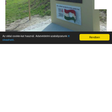
Az oldal cookie-kat használ. Adatvédelmi szabályzatunk
itt
Rendben
olvasható
.
AKTUALITÁSOK
Hírek
Nemzetközi események
Kampány
Belföldi
Nemzetközi