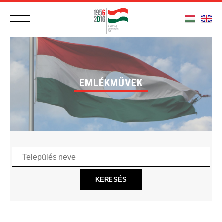
EMLÉKMŰVEK
Település
neve
KERESÉS