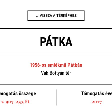
← VISSZA A TÉRKÉPHEZ
PÁTKA
1956-os emlékmű Pátkán
Vak Bottyán tér
mogatás összege
Támogatás év
2 907 253 Ft
2017