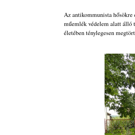
Az antikommunista hősökre e
műemlék védelem alatt álló t
életében ténylegesen megtörté