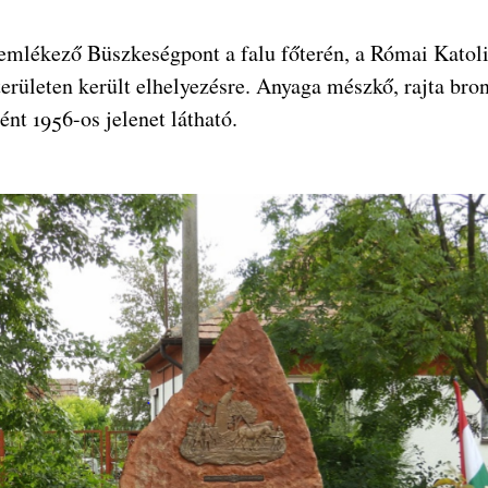
mlékező Büszkeségpont a falu főterén, a Római Katol
erületen került elhelyezésre. Anyaga mészkő, rajta bron
nt 1956-os jelenet látható.