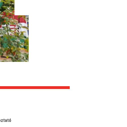
oztató