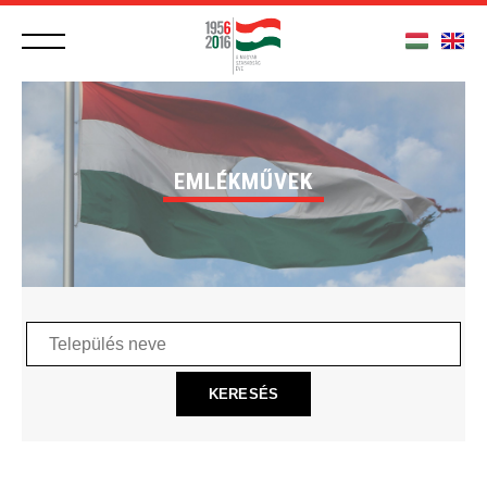
EMLÉKMŰVEK
Település
neve
KERESÉS