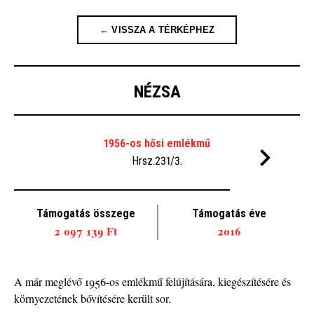
← VISSZA A TÉRKÉPHEZ
NÉZSA
1956-os hősi emlékmű
Hrsz.231/3.
Támogatás összege
Támogatás éve
2 097 139 Ft
2016
A már meglévő 1956-os emlékmű felújítására, kiegészítésére és
Mi
környezetének bővítésére került sor.
szo