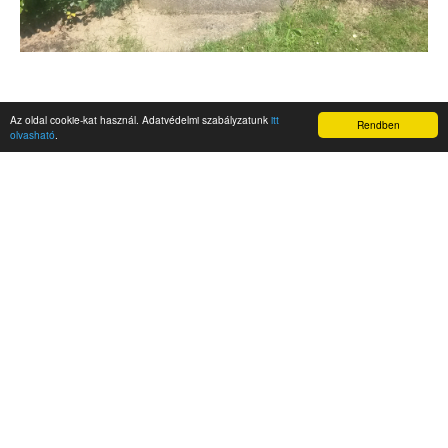
Az oldal cookie-kat használ. Adatvédelmi szabályzatunk
itt
Rendben
olvasható
.
AKTUALITÁSOK
Hírek
Nemzetközi események
Kampány
Belföldi
Nemzetközi
A Magyar Szabadság Éve emlékalbum