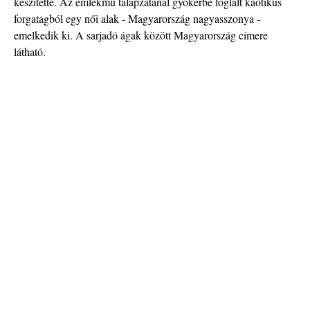
készítette. Az emlékmű talapzatánál gyökérbe foglalt kaotikus
forgatagból egy női alak - Magyarország nagyasszonya -
emelkedik ki. A sarjadó ágak között Magyarország címere
látható.