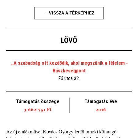
← VISSZA A TÉRKÉPHEZ
LÖVŐ
…A szabadság ott kezdődik, ahol megszűnik a félelem -
Büszkeségpont
Fő utca 32.
Támogatás összege
Támogatás éve
3 662 751 Ft
2016
Az új emlékművet Kovács György fertőhomoki kőfaragó