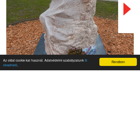
Az oldal cookie-kat használ. Adatvédelmi szabályzatunk
itt
Rendben
olvasható
.
AKTUALITÁSOK
Hírek
Nemzetközi események
Kampány
Belföldi
Nemzetközi