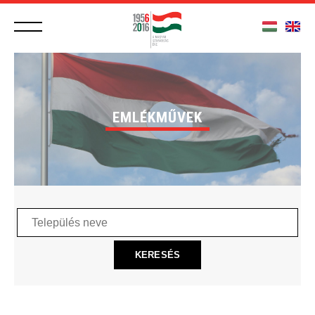
EMLÉKMŰVEK
Település
neve
KERESÉS