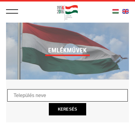
EMLÉKMŰVEK
Település
neve
KERESÉS