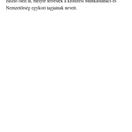
zászló öleli át, melyre felvésték a kisfüzesi Munkástanács és
Nemzetőrség egykori tagjainak neveit.