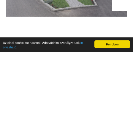
Az oldal cookie-kat használ. Adatvédelmi szabályzatunk
itt
Rendben
olvasható
.
AKTUALITÁSOK
Hírek
Nemzetközi események
Kampány
Belföldi
Nemzetközi