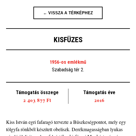
← VISSZA A TÉRKÉPHEZ
KISFÜZES
1956-os emlékmű
Szabadság tér 2.
Támogatás összege
Támogatás éve
2 403 877 Ft
2016
Kiss István egri fafaragó tervezte a Büszkeségpontot, mely egy
tölgyfa rönkből készített obeliszk. Derékmagasságban lyukas