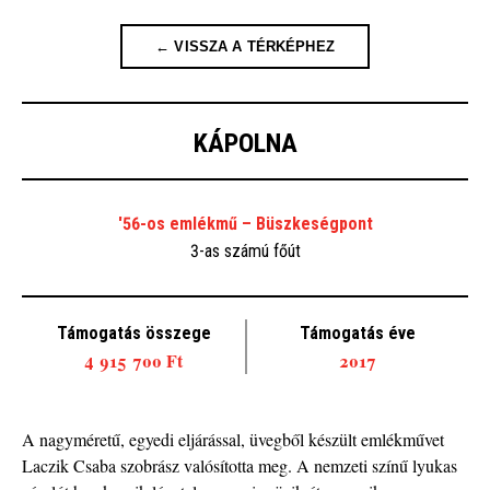
← VISSZA A TÉRKÉPHEZ
KÁPOLNA
'56-os emlékmű – Büszkeségpont
3-as számú főút
Támogatás összege
Támogatás éve
4 915 700 Ft
2017
A nagyméretű, egyedi eljárással, üvegből készült emlékművet
Laczik Csaba szobrász valósította meg. A nemzeti színű lyukas