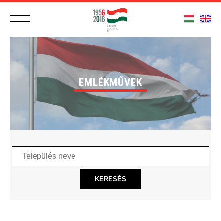
EMLÉKMŰVEK
Település
neve
KERESÉS