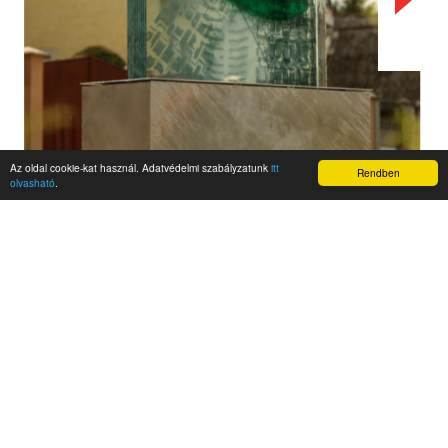
Az oldal cookie-kat használ. Adatvédelmi szabályzatunk
itt
Rendben
olvasható
.
AKTUALITÁSOK
Hírek
Nemzetközi események
Kampány
Belföldi
Nemzetközi