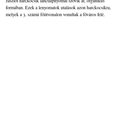
zászlót harckocsik lánctalpnyomai szövik át, organikus
formában. Ezek a lenyomatok utalások azon harckocsikra,
melyek a 3. számú főútvonalon vonultak a főváros felé.