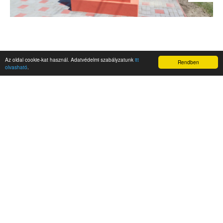
Az oldal cookie-kat használ. Adatvédelmi szabályzatunk
itt
Rendben
olvasható
.
AKTUALITÁSOK
Hírek
Nemzetközi események
Kampány
Belföldi
Nemzetközi
A Magyar Szabadság Éve emlékalbum