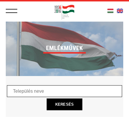
EMLÉKMŰVEK
Település
neve
KERESÉS