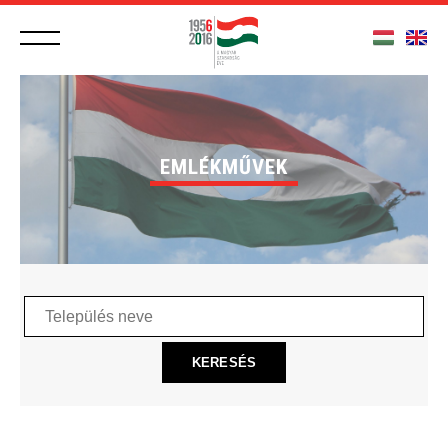
EMLÉKMŰVEK
Település
neve
KERESÉS