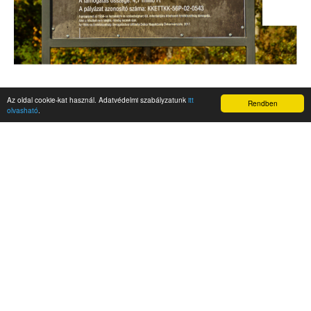
Az oldal cookie-kat használ. Adatvédelmi szabályzatunk
itt
Rendben
olvasható
.
AKTUALITÁSOK
Hírek
Nemzetközi események
Kampány
Belföldi
Nemzetközi