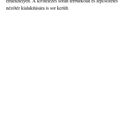
emlékhelyen. A kivitelezés során térburkolat és lépcsőzetes
nézőtér kialakítására is sor került.