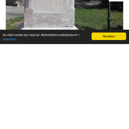
Az oldal cookie-kat használ. Adatvédelmi szabályzatunk
itt
Rendben
olvasható
.
AKTUALITÁSOK
Hírek
Nemzetközi események
Kampány
Belföldi
Nemzetközi
A Magyar Szabadság Éve emlékalbum