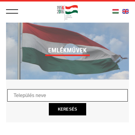
EMLÉKMŰVEK
Település
neve
KERESÉS