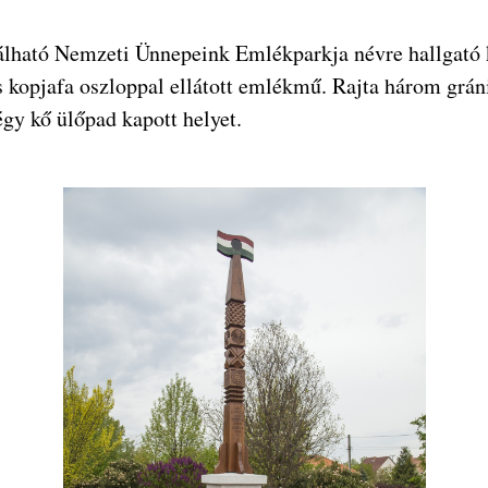
lálható Nemzeti Ünnepeink Emlékparkja névre hallgató k
és kopjafa oszloppal ellátott emlékmű. Rajta három gráni
gy kő ülőpad kapott helyet.