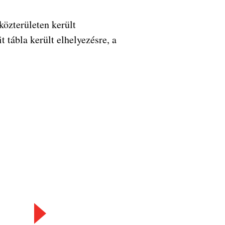
özterületen került
t tábla került elhelyezésre, a