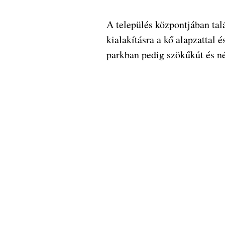
A település központjában ta
kialakításra a kő alapzattal 
parkban pedig szökűkút és né