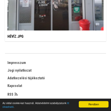
HÉVÍZ.JPG
Impresszum
Jogi nyilatkozat
Adatkezelési tájékoztató
Kapcsolat
RSS
Az oldal cookie-kat használ. Adatvédelmi szabályzatunk
itt
Rendben
olvasható
.