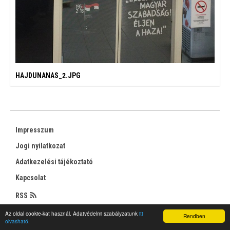
HAJDUNANAS_2.JPG
Impresszum
Jogi nyilatkozat
Adatkezelési tájékoztató
Kapcsolat
RSS
Az oldal cookie-kat használ. Adatvédelmi szabályzatunk
itt
Rendben
olvasható
.