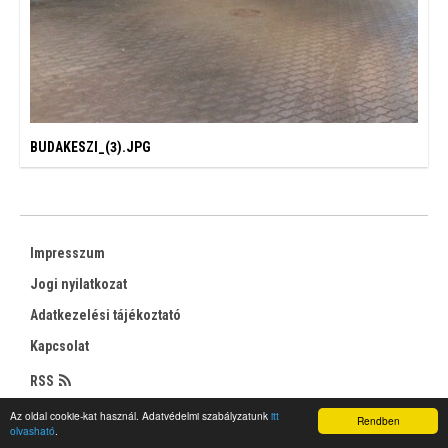
BUDAKESZI_(3).JPG
Impresszum
Jogi nyilatkozat
Adatkezelési tájékoztató
Kapcsolat
RSS
Az oldal cookie-kat használ. Adatvédelmi szabályzatunk
itt
Rendben
olvasható
.