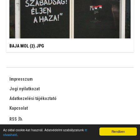
BAJA MOL (2).JPG
Impresszum
Jogi nyilatkozat
Adatkezelési tájékoztató
Kapcsolat
RSS
Az oldal cookie-kat használ. Adatvédelmi szabályzatunk
itt
Rendben
olvasható
.