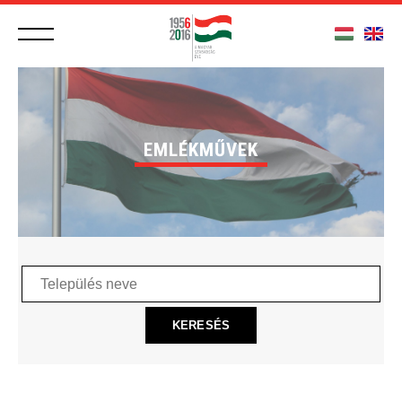
EMLÉKMŰVEK
Település
neve
KERESÉS