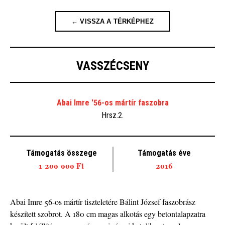
← VISSZA A TÉRKÉPHEZ
VASSZÉCSENY
Abai Imre '56-os mártír faszobra
Hrsz.2.
Támogatás összege
Támogatás éve
1 200 000 Ft
2016
Abai Imre 56-os mártír tiszteletére Bálint József faszobrász
készített szobrot. A 180 cm magas alkotás egy betontalapzatra