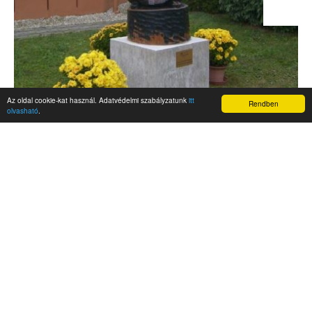
Az oldal cookie-kat használ. Adatvédelmi szabályzatunk
itt
Rendben
olvasható
.
AKTUALITÁSOK
Hírek
Nemzetközi események
Kampány
Belföldi
Nemzetközi