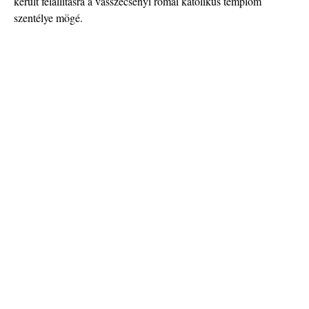
került felállításra a vasszécsenyi római katolikus templom
szentélye mögé.