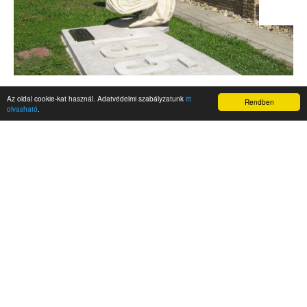
Az oldal cookie-kat használ. Adatvédelmi szabályzatunk
itt
Rendben
olvasható
.
AKTUALITÁSOK
Hírek
Nemzetközi események
Kampány
Belföldi
Nemzetközi