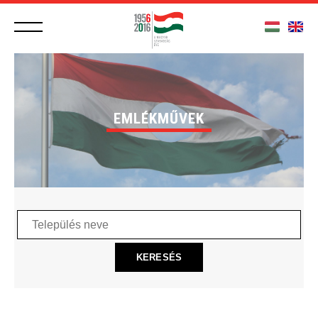
EMLÉKMŰVEK
Település
neve
KERESÉS