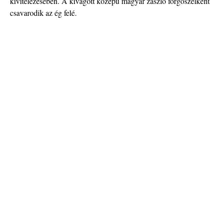
kivitelezésében. A kivágott közepű magyar zászló forgószélként
csavarodik az ég felé.