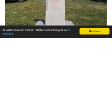
Az oldal cookie-kat használ. Adatvédelmi szabályzatunk
itt
Rendben
olvasható
.
AKTUALITÁSOK
Hírek
Nemzetközi események
Kampány
Belföldi
Nemzetközi
A Magyar Szabadság Éve emlékalbum