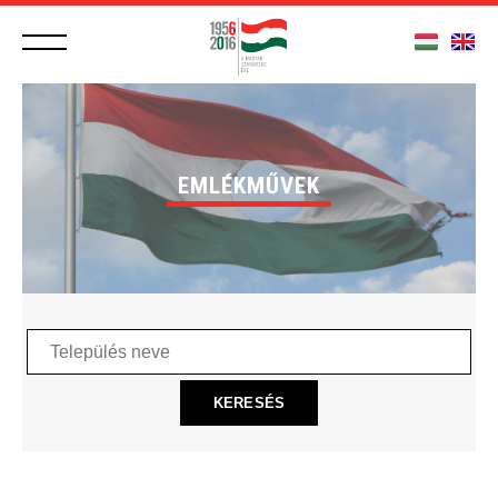
EMLÉKMŰVEK
Település
neve
KERESÉS