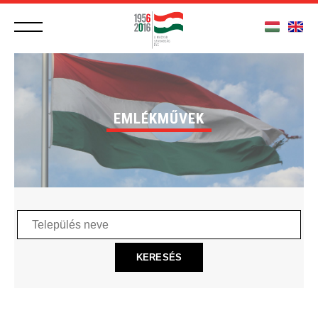
EMLÉKMŰVEK
Település
neve
KERESÉS