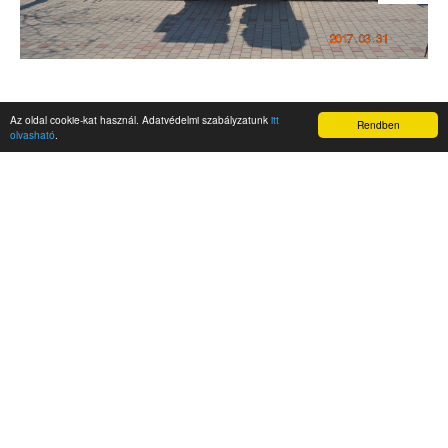
Az oldal cookie-kat használ. Adatvédelmi szabályzatunk
itt
Rendben
olvasható
.
AKTUALITÁSOK
Hírek
Nemzetközi események
Kampány
Belföldi
Nemzetközi
A Magyar Szabadság Éve emlékalbum