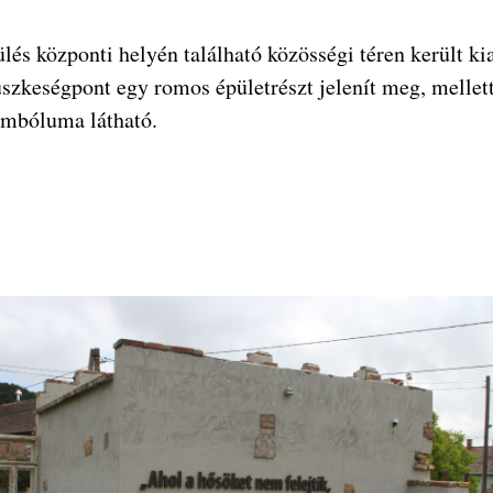
lés központi helyén található közösségi téren került ki
zkeségpont egy romos épületrészt jelenít meg, mellett
imbóluma látható.