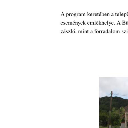
A program keretében a telepü
események emlékhelye. A Büs
zászló, mint a forradalom sz