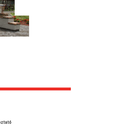
oztató