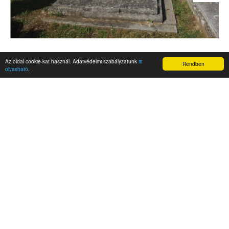
Az oldal cookie-kat használ. Adatvédelmi szabályzatunk
itt
Rendben
olvasható
.
AKTUALITÁSOK
Hírek
Nemzetközi események
Kampány
Belföldi
Nemzetközi
A Magyar Szabadság Éve emlékalbum