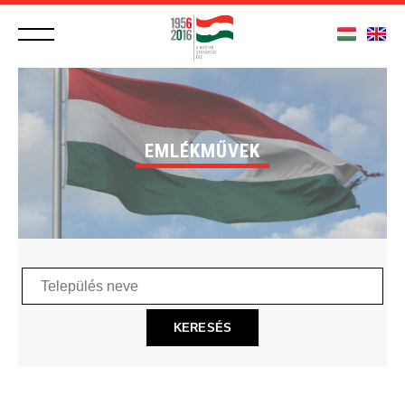
EMLÉKMŰVEK
Település
neve
KERESÉS