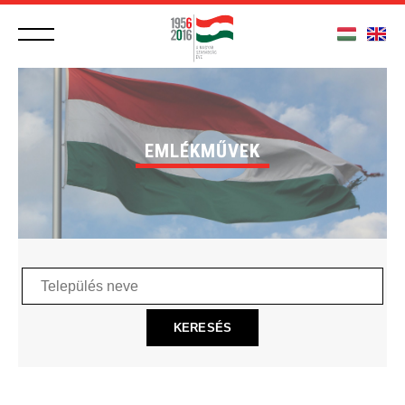
EMLÉKMŰVEK
Település
neve
KERESÉS