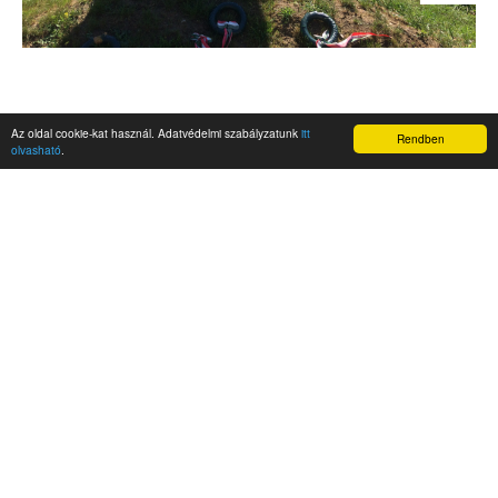
Az oldal cookie-kat használ. Adatvédelmi szabályzatunk
itt
Rendben
olvasható
.
AKTUALITÁSOK
Hírek
Nemzetközi események
Kampány
Belföldi
Nemzetközi
A Magyar Szabadság Éve emlékalbum