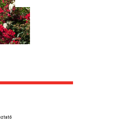
oztató