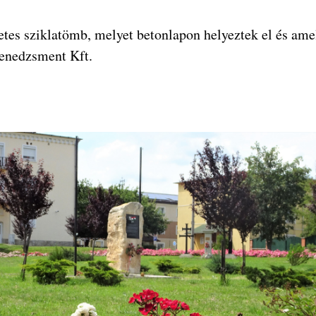
es sziklatömb, melyet betonlapon helyeztek el és amel
enedzsment Kft.